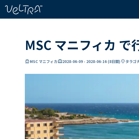
で
い
ま
..
MSC マニフィカ で
directions_boat
card_travel
location_on
MSC マニフィカ
2028-06-09
-
2028-06-16
(
8日間
)
タラゴナ