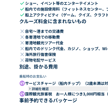
check
ショー、イベント等のエンターテイメント
check
船内での施設使用料（フィットネスセンター、
check
船上アクティビティ（ゲーム、クイズ、クラフ
クルーズ料金に含まれないもの
close
自宅～港までの交通費
close
各寄港地での移動費
close
寄港地観光ツアー代金
close
船内でのドリンク代金、カジノ、ショップ、Wi
close
海外旅行傷害保険
close
荷物宅配サービス
別途、掛かる費用
乗船時のお支払い
paid
サービスチャージ（船内チップ）（2歳未満は
keyboard_arrow_right
詳細を確認
paid
国際観光旅客税 お一人様につき3,000円相当
事前予約できるパッケージ