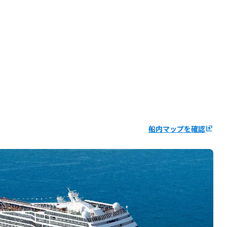
船内マップを確認
ungroup