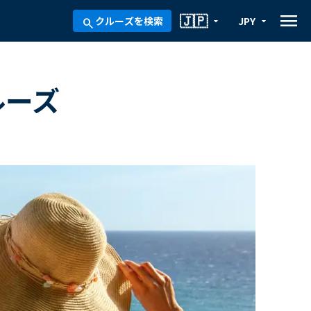
menu
🇯🇵
クルーズを検索
JPY
arrow_drop_down
arrow_drop_down
search
ルーズ