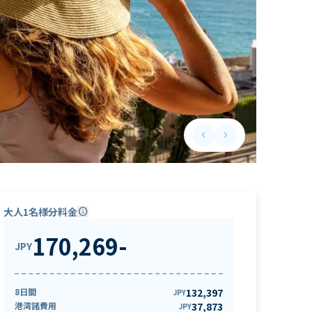
keyboard_arrow_left
keyboard_arrow_right
Previous slide
Next slide
大人1名様分料金
info
170,269
-
JPY
8日間
132,397
JPY
港湾諸費用
37,873
JPY