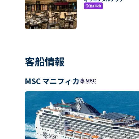
追加料金
paid
客船情報
MSC マニフィカ