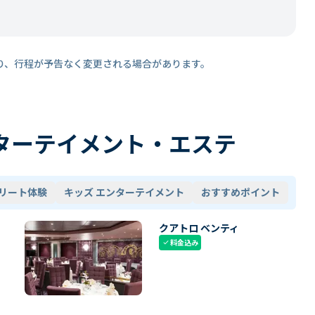
り、行程が予告なく変更される場合があります。
ターテイメント・エステ
リート体験
キッズ エンターテイメント
おすすめポイント
クアトロ ベンティ
料金込み
check