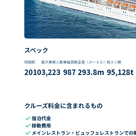
スペック
初就航
最大乗客人数
乗組員数​
全長（メートル）
総トン数​
2010
3,223
987
293.8
m
95,128
t
クルーズ料金に含まれるもの
check
宿泊代金
check
移動費用
check
メインレストラン・ビュッフェレストランでの