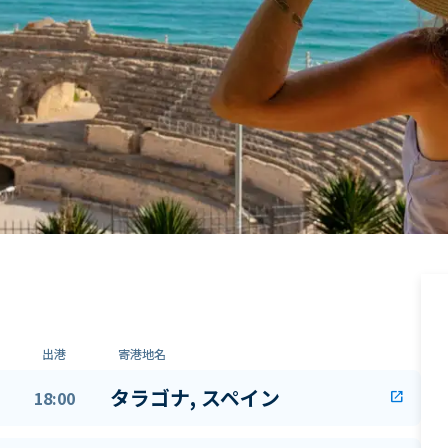
出港
寄港地名
タラゴナ, スペイン
18:00
open_in_new