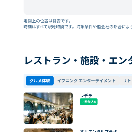
地図上の位置は目安です。
時刻はすべて現地時間です。海象条件や船会社の都合によ
レストラン・施設・エン
グルメ体験
イブニング エンターテイメント
リト
レデラ
料金込み
check
オリエンタルプラザ