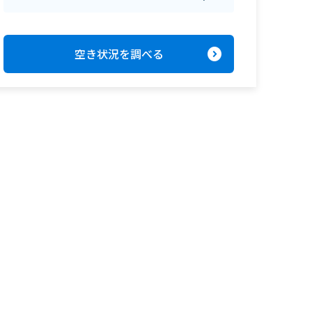
expand_circle_right
空き状況を調べる