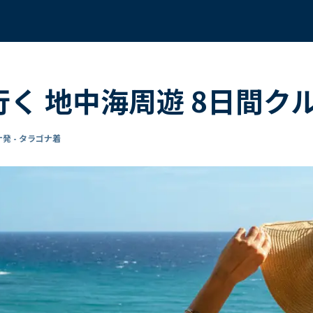
行く 地中海周遊 8日間ク
発 - タラゴナ着