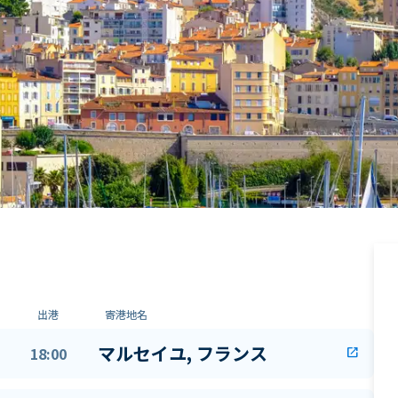
出港
寄港地名
マルセイユ, フランス
18:00
open_in_new