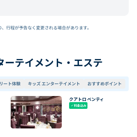
り、行程が予告なく変更される場合があります。
ターテイメント・エステ
リート体験
キッズ エンターテイメント
おすすめポイント
クアトロ ベンティ
料金込み
check