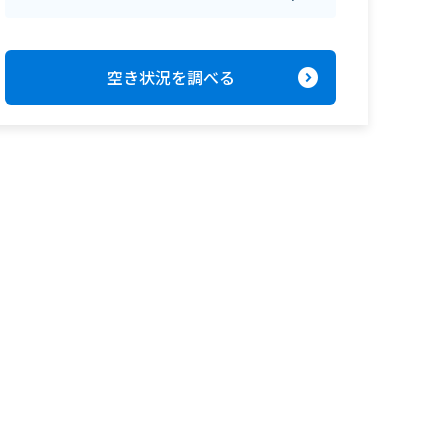
expand_circle_right
空き状況を調べる