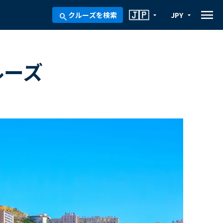
menu
🇯🇵
クルーズを検索
JPY
arrow_drop_down
arrow_drop_down
search
ルーズ