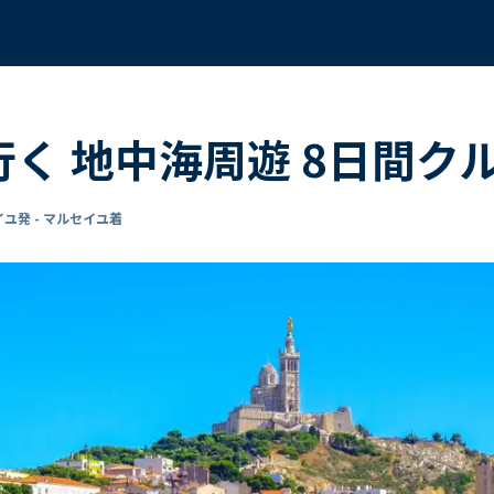
行く 地中海周遊 8日間ク
ユ発 - マルセイユ着