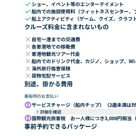
check
ショー、イベント等のエンターテイメント
check
船内での施設使用料（フィットネスセンター、
check
船上アクティビティ（ゲーム、クイズ、クラフ
クルーズ料金に含まれないもの
close
自宅～港までの交通費
close
各寄港地での移動費
close
寄港地観光ツアー代金
close
船内でのドリンク代金、カジノ、ショップ、Wi
close
海外旅行傷害保険
close
荷物宅配サービス
別途、掛かる費用
乗船時のお支払い
paid
サービスチャージ（船内チップ）（2歳未満は
keyboard_arrow_right
詳細を確認
paid
国際観光旅客税 お一人様につき3,000円相当
事前予約できるパッケージ