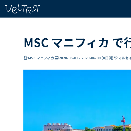
で
い
ま
..
MSC マニフィカ で
directions_boat
card_travel
location_on
MSC マニフィカ
2028-06-01
-
2028-06-08
(
8日間
)
マルセイ