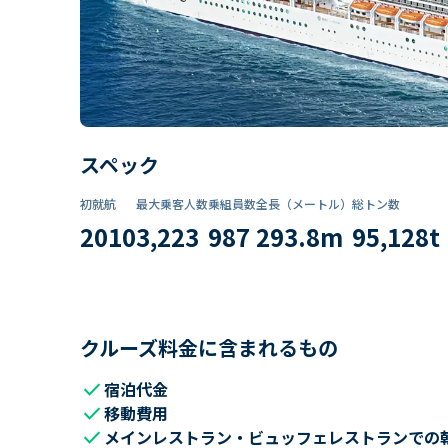
スペック
初就航
最大乗客人数
乗組員数​
全長（メートル）
総トン数​
2010
3,223
987
293.8
m
95,128
t
クルーズ料金に含まれるもの
check
宿泊代金
check
移動費用
check
メインレストラン・ビュッフェレストランでの