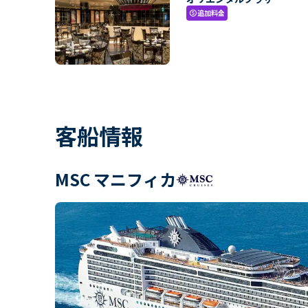
追加料金
paid
客船情報
MSC マニフィカ