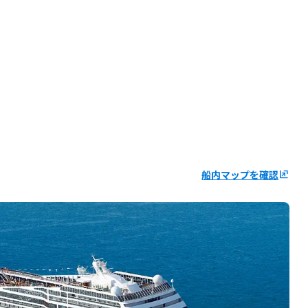
船内マップを確認
ungroup