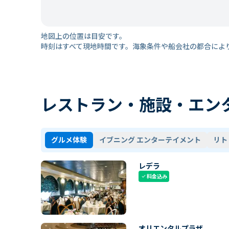
地図上の位置は目安です。
時刻はすべて現地時間です。海象条件や船会社の都合によ
レストラン・施設・エン
グルメ体験
イブニング エンターテイメント
リト
レデラ
料金込み
check
オリエンタルプラザ