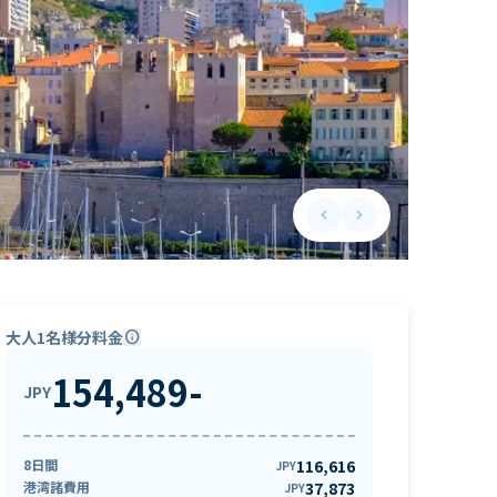
keyboard_arrow_left
keyboard_arrow_right
Previous slide
Next slide
大人1名様分料金
info
154,489
-
JPY
8日間
116,616
JPY
港湾諸費用
37,873
JPY