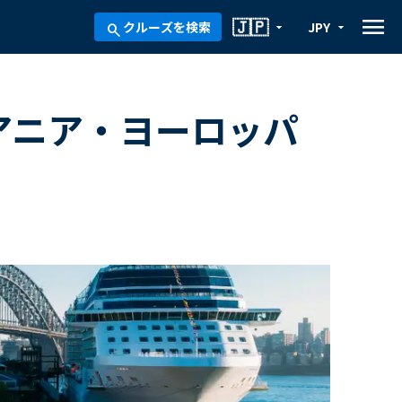
menu
🇯🇵
クルーズを検索
JPY
arrow_drop_down
arrow_drop_down
search
セアニア・ヨーロッパ