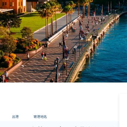
出港
寄港地名