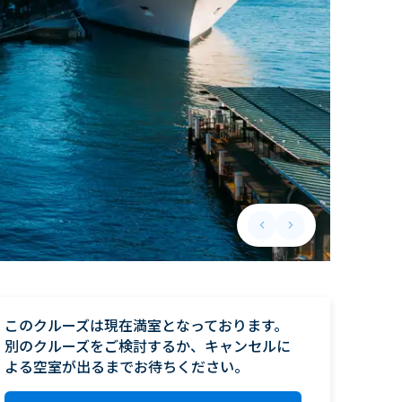
keyboard_arrow_left
keyboard_arrow_right
Previous slide
Next slide
このクルーズは現在満室となっております。

別のクルーズをご検討するか、キャンセルに
よる空室が出るまでお待ちください。