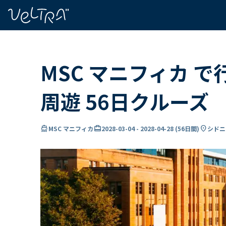
で
い
ま
..
MSC マニフィカ 
周遊 56日クルーズ
directions_boat
card_travel
location_on
MSC マニフィカ
2028-03-04
-
2028-04-28
(
56日間
)
シドニ