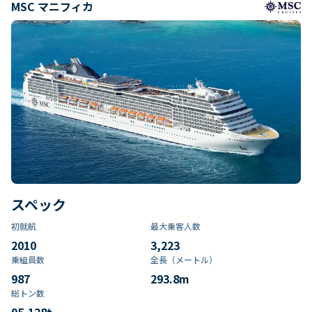
MSC マニフィカ
スペック
初就航
最大乗客人数
2010
3,223
乗組員数​
全長（メートル）
987
293.8
m
総トン数​
95,128
t