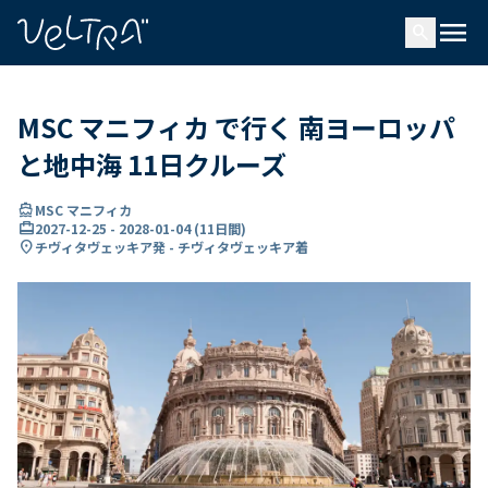
で
menu
search
い
ま
..
MSC マニフィカ で行く 南ヨーロッパ
と地中海 11日クルーズ
directions_boat
MSC マニフィカ
card_travel
2027-12-25
-
2028-01-04
(
11日間
)
location_on
チヴィタヴェッキア発 - チヴィタヴェッキア着