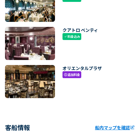
クアトロ ベンティ
料金込み
check
オリエンタルプラザ
追加料金
paid
客船情報
船内マップを確認
ungroup