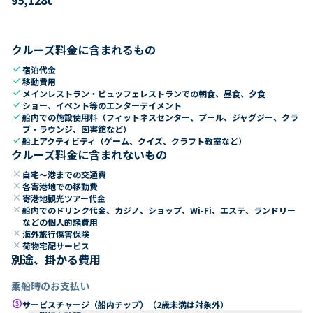
クルーズ料金に含まれるもの
check
宿泊代金
check
移動費用
check
メインレストラン・ビュッフェレストランでの朝食、昼食、夕食
check
ショー、イベント等のエンターテイメント
check
船内での施設使用料（フィットネスセンター、プール、ジャグジー、クラ
ブ・ラウンジ、図書館など）
check
船上アクティビティ（ゲーム、クイズ、クラフト教室など）
クルーズ料金に含まれないもの
close
自宅～港までの交通費
close
各寄港地での移動費
close
寄港地観光ツアー代金
close
船内でのドリンク代金、カジノ、ショップ、Wi-Fi、エステ、ランドリー
などの個人的諸費用
close
海外旅行傷害保険
close
荷物宅配サービス
別途、掛かる費用
乗船時のお支払い
paid
サービスチャージ（船内チップ）（2歳未満は対象外）