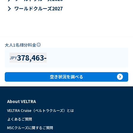
keyboard_arrow_right
ワールドクルーズ2027
大人1名様分料金
info
378,463
-
JPY
expand_circle_right
空き状況を調べる
About VELTRA
VELTRA Cruise（ベルトラクルーズ）とは
よくあるご質問
MSCクルーズに関するご質問