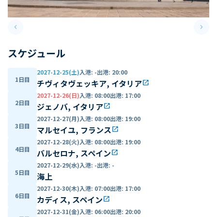
keyboard_arrow_left
keyboard_arrow_right
Previous slide
Next 
スケジュール
2027-12-25(土)
入港
:
-
出港
:
20:00
1日目
チヴィタヴェッキア, イタリア
open_in_new
2027-12-26(日)
入港
:
08:00
出港
:
17:00
2日目
ジェノバ, イタリア
open_in_new
2027-12-27(月)
入港
:
08:00
出港
:
19:00
3日目
マルセイユ, フランス
open_in_new
2027-12-28(火)
入港
:
08:00
出港
:
19:00
4日目
バルセロナ, スペイン
open_in_new
2027-12-29(水)
入港
:
-
出港
:
-
5日目
海上
2027-12-30(木)
入港
:
07:00
出港
:
17:00
6日目
カディス, スペイン
open_in_new
2027-12-31(金)
入港
:
06:00
出港
:
20:00