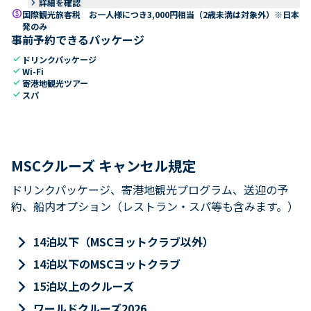
keyboard_arrow_right
詳細を確認
paid
国際観光旅客税 お一人様につき3,000円相当（2歳未満は対象外）※日本
発のみ
事前予約できるパッケージ
check
ドリンクパッケージ
check
Wi-Fi
check
寄港地観光ツアー
check
スパ
MSCクルーズ キャンセル規定
ドリンクパッケージ、寄港地観光プログラム、送迎の予
約、船内オプション（レストラン・スパ等も含みます。）
keyboard_arrow_right
14泊以下（MSCヨットクラブ以外）
keyboard_arrow_right
14泊以下のMSCヨットクラブ
keyboard_arrow_right
15泊以上のクルーズ
keyboard_arrow_right
ワールドクルーズ2026