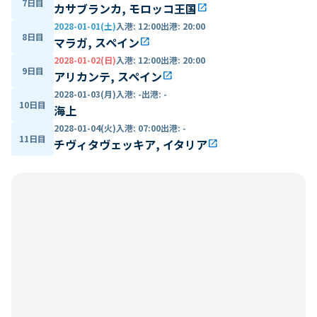
7日目
カサブランカ, モロッコ王国
open_in_new
2028-01-01(土)
入港
:
12:00
出港
:
20:00
8日目
マラガ, スペイン
open_in_new
2028-01-02(日)
入港
:
12:00
出港
:
20:00
9日目
アリカンテ, スペイン
open_in_new
2028-01-03(月)
入港
:
-
出港
:
-
10日目
海上
2028-01-04(火)
入港
:
07:00
出港
:
-
11日目
チヴィタヴェッキア, イタリア
open_in_new