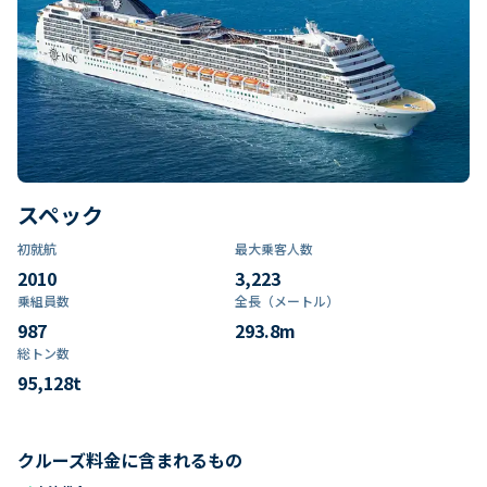
スペック
初就航
最大乗客人数
2010
3,223
乗組員数​
全長（メートル）
987
293.8
m
総トン数​
95,128
t
クルーズ料金に含まれるもの