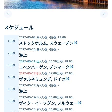
keyboard_arrow_left
keyboard_arrow_right
Previous slide
Next 
スケジュール
2027-09-09(木)
入港
:
-
出港
:
18:00
1日目
ストックホルム, スウェーデン
open_in_new
2027-09-10(金)
入港
:
-
出港
:
-
2日目
海上
2027-09-11(土)
入港
:
09:30
出港
:
18:00
3日目
コペンハーゲン, デンマーク
open_in_new
2027-09-12(日)
入港
:
07:00
出港
:
17:00
4日目
ヴァルネミュンデ, ドイツ
open_in_new
2027-09-13(月)
入港
:
-
出港
:
-
5日目
海上
2027-09-14(火)
入港
:
09:00
出港
:
18:00
6日目
ヴィク・イ・ソグン, ノルウェー
open_in_new
2027-09-15(水)
入港
:
09:00
出港
:
18:00