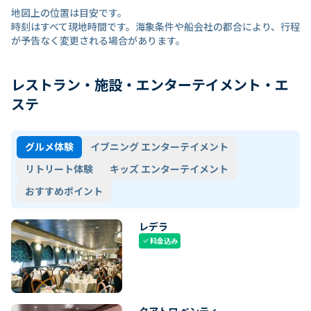
地図上の位置は目安です。
時刻はすべて現地時間です。海象条件や船会社の都合により、行程
が予告なく変更される場合があります。
レストラン・施設・エンターテイメント・エ
ステ
グルメ体験
イブニング エンターテイメント
リトリート体験
キッズ エンターテイメント
おすすめポイント
レデラ
料金込み
check
クアトロ ベンティ