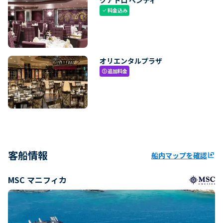
料金込み
check
オリエンタルプラザ
追加料金
paid
客船情報
船内マップを確認
ungroup
MSC マニフィカ