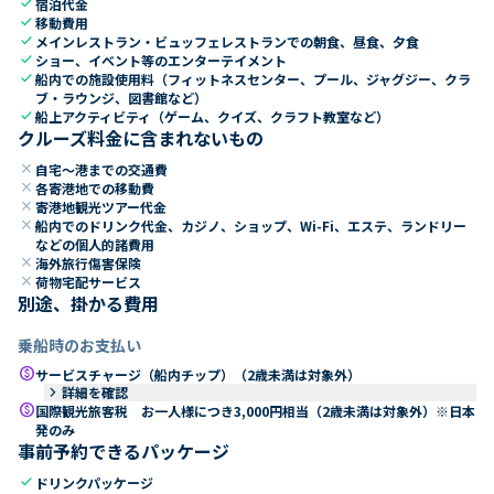
check
宿泊代金
check
移動費用
check
メインレストラン・ビュッフェレストランでの朝食、昼食、夕食
check
ショー、イベント等のエンターテイメント
check
船内での施設使用料（フィットネスセンター、プール、ジャグジー、クラ
ブ・ラウンジ、図書館など）
check
船上アクティビティ（ゲーム、クイズ、クラフト教室など）
クルーズ料金に含まれないもの
close
自宅～港までの交通費
close
各寄港地での移動費
close
寄港地観光ツアー代金
close
船内でのドリンク代金、カジノ、ショップ、Wi-Fi、エステ、ランドリー
などの個人的諸費用
close
海外旅行傷害保険
close
荷物宅配サービス
別途、掛かる費用
乗船時のお支払い
paid
サービスチャージ（船内チップ）（2歳未満は対象外）
keyboard_arrow_right
詳細を確認
paid
国際観光旅客税 お一人様につき3,000円相当（2歳未満は対象外）※日本
発のみ
事前予約できるパッケージ
check
ドリンクパッケージ