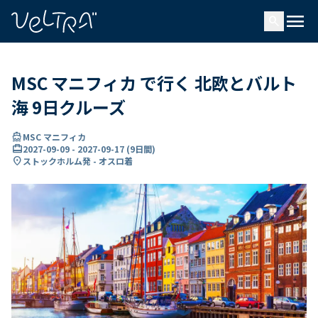
で
menu
search
い
ま
..
MSC マニフィカ で行く 北欧とバルト
海 9日クルーズ
directions_boat
MSC マニフィカ
card_travel
2027-09-09
-
2027-09-17
(
9日間
)
location_on
ストックホルム発 - オスロ着