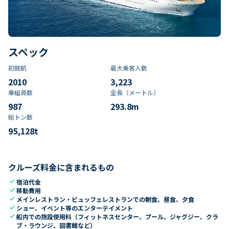
スペック
初就航
最大乗客人数
2010
3,223
乗組員数​
全長（メートル）
987
293.8
m
総トン数​
95,128
t
クルーズ料金に含まれるもの
check
宿泊代金
check
移動費用
check
メインレストラン・ビュッフェレストランでの朝食、昼食、夕食
check
ショー、イベント等のエンターテイメント
check
船内での施設使用料（フィットネスセンター、プール、ジャグジー、クラ
ブ・ラウンジ、図書館など）