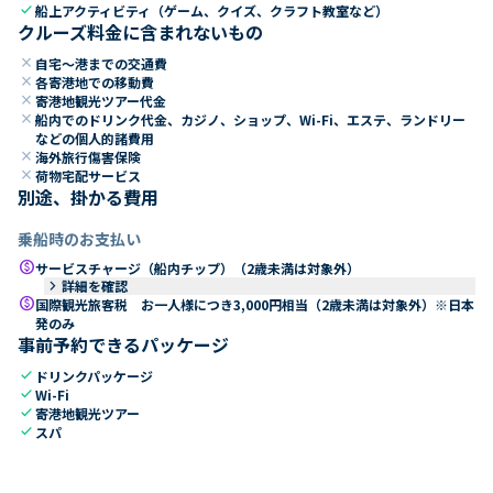
check
船上アクティビティ（ゲーム、クイズ、クラフト教室など）
クルーズ料金に含まれないもの
close
自宅～港までの交通費
close
各寄港地での移動費
close
寄港地観光ツアー代金
close
船内でのドリンク代金、カジノ、ショップ、Wi-Fi、エステ、ランドリー
などの個人的諸費用
close
海外旅行傷害保険
close
荷物宅配サービス
別途、掛かる費用
乗船時のお支払い
paid
サービスチャージ（船内チップ）（2歳未満は対象外）
keyboard_arrow_right
詳細を確認
paid
国際観光旅客税 お一人様につき3,000円相当（2歳未満は対象外）※日本
発のみ
事前予約できるパッケージ
check
ドリンクパッケージ
check
Wi-Fi
check
寄港地観光ツアー
check
スパ