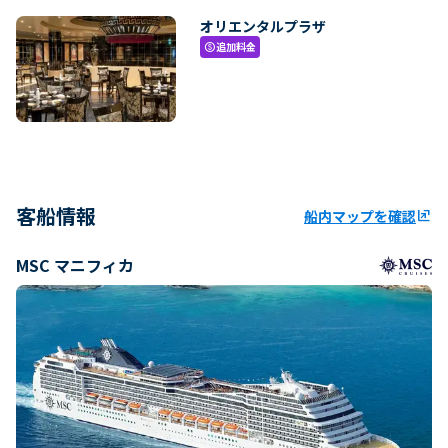
オリエンタルプラザ
追加料金
paid
客船情報
船内マップを確認
ungroup
MSC マニフィカ