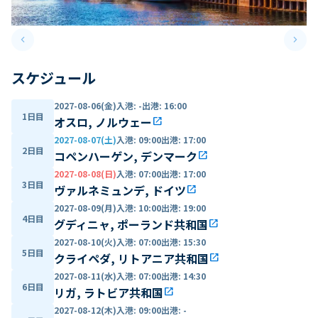
keyboard_arrow_left
keyboard_arrow_right
Previous slide
Next 
スケジュール
2027-08-06(金)
入港
:
-
出港
:
16:00
1日目
オスロ, ノルウェー
open_in_new
2027-08-07(土)
入港
:
09:00
出港
:
17:00
2日目
コペンハーゲン, デンマーク
open_in_new
2027-08-08(日)
入港
:
07:00
出港
:
17:00
3日目
ヴァルネミュンデ, ドイツ
open_in_new
2027-08-09(月)
入港
:
10:00
出港
:
19:00
4日目
グディニャ, ポーランド共和国
open_in_new
2027-08-10(火)
入港
:
07:00
出港
:
15:30
5日目
クライペダ, リトアニア共和国
open_in_new
2027-08-11(水)
入港
:
07:00
出港
:
14:30
6日目
リガ, ラトビア共和国
open_in_new
2027-08-12(木)
入港
:
09:00
出港
:
-