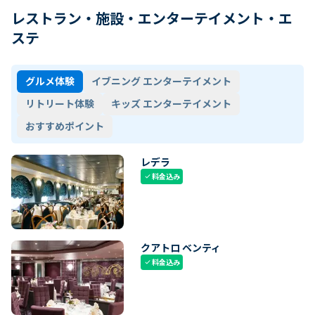
レストラン・施設・エンターテイメント・エ
ステ
グルメ体験
イブニング エンターテイメント
リトリート体験
キッズ エンターテイメント
おすすめポイント
レデラ
料金込み
check
クアトロ ベンティ
料金込み
check