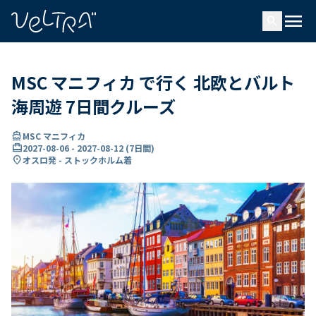
で
menu
search
い
ま
..
MSC マニフィカ で行く 北欧とバルト
海周遊 7日間クルーズ
directions_boat
MSC マニフィカ
card_travel
2027-08-06
-
2027-08-12
(
7日間
)
location_on
オスロ発 - ストックホルム着