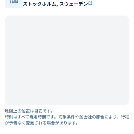
7日目
ストックホルム, スウェーデン
open_in_new
地図上の位置は目安です。
時刻はすべて現地時間です。海象条件や船会社の都合により、行程
が予告なく変更される場合があります。