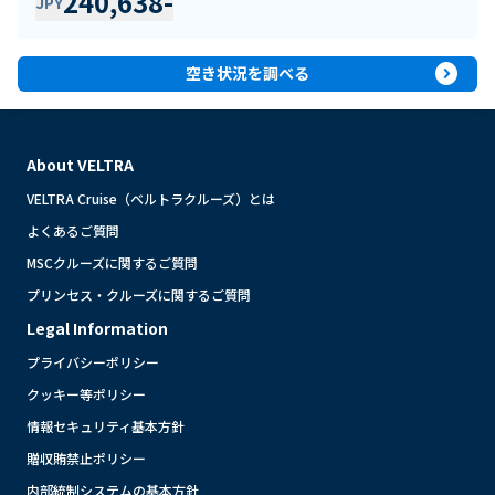
240,638
-
JPY
expand_circle_right
空き状況を調べる
About VELTRA
VELTRA Cruise（ベルトラクルーズ）とは
よくあるご質問
MSCクルーズに関するご質問
プリンセス・クルーズに関するご質問
Legal Information
プライバシーポリシー
クッキー等ポリシー
情報セキュリティ基本方針
贈収賄禁止ポリシー
内部統制システムの基本方針