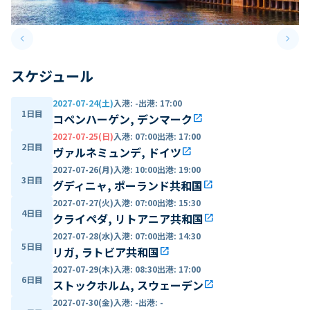
keyboard_arrow_left
keyboard_arrow_right
Previous slide
Next 
スケジュール
2027-07-24(土)
入港
:
-
出港
:
17:00
1日目
コペンハーゲン, デンマーク
open_in_new
2027-07-25(日)
入港
:
07:00
出港
:
17:00
2日目
ヴァルネミュンデ, ドイツ
open_in_new
2027-07-26(月)
入港
:
10:00
出港
:
19:00
3日目
グディニャ, ポーランド共和国
open_in_new
2027-07-27(火)
入港
:
07:00
出港
:
15:30
4日目
クライペダ, リトアニア共和国
open_in_new
2027-07-28(水)
入港
:
07:00
出港
:
14:30
5日目
リガ, ラトビア共和国
open_in_new
2027-07-29(木)
入港
:
08:30
出港
:
17:00
6日目
ストックホルム, スウェーデン
open_in_new
2027-07-30(金)
入港
:
-
出港
:
-