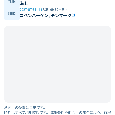
7日目
海上
2027-07-31(土)
入港
:
09:30
出港
:
-
8日目
コペンハーゲン, デンマーク
open_in_new
地図上の位置は目安です。
時刻はすべて現地時間です。海象条件や船会社の都合により、行程