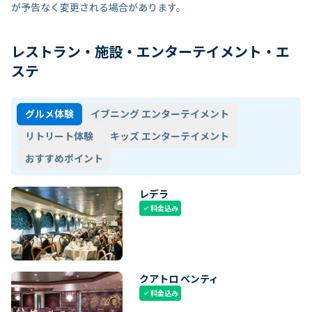
が予告なく変更される場合があります。
レストラン・施設・エンターテイメント・エ
ステ
グルメ体験
イブニング エンターテイメント
リトリート体験
キッズ エンターテイメント
おすすめポイント
レデラ
料金込み
check
クアトロ ベンティ
料金込み
check