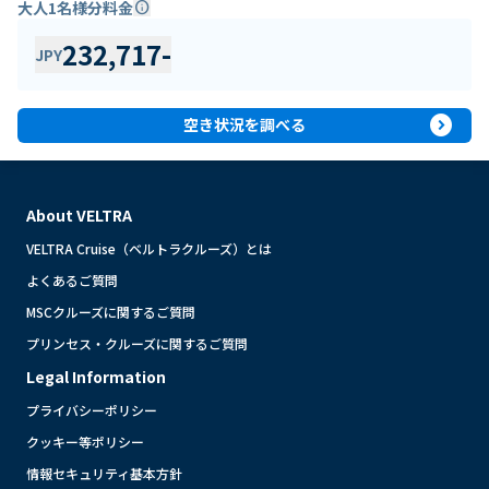
大人1名様分料金
info
232,717
-
JPY
expand_circle_right
空き状況を調べる
About VELTRA
VELTRA Cruise（ベルトラクルーズ）とは
よくあるご質問
MSCクルーズに関するご質問
プリンセス・クルーズに関するご質問
Legal Information
プライバシーポリシー
クッキー等ポリシー
情報セキュリティ基本方針