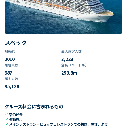
スペック
初就航
最大乗客人数
2010
3,223
乗組員数​
全長（メートル）
987
293.8
m
総トン数​
95,128
t
クルーズ料金に含まれるもの
check
宿泊代金
check
移動費用
check
メインレストラン・ビュッフェレストランでの朝食、昼食、夕食