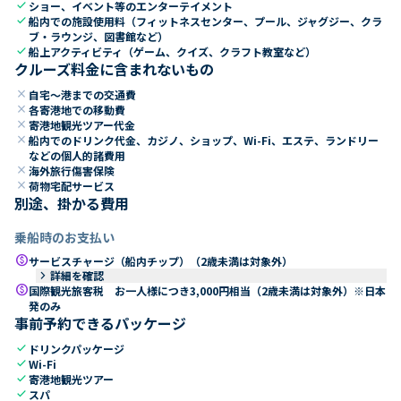
check
ショー、イベント等のエンターテイメント
check
船内での施設使用料（フィットネスセンター、プール、ジャグジー、クラ
ブ・ラウンジ、図書館など）
check
船上アクティビティ（ゲーム、クイズ、クラフト教室など）
クルーズ料金に含まれないもの
close
自宅～港までの交通費
close
各寄港地での移動費
close
寄港地観光ツアー代金
close
船内でのドリンク代金、カジノ、ショップ、Wi-Fi、エステ、ランドリー
などの個人的諸費用
close
海外旅行傷害保険
close
荷物宅配サービス
別途、掛かる費用
乗船時のお支払い
paid
サービスチャージ（船内チップ）（2歳未満は対象外）
keyboard_arrow_right
詳細を確認
paid
国際観光旅客税 お一人様につき3,000円相当（2歳未満は対象外）※日本
発のみ
事前予約できるパッケージ
check
ドリンクパッケージ
check
Wi-Fi
check
寄港地観光ツアー
check
スパ