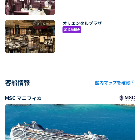
オリエンタルプラザ
追加料金
paid
客船情報
船内マップを確認
ungroup
MSC マニフィカ