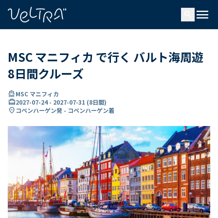
で
menu
search
い
ま
..
MSC マニフィカ で行く バルト海周遊
8日間クルーズ
directions_boat
MSC マニフィカ
card_travel
2027-07-24
-
2027-07-31
(
8日間
)
location_on
コペンハーゲン発 - コペンハーゲン着