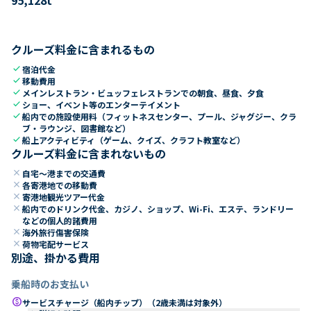
クルーズ料金に含まれるもの
check
宿泊代金
check
移動費用
check
メインレストラン・ビュッフェレストランでの朝食、昼食、夕食
check
ショー、イベント等のエンターテイメント
check
船内での施設使用料（フィットネスセンター、プール、ジャグジー、クラ
ブ・ラウンジ、図書館など）
check
船上アクティビティ（ゲーム、クイズ、クラフト教室など）
クルーズ料金に含まれないもの
close
自宅～港までの交通費
close
各寄港地での移動費
close
寄港地観光ツアー代金
close
船内でのドリンク代金、カジノ、ショップ、Wi-Fi、エステ、ランドリー
などの個人的諸費用
close
海外旅行傷害保険
close
荷物宅配サービス
別途、掛かる費用
乗船時のお支払い
paid
サービスチャージ（船内チップ）（2歳未満は対象外）