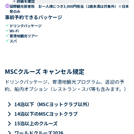
keyboard_arrow_right
詳細を確認
paid
国際観光旅客税 お一人様につき3,000円相当（2歳未満は対象外）※日本
発のみ
事前予約できるパッケージ
check
ドリンクパッケージ
check
Wi-Fi
check
寄港地観光ツアー
check
スパ
MSCクルーズ キャンセル規定
ドリンクパッケージ、寄港地観光プログラム、送迎の予
約、船内オプション（レストラン・スパ等も含みます。）
keyboard_arrow_right
14泊以下（MSCヨットクラブ以外）
keyboard_arrow_right
14泊以下のMSCヨットクラブ
keyboard_arrow_right
15泊以上のクルーズ
keyboard_arrow_right
ワールドクルーズ2026