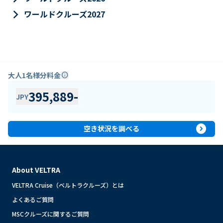
keyboard_arrow_right
ワールドクルーズ2027
大人1名様分料金
info
395,889
-
JPY
expand_circle_right
空き状況を調べる
About VELTRA
VELTRA Cruise（ベルトラクルーズ）とは
よくあるご質問
MSCクルーズに関するご質問