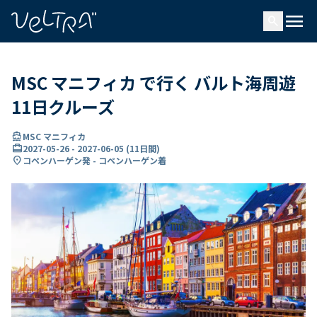
で
menu
search
い
ま
..
MSC マニフィカ で行く バルト海周遊
11日クルーズ
directions_boat
MSC マニフィカ
card_travel
2027-05-26
-
2027-06-05
(
11日間
)
location_on
コペンハーゲン発 - コペンハーゲン着