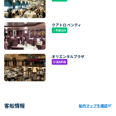
クアトロ ベンティ
料金込み
check
オリエンタルプラザ
追加料金
paid
客船情報
船内マップを確認
ungroup