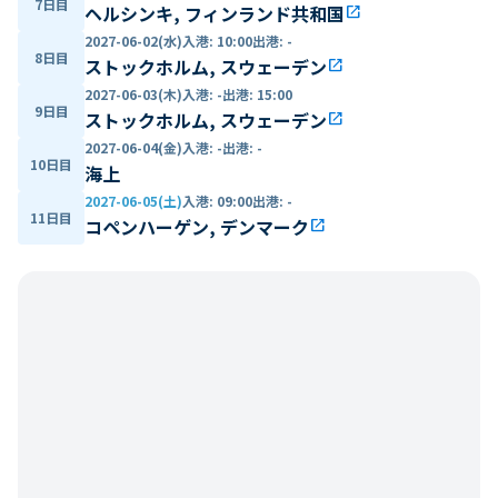
7日目
ヘルシンキ, フィンランド共和国
open_in_new
2027-06-02(水)
入港
:
10:00
出港
:
-
8日目
ストックホルム, スウェーデン
open_in_new
2027-06-03(木)
入港
:
-
出港
:
15:00
9日目
ストックホルム, スウェーデン
open_in_new
2027-06-04(金)
入港
:
-
出港
:
-
10日目
海上
2027-06-05(土)
入港
:
09:00
出港
:
-
11日目
コペンハーゲン, デンマーク
open_in_new