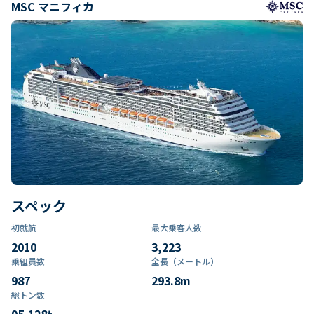
MSC マニフィカ
スペック
初就航
最大乗客人数
2010
3,223
乗組員数​
全長（メートル）
987
293.8
m
総トン数​
95,128
t