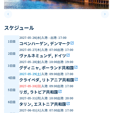
keyboard_arrow_left
keyboard_arrow_right
Previous slide
Next 
スケジュール
2027-05-26(水)
入港
:
-
出港
:
17:00
1日目
コペンハーゲン, デンマーク
open_in_new
2027-05-27(木)
入港
:
07:00
出港
:
17:00
2日目
ヴァルネミュンデ, ドイツ
open_in_new
2027-05-28(金)
入港
:
10:00
出港
:
19:00
3日目
グディニャ, ポーランド共和国
open_in_new
2027-05-29(土)
入港
:
09:00
出港
:
17:00
4日目
クライペダ, リトアニア共和国
open_in_new
2027-05-30(日)
入港
:
09:00
出港
:
17:00
5日目
リガ, ラトビア共和国
open_in_new
2027-05-31(月)
入港
:
10:00
出港
:
20:00
6日目
タリン, エストニア共和国
open_in_new
2027-06-01(火)
入港
:
07:00
出港
:
17:00