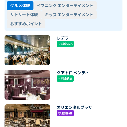
グルメ体験
イブニング エンターテイメント
リトリート体験
キッズ エンターテイメント
おすすめポイント
レデラ
料金込み
check
クアトロ ベンティ
料金込み
check
オリエンタルプラザ
追加料金
paid