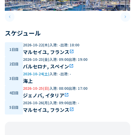
keyboard_arrow_left
keyboard_arrow_right
Previous slide
Next 
スケジュール
2026-10-22(木)
入港
:
-
出港
:
18:00
1日目
マルセイユ, フランス
open_in_new
2026-10-23(金)
入港
:
09:00
出港
:
19:00
2日目
バルセロナ, スペイン
open_in_new
2026-10-24(土)
入港
:
-
出港
:
-
3日目
海上
2026-10-25(日)
入港
:
08:00
出港
:
17:00
4日目
ジェノバ, イタリア
open_in_new
2026-10-26(月)
入港
:
09:00
出港
:
-
5日目
マルセイユ, フランス
open_in_new