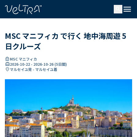
で
menu
search
い
ま
..
MSC マニフィカ で行く 地中海周遊 5
日クルーズ
directions_boat
MSC マニフィカ
card_travel
2026-10-22
-
2026-10-26
(
5日間
)
location_on
マルセイユ発 - マルセイユ着