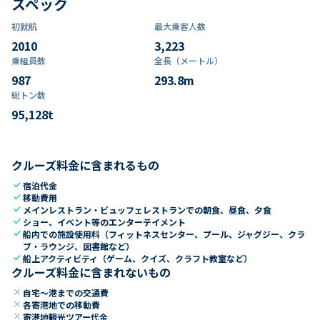
スペック
初就航
最大乗客人数
2010
3,223
乗組員数​
全長（メートル）
987
293.8
m
総トン数​
95,128
t
クルーズ料金に含まれるもの
check
宿泊代金
check
移動費用
check
メインレストラン・ビュッフェレストランでの朝食、昼食、夕食
check
ショー、イベント等のエンターテイメント
check
船内での施設使用料（フィットネスセンター、プール、ジャグジー、クラ
ブ・ラウンジ、図書館など）
check
船上アクティビティ（ゲーム、クイズ、クラフト教室など）
クルーズ料金に含まれないもの
close
自宅～港までの交通費
close
各寄港地での移動費
close
寄港地観光ツアー代金