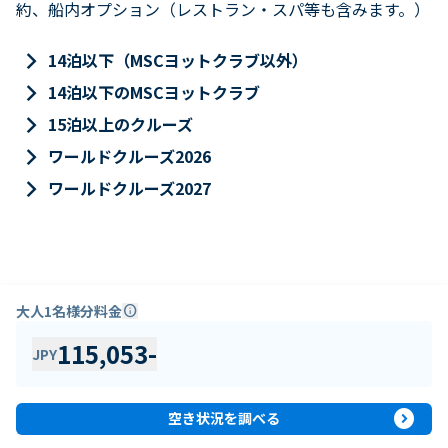
約、船内オプション（レストラン・スパ等も含みます。）
keyboard_arrow_right
14泊以下（MSCヨットクラブ以外）
keyboard_arrow_right
14泊以下のMSCヨットクラブ
keyboard_arrow_right
15泊以上のクルーズ
keyboard_arrow_right
ワールドクルーズ2026
keyboard_arrow_right
ワールドクルーズ2027
大人1名様分料金
info
115,053
-
JPY
expand_circle_right
空き状況を調べる