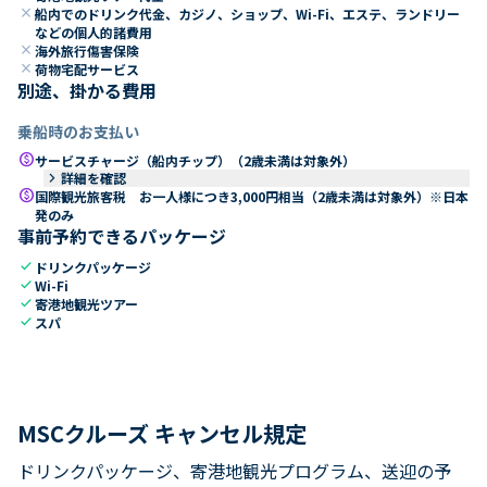
close
船内でのドリンク代金、カジノ、ショップ、Wi-Fi、エステ、ランドリー
などの個人的諸費用
close
海外旅行傷害保険
close
荷物宅配サービス
別途、掛かる費用
乗船時のお支払い
paid
サービスチャージ（船内チップ）（2歳未満は対象外）
keyboard_arrow_right
詳細を確認
paid
国際観光旅客税 お一人様につき3,000円相当（2歳未満は対象外）※日本
発のみ
事前予約できるパッケージ
check
ドリンクパッケージ
check
Wi-Fi
check
寄港地観光ツアー
check
スパ
MSCクルーズ キャンセル規定
ドリンクパッケージ、寄港地観光プログラム、送迎の予