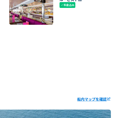
料金込み
check
船内マップを確認
ungroup