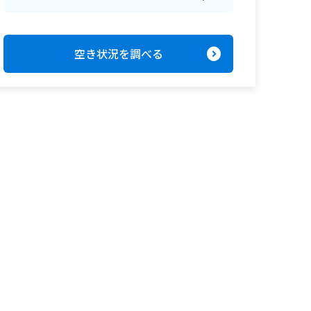
expand_circle_right
空き状況を調べる