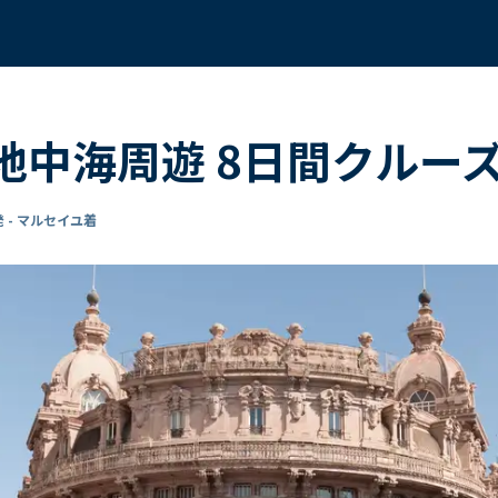
 地中海周遊 8日間クルー
 - マルセイユ着