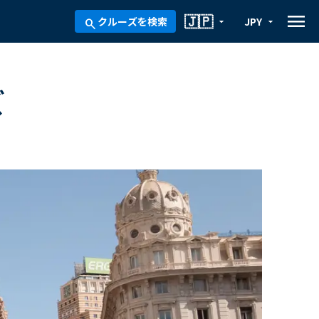
menu
🇯🇵
クルーズを検索
JPY
arrow_drop_down
arrow_drop_down
search
ズ