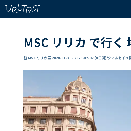
で
い
ま
..
MSC リリカ で行く
directions_boat
card_travel
location_on
MSC リリカ
2028-01-31
-
2028-02-07
(
8日間
)
マルセイユ発