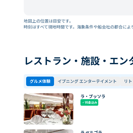
地図上の位置は目安です。
時刻はすべて現地時間です。海象条件や船会社の都合によ
レストラン・施設・エン
グルメ体験
イブニング エンターテイメント
リト
ラ・ブッソラ
料金込み
check
ラ ペルゴラ