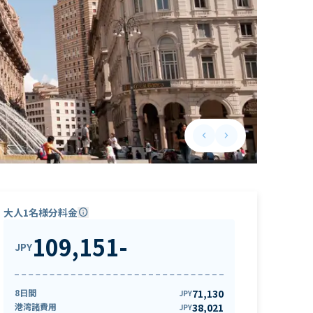
keyboard_arrow_left
keyboard_arrow_right
Previous slide
Next slide
大人1名様分料金
info
109,151
-
JPY
8日間
71,130
JPY
港湾諸費用
38,021
JPY