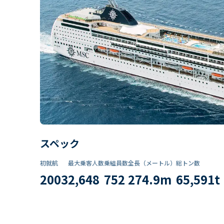
スペック
初就航
最大乗客人数
乗組員数​
全長（メートル）
総トン数​
2003
2,648
752
274.9
m
65,591
t