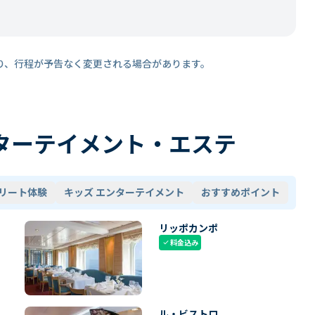
り、行程が予告なく変更される場合があります。
ターテイメント・エステ
リート体験
キッズ エンターテイメント
おすすめポイント
リッポカンポ
料金込み
check
ル・ビストロ