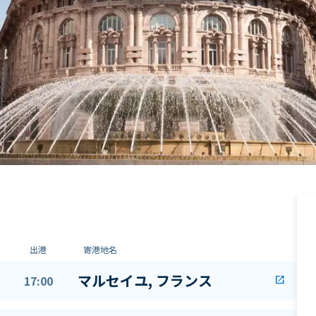
出港
寄港地名
マルセイユ, フランス
17:00
open_in_new