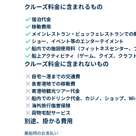
クルーズ料金に含まれるもの
check
宿泊代金
check
移動費用
check
メインレストラン・ビュッフェレストランでの
check
ショー、イベント等のエンターテイメント
check
船内での施設使用料（フィットネスセンター、
check
船上アクティビティ（ゲーム、クイズ、クラフ
クルーズ料金に含まれないもの
close
自宅～港までの交通費
close
各寄港地での移動費
close
寄港地観光ツアー代金
close
船内でのドリンク代金、カジノ、ショップ、Wi
close
海外旅行傷害保険
close
荷物宅配サービス
別途、掛かる費用
乗船時のお支払い