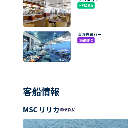
料金込み
check
海渡寿司バー
追加料金
paid
客船情報
MSC リリカ