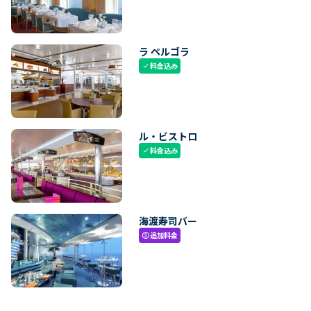
ラ ペルゴラ
料金込み
check
ル・ビストロ
料金込み
check
海渡寿司バー
追加料金
paid