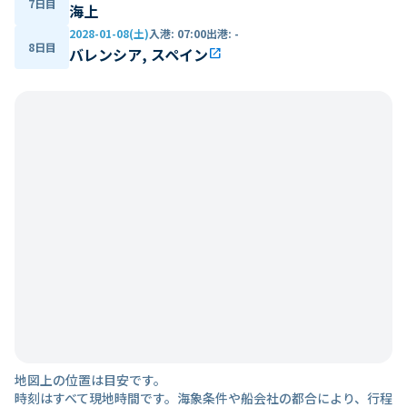
7日目
海上
2028-01-08(土)
入港
:
07:00
出港
:
-
8日目
バレンシア, スペイン
open_in_new
地図上の位置は目安です。
時刻はすべて現地時間です。海象条件や船会社の都合により、行程