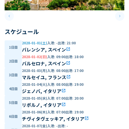
keyboard_arrow_left
keyboard_arrow_right
Previous slide
Next 
スケジュール
2028-01-01(土)
入港
:
-
出港
:
21:00
1日目
バレンシア, スペイン
open_in_new
2028-01-02(日)
入港
:
09:00
出港
:
18:00
2日目
バルセロナ, スペイン
open_in_new
2028-01-03(月)
入港
:
08:00
出港
:
17:00
3日目
マルセイユ, フランス
open_in_new
2028-01-04(火)
入港
:
08:00
出港
:
19:00
4日目
ジェノバ, イタリア
open_in_new
2028-01-05(水)
入港
:
07:00
出港
:
20:00
5日目
リボルノ, イタリア
open_in_new
2028-01-06(木)
入港
:
07:00
出港
:
19:00
6日目
チヴィタヴェッキア, イタリア
open_in_new
2028-01-07(金)
入港
:
-
出港
:
-