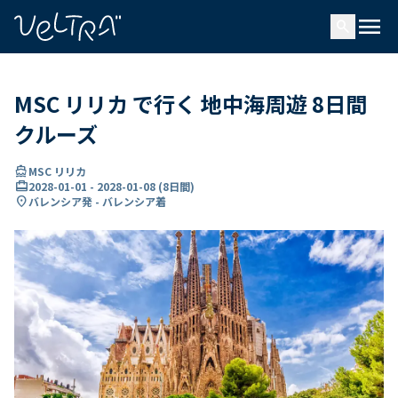
で
menu
search
い
ま
..
MSC リリカ で行く 地中海周遊 8日間
クルーズ
directions_boat
MSC リリカ
card_travel
2028-01-01
-
2028-01-08
(
8日間
)
location_on
バレンシア発 - バレンシア着