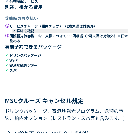
close
荷物宅配サービス
別途、掛かる費用
乗船時のお支払い
paid
サービスチャージ（船内チップ）（2歳未満は対象外）
keyboard_arrow_right
詳細を確認
paid
国際観光旅客税 お一人様につき3,000円相当（2歳未満は対象外）※日本
発のみ
事前予約できるパッケージ
check
ドリンクパッケージ
check
Wi-Fi
check
寄港地観光ツアー
check
スパ
MSCクルーズ キャンセル規定
ドリンクパッケージ、寄港地観光プログラム、送迎の予
約、船内オプション（レストラン・スパ等も含みます。）