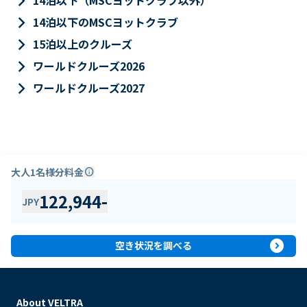
keyboard_arrow_right
14泊以下（MSCヨットクラブ以外）
keyboard_arrow_right
14泊以下のMSCヨットクラブ
keyboard_arrow_right
15泊以上のクルーズ
keyboard_arrow_right
ワールドクルーズ2026
keyboard_arrow_right
ワールドクルーズ2027
大人1名様分料金
info
122,944
-
JPY
expand_circle_right
空き状況を調べる
About VELTRA