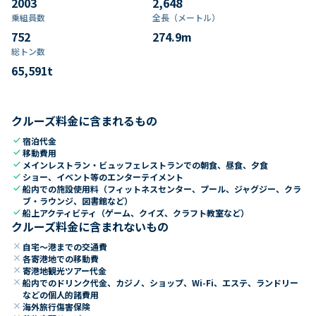
2003
2,648
乗組員数​
全長（メートル）
752
274.9
m
総トン数​
65,591
t
クルーズ料金に含まれるもの
check
宿泊代金
check
移動費用
check
メインレストラン・ビュッフェレストランでの朝食、昼食、夕食
check
ショー、イベント等のエンターテイメント
check
船内での施設使用料（フィットネスセンター、プール、ジャグジー、クラ
ブ・ラウンジ、図書館など）
check
船上アクティビティ（ゲーム、クイズ、クラフト教室など）
クルーズ料金に含まれないもの
close
自宅～港までの交通費
close
各寄港地での移動費
close
寄港地観光ツアー代金
close
船内でのドリンク代金、カジノ、ショップ、Wi-Fi、エステ、ランドリー
などの個人的諸費用
close
海外旅行傷害保険