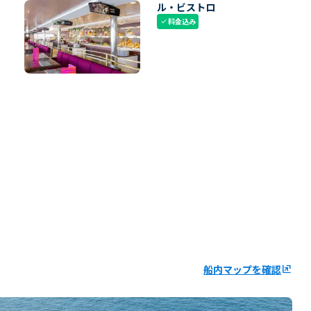
ル・ビストロ
料金込み
check
船内マップを確認
ungroup