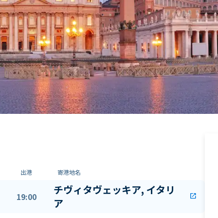
出港
寄港地名
チヴィタヴェッキア, イタリ
19:00
open_in_new
ア