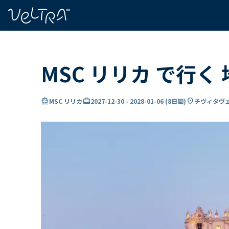
で
い
ま
..
MSC リリカ で行く
directions_boat
card_travel
location_on
MSC リリカ
2027-12-30
-
2028-01-06
(
8日間
)
チヴィタヴェ