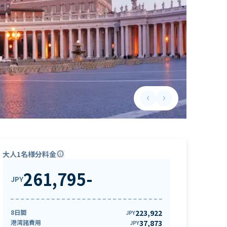
keyboard_arrow_left
keyboard_arrow_right
Previous slide
Next slide
大人1名様分料金
info
261,795
-
JPY
8日間
223,922
JPY
港湾諸費用
37,873
JPY