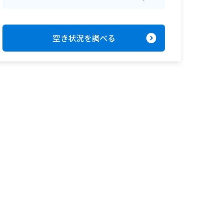
expand_circle_right
空き状況を調べる