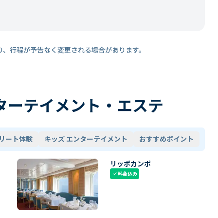
り、行程が予告なく変更される場合があります。
ターテイメント・エステ
リート体験
キッズ エンターテイメント
おすすめポイント
リッポカンポ
料金込み
check