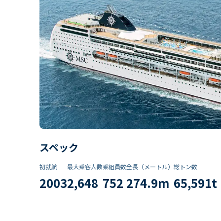
スペック
初就航
最大乗客人数
乗組員数​
全長（メートル）
総トン数​
2003
2,648
752
274.9
m
65,591
t