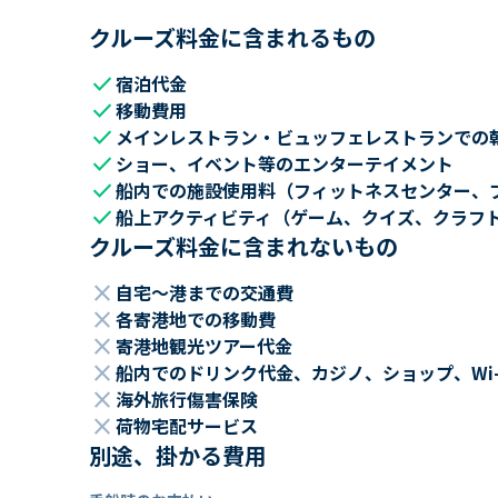
クルーズ料金に含まれるもの
check
宿泊代金
check
移動費用
check
メインレストラン・ビュッフェレストランでの
check
ショー、イベント等のエンターテイメント
check
船内での施設使用料（フィットネスセンター、
check
船上アクティビティ（ゲーム、クイズ、クラフ
クルーズ料金に含まれないもの
close
自宅～港までの交通費
close
各寄港地での移動費
close
寄港地観光ツアー代金
close
船内でのドリンク代金、カジノ、ショップ、Wi
close
海外旅行傷害保険
close
荷物宅配サービス
別途、掛かる費用