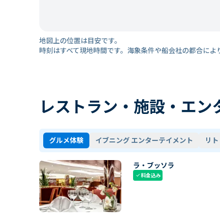
地図上の位置は目安です。
時刻はすべて現地時間です。海象条件や船会社の都合によ
レストラン・施設・エン
グルメ体験
イブニング エンターテイメント
リト
ラ・ブッソラ
料金込み
check