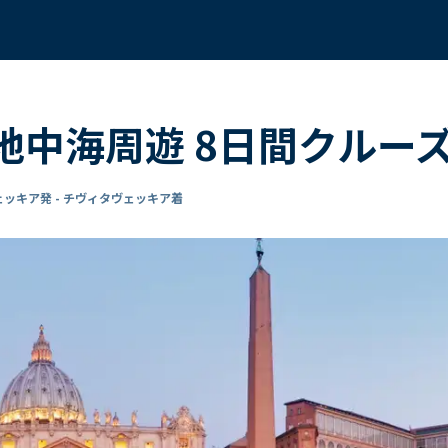
 地中海周遊 8日間クルー
ッキア発 - チヴィタヴェッキア着