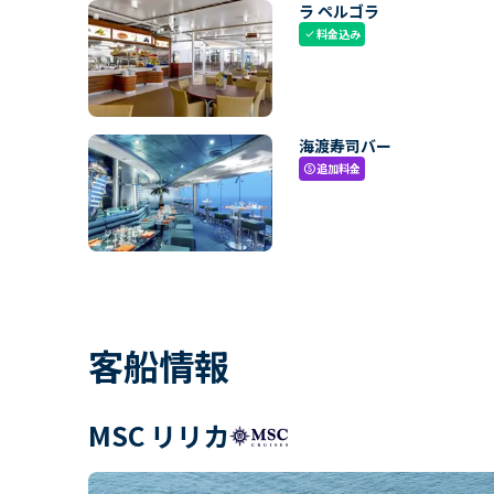
ラ ペルゴラ
料金込み
check
海渡寿司バー
追加料金
paid
客船情報
MSC リリカ