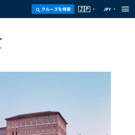
menu
🇯🇵
クルーズを検索
JPY
arrow_drop_down
arrow_drop_down
search
ズ