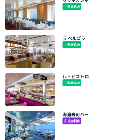
料金込み
check
ラ ペルゴラ
料金込み
check
ル・ビストロ
料金込み
check
海渡寿司バー
追加料金
paid