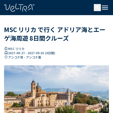
で
menu
search
い
ま
..
MSC リリカ で行く アドリア海とエー
ゲ海周遊 8日間クルーズ
directions_boat
MSC リリカ
card_travel
2027-08-27
-
2027-09-03
(
8日間
)
location_on
アンコナ発 - アンコナ着