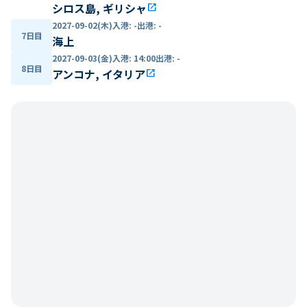
シロス島, ギリシャ
open_in_new
2027-09-02(木)
入港
:
-
出港
:
-
7日目
海上
2027-09-03(金)
入港
:
14:00
出港
:
-
8日目
アンコナ, イタリア
open_in_new