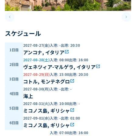
keyboard_arrow_left
keyboard_arrow_right
Previous slide
Next 
スケジュール
2027-08-27(金)
入港
:
-
出港
:
20:30
1日目
アンコナ, イタリア
open_in_new
2027-08-28(土)
入港
:
08:00
出港
:
16:00
2日目
ヴェネツィア-マルゲラ, イタリア
open_in_new
2027-08-29(日)
入港
:
15:00
出港
:
20:30
3日目
コトル, モンテネグロ
open_in_new
2027-08-30(月)
入港
:
-
出港
:
-
4日目
海上
2027-08-31(火)
入港
:
10:00
出港
:
-
5日目
ミコノス島, ギリシャ
open_in_new
2027-09-01(水)
入港
:
-
出港
:
01:00
6日目
ミコノス島, ギリシャ
open_in_new
入港
:
07:00
出港
:
16:00