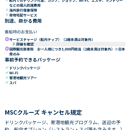
船内でのドリンク代金、カジノ、ショップ、Wi-Fi、エステ、ランドリー
などの個人的諸費用
close
海外旅行傷害保険
close
荷物宅配サービス
別途、掛かる費用
乗船時のお支払い
paid
サービスチャージ（船内チップ）（2歳未満は対象外）
keyboard_arrow_right
詳細を確認
paid
国際観光旅客税 お一人様につき3,000円相当（2歳未満は対象外）※日本
発のみ
事前予約できるパッケージ
check
ドリンクパッケージ
check
Wi-Fi
check
寄港地観光ツアー
check
スパ
MSCクルーズ キャンセル規定
ドリンクパッケージ、寄港地観光プログラム、送迎の予
約、船内オプション（レストラン・スパ等も含みます。）