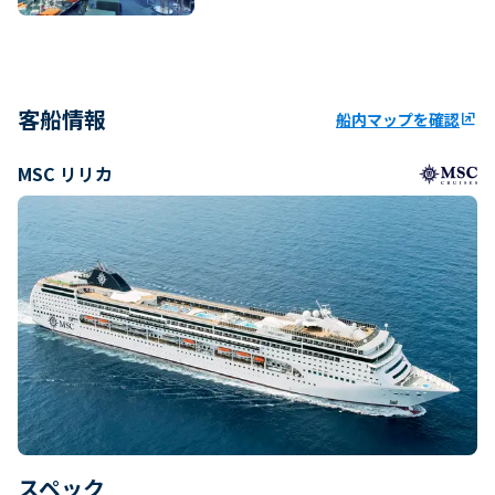
客船情報
船内マップを確認
ungroup
MSC リリカ
スペック