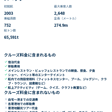
初就航
最大乗客人数
2003
2,648
乗組員数​
全長（メートル）
752
274.9
m
総トン数​
65,591
t
クルーズ料金に含まれるもの
check
宿泊代金
check
移動費用
check
メインレストラン・ビュッフェレストランでの朝食、昼食、夕食
check
ショー、イベント等のエンターテイメント
check
船内での施設使用料（フィットネスセンター、プール、ジャグジー、クラ
ブ・ラウンジ、図書館など）
check
船上アクティビティ（ゲーム、クイズ、クラフト教室など）
クルーズ料金に含まれないもの
close
自宅～港までの交通費
close
各寄港地での移動費
close
寄港地観光ツアー代金
close