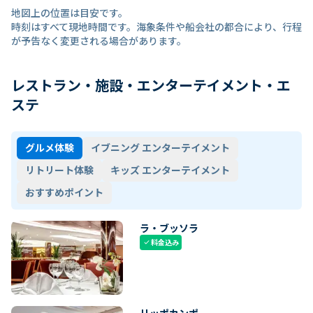
地図上の位置は目安です。
時刻はすべて現地時間です。海象条件や船会社の都合により、行程
が予告なく変更される場合があります。
レストラン・施設・エンターテイメント・エ
ステ
グルメ体験
イブニング エンターテイメント
リトリート体験
キッズ エンターテイメント
おすすめポイント
ラ・ブッソラ
料金込み
check
リッポカンポ