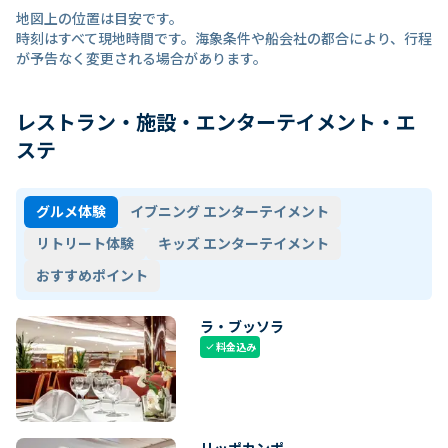
地図上の位置は目安です。
時刻はすべて現地時間です。海象条件や船会社の都合により、行程
が予告なく変更される場合があります。
レストラン・施設・エンターテイメント・エ
ステ
グルメ体験
イブニング エンターテイメント
リトリート体験
キッズ エンターテイメント
おすすめポイント
ラ・ブッソラ
料金込み
check
リッポカンポ