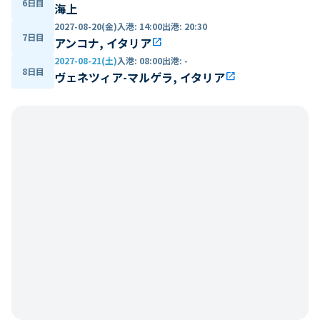
6日目
海上
2027-08-20(金)
入港
:
14:00
出港
:
20:30
7日目
アンコナ, イタリア
open_in_new
2027-08-21(土)
入港
:
08:00
出港
:
-
8日目
ヴェネツィア-マルゲラ, イタリア
open_in_new