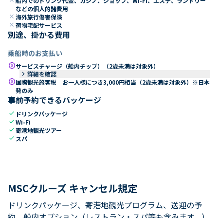
船内でのドリンク代金、カジノ、ショップ、Wi-Fi、エステ、ランドリー
などの個人的諸費用
close
海外旅行傷害保険
close
荷物宅配サービス
別途、掛かる費用
乗船時のお支払い
paid
サービスチャージ（船内チップ）（2歳未満は対象外）
keyboard_arrow_right
詳細を確認
paid
国際観光旅客税 お一人様につき3,000円相当（2歳未満は対象外）※日本
発のみ
事前予約できるパッケージ
check
ドリンクパッケージ
check
Wi-Fi
check
寄港地観光ツアー
check
スパ
MSCクルーズ キャンセル規定
ドリンクパッケージ、寄港地観光プログラム、送迎の予
約、船内オプション（レストラン・スパ等も含みます。）