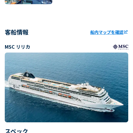
客船情報
船内マップを確認
ungroup
MSC リリカ
スペック