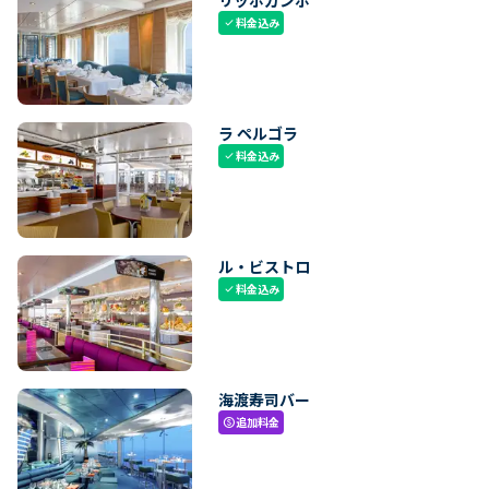
料金込み
check
ラ ペルゴラ
料金込み
check
ル・ビストロ
料金込み
check
海渡寿司バー
追加料金
paid