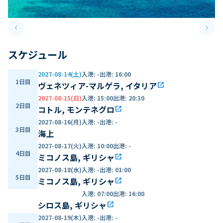
keyboard_arrow_left
keyboard_arrow_right
Previous slide
Next 
スケジュール
2027-08-14(土)
入港
:
-
出港
:
16:00
1日目
ヴェネツィア-マルゲラ, イタリア
open_in_new
2027-08-15(日)
入港
:
15:00
出港
:
20:30
2日目
コトル, モンテネグロ
open_in_new
2027-08-16(月)
入港
:
-
出港
:
-
3日目
海上
2027-08-17(火)
入港
:
10:00
出港
:
-
4日目
ミコノス島, ギリシャ
open_in_new
2027-08-18(水)
入港
:
-
出港
:
01:00
5日目
ミコノス島, ギリシャ
open_in_new
入港
:
07:00
出港
:
16:00
シロス島, ギリシャ
open_in_new
2027-08-19(木)
入港
:
-
出港
:
-