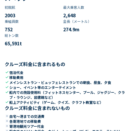
初就航
最大乗客人数
2003
2,648
乗組員数​
全長（メートル）
752
274.9
m
総トン数​
65,591
t
クルーズ料金に含まれるもの
check
宿泊代金
check
移動費用
check
メインレストラン・ビュッフェレストランでの朝食、昼食、夕食
check
ショー、イベント等のエンターテイメント
check
船内での施設使用料（フィットネスセンター、プール、ジャグジー、クラ
ブ・ラウンジ、図書館など）
check
船上アクティビティ（ゲーム、クイズ、クラフト教室など）
クルーズ料金に含まれないもの
close
自宅～港までの交通費
close
各寄港地での移動費
close
寄港地観光ツアー代金
close