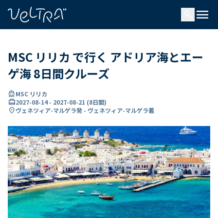
で
menu
search
い
ま
..
MSC リリカ で行く アドリア海とエー
ゲ海 8日間クルーズ
directions_boat
MSC リリカ
card_travel
2027-08-14
-
2027-08-21
(
8日間
)
location_on
ヴェネツィア-マルゲラ発 - ヴェネツィア-マルゲラ着