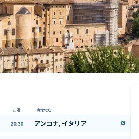
出港
寄港地名
アンコナ, イタリア
20:30
open_in_new