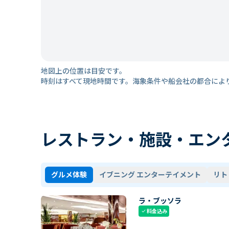
地図上の位置は目安です。
時刻はすべて現地時間です。海象条件や船会社の都合によ
レストラン・施設・エン
グルメ体験
イブニング エンターテイメント
リト
ラ・ブッソラ
料金込み
check