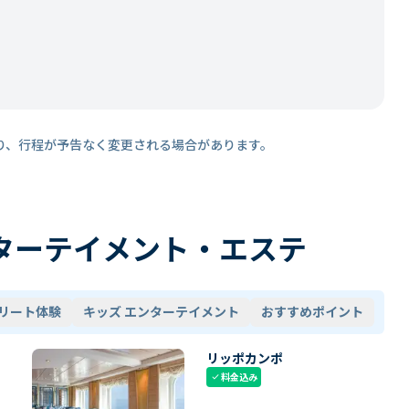
り、行程が予告なく変更される場合があります。
ターテイメント・エステ
リート体験
キッズ エンターテイメント
おすすめポイント
リッポカンポ
料金込み
check