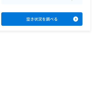
expand_circle_right
空き状況を調べる