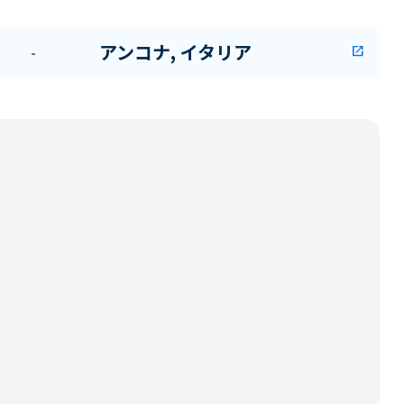
アンコナ, イタリア
-
open_in_new