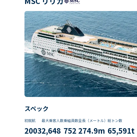
MSC リリカ
スペック
初就航
最大乗客人数
乗組員数​
全長（メートル）
総トン数​
2003
2,648
752
274.9
m
65,591
t