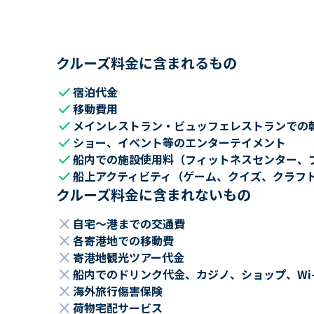
クルーズ料金に含まれるもの
check
宿泊代金
check
移動費用
check
メインレストラン・ビュッフェレストランでの
check
ショー、イベント等のエンターテイメント
check
船内での施設使用料（フィットネスセンター、
check
船上アクティビティ（ゲーム、クイズ、クラフ
クルーズ料金に含まれないもの
close
自宅～港までの交通費
close
各寄港地での移動費
close
寄港地観光ツアー代金
close
船内でのドリンク代金、カジノ、ショップ、Wi
close
海外旅行傷害保険
close
荷物宅配サービス