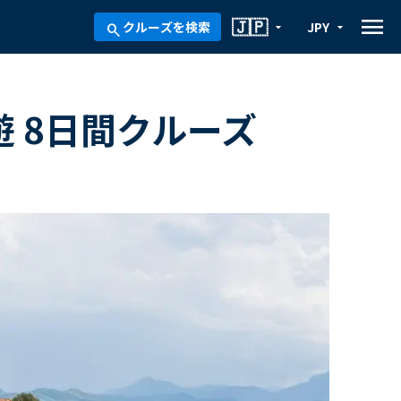
menu
🇯🇵
クルーズを検索
JPY
arrow_drop_down
arrow_drop_down
search
遊 8日間クルーズ