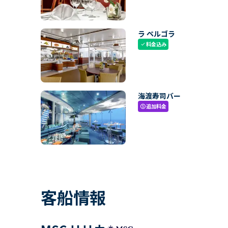
ラ ペルゴラ
料金込み
check
海渡寿司バー
追加料金
paid
客船情報