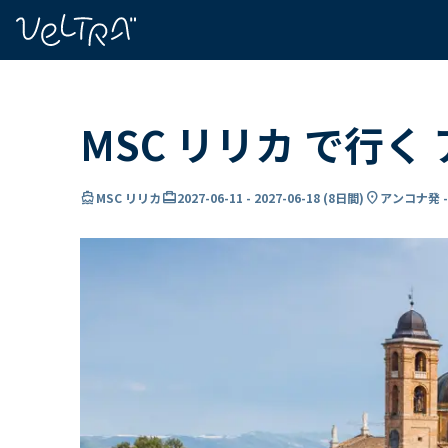
で
い
ま
..
MSC リリカ で行
directions_boat
card_travel
location_on
MSC リリカ
2027-06-11
-
2027-06-18
(
8日間
)
アンコナ発 