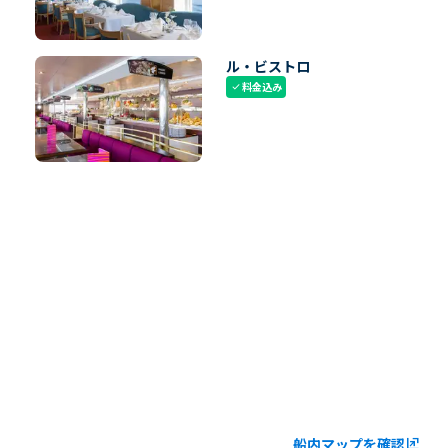
ル・ビストロ
料金込み
check
船内マップを確認
ungroup