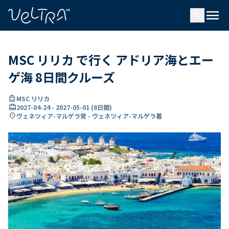
で
menu
search
い
ま
..
MSC リリカ で行く アドリア海とエー
ゲ海 8日間クルーズ
directions_boat
MSC リリカ
card_travel
2027-04-24
-
2027-05-01
(
8日間
)
location_on
ヴェネツィア-マルゲラ発 - ヴェネツィア-マルゲラ着