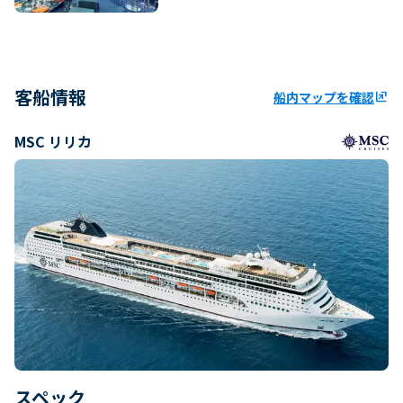
客船情報
船内マップを確認
ungroup
MSC リリカ
スペック