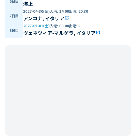
6日目
海上
2027-04-30(金)
入港
:
14:00
出港
:
20:30
7日目
アンコナ, イタリア
open_in_new
2027-05-01(土)
入港
:
08:00
出港
:
-
8日目
ヴェネツィア-マルゲラ, イタリア
open_in_new