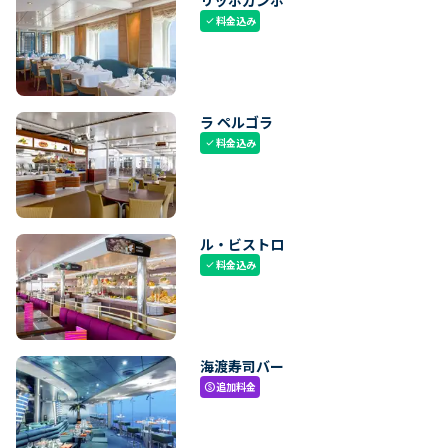
料金込み
check
ラ ペルゴラ
料金込み
check
ル・ビストロ
料金込み
check
海渡寿司バー
追加料金
paid