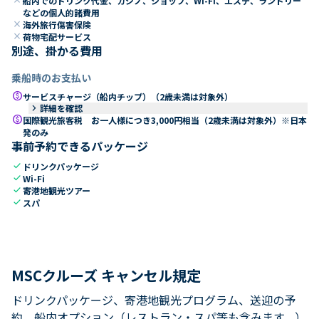
船内でのドリンク代金、カジノ、ショップ、Wi-Fi、エステ、ランドリー
などの個人的諸費用
close
海外旅行傷害保険
close
荷物宅配サービス
別途、掛かる費用
乗船時のお支払い
paid
サービスチャージ（船内チップ）（2歳未満は対象外）
keyboard_arrow_right
詳細を確認
paid
国際観光旅客税 お一人様につき3,000円相当（2歳未満は対象外）※日本
発のみ
事前予約できるパッケージ
check
ドリンクパッケージ
check
Wi-Fi
check
寄港地観光ツアー
check
スパ
MSCクルーズ キャンセル規定
ドリンクパッケージ、寄港地観光プログラム、送迎の予
約、船内オプション（レストラン・スパ等も含みます。）