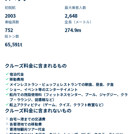
初就航
最大乗客人数
2003
2,648
乗組員数​
全長（メートル）
752
274.9
m
総トン数​
65,591
t
クルーズ料金に含まれるもの
check
宿泊代金
check
移動費用
check
メインレストラン・ビュッフェレストランでの朝食、昼食、夕食
check
ショー、イベント等のエンターテイメント
check
船内での施設使用料（フィットネスセンター、プール、ジャグジー、クラ
ブ・ラウンジ、図書館など）
check
船上アクティビティ（ゲーム、クイズ、クラフト教室など）
クルーズ料金に含まれないもの
close
自宅～港までの交通費
close
各寄港地での移動費
close
寄港地観光ツアー代金
close