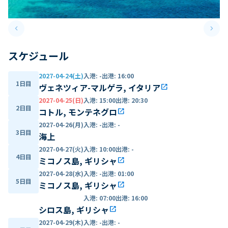
keyboard_arrow_left
keyboard_arrow_right
Previous slide
Next 
スケジュール
2027-04-24(土)
入港
:
-
出港
:
16:00
1日目
ヴェネツィア-マルゲラ, イタリア
open_in_new
2027-04-25(日)
入港
:
15:00
出港
:
20:30
2日目
コトル, モンテネグロ
open_in_new
2027-04-26(月)
入港
:
-
出港
:
-
3日目
海上
2027-04-27(火)
入港
:
10:00
出港
:
-
4日目
ミコノス島, ギリシャ
open_in_new
2027-04-28(水)
入港
:
-
出港
:
01:00
5日目
ミコノス島, ギリシャ
open_in_new
入港
:
07:00
出港
:
16:00
シロス島, ギリシャ
open_in_new
2027-04-29(木)
入港
:
-
出港
:
-