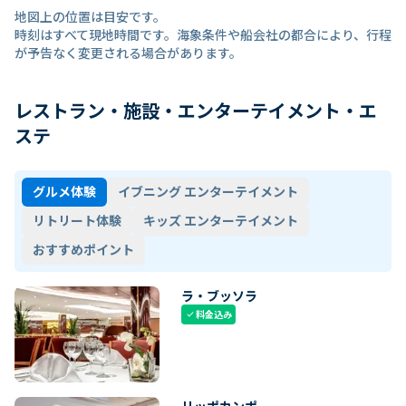
地図上の位置は目安です。
時刻はすべて現地時間です。海象条件や船会社の都合により、行程
が予告なく変更される場合があります。
レストラン・施設・エンターテイメント・エ
ステ
グルメ体験
イブニング エンターテイメント
リトリート体験
キッズ エンターテイメント
おすすめポイント
ラ・ブッソラ
料金込み
check
リッポカンポ