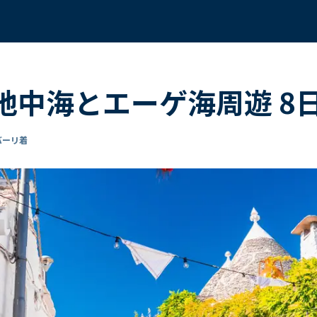
く 地中海とエーゲ海周遊 8
 バーリ着