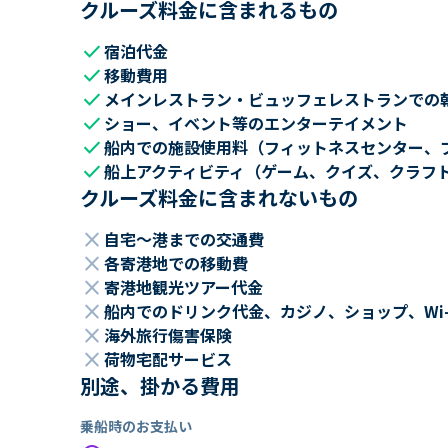
クルーズ料金に含まれるもの
check
宿泊代金
check
移動費用
check
メインレストラン・ビュッフェレストランでの
check
ショー、イベント等のエンターテイメント
check
船内での施設使用料（フィットネスセンター、
check
船上アクティビティ（ゲーム、クイズ、クラフ
クルーズ料金に含まれないもの
close
自宅～港までの交通費
close
各寄港地での移動費
close
寄港地観光ツアー代金
close
船内でのドリンク代金、カジノ、ショップ、Wi
close
海外旅行傷害保険
close
荷物宅配サービス
別途、掛かる費用
乗船時のお支払い