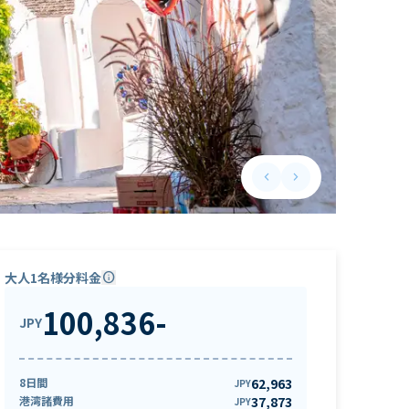
keyboard_arrow_left
keyboard_arrow_right
Previous slide
Next slide
大人1名様分料金
info
100,836
-
JPY
8日間
62,963
JPY
港湾諸費用
37,873
JPY