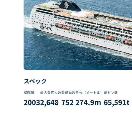
スペック
初就航
最大乗客人数
乗組員数​
全長（メートル）
総トン数​
2003
2,648
752
274.9
m
65,591
t