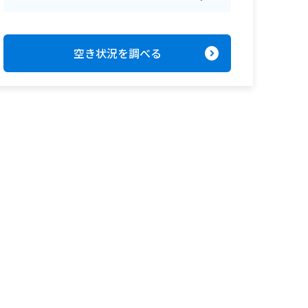
expand_circle_right
空き状況を調べる