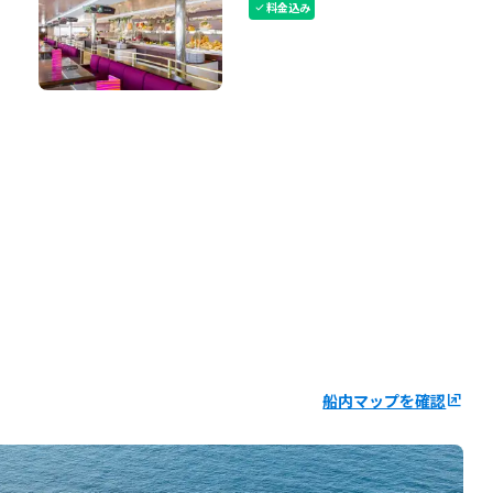
料金込み
check
船内マップを確認
ungroup