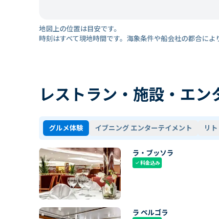
地図上の位置は目安です。
時刻はすべて現地時間です。海象条件や船会社の都合によ
レストラン・施設・エン
グルメ体験
イブニング エンターテイメント
リト
ラ・ブッソラ
料金込み
check
ラ ペルゴラ