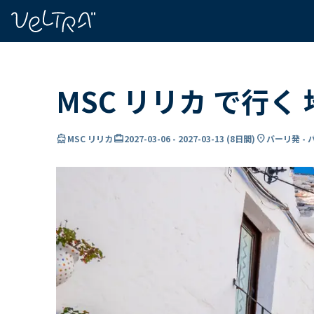
で
い
ま
..
MSC リリカ で行
directions_boat
card_travel
location_on
MSC リリカ
2027-03-06
-
2027-03-13
(
8日間
)
バーリ発 -