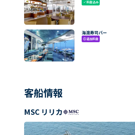
料金込み
check
海渡寿司バー
追加料金
paid
客船情報
MSC リリカ