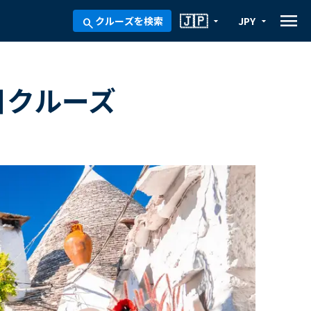
menu
🇯🇵
クルーズを検索
JPY
arrow_drop_down
arrow_drop_down
search
日クルーズ