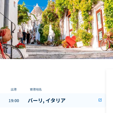
出港
寄港地名
バーリ, イタリア
19:00
open_in_new