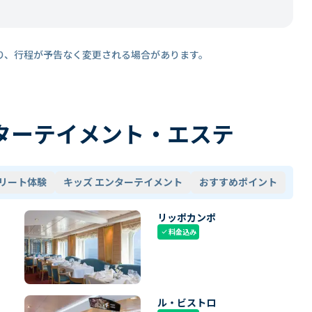
り、行程が予告なく変更される場合があります。
ターテイメント・エステ
リート体験
キッズ エンターテイメント
おすすめポイント
リッポカンポ
料金込み
check
ル・ビストロ