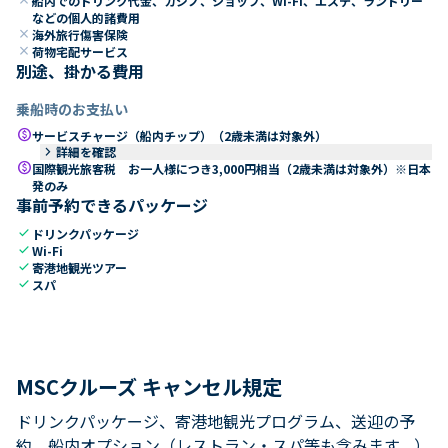
船内でのドリンク代金、カジノ、ショップ、Wi-Fi、エステ、ランドリー
などの個人的諸費用
close
海外旅行傷害保険
close
荷物宅配サービス
別途、掛かる費用
乗船時のお支払い
paid
サービスチャージ（船内チップ）（2歳未満は対象外）
keyboard_arrow_right
詳細を確認
paid
国際観光旅客税 お一人様につき3,000円相当（2歳未満は対象外）※日本
発のみ
事前予約できるパッケージ
check
ドリンクパッケージ
check
Wi-Fi
check
寄港地観光ツアー
check
スパ
MSCクルーズ キャンセル規定
ドリンクパッケージ、寄港地観光プログラム、送迎の予
約、船内オプション（レストラン・スパ等も含みます。）