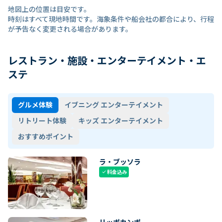
地図上の位置は目安です。
時刻はすべて現地時間です。海象条件や船会社の都合により、行程
が予告なく変更される場合があります。
レストラン・施設・エンターテイメント・エ
ステ
グルメ体験
イブニング エンターテイメント
リトリート体験
キッズ エンターテイメント
おすすめポイント
ラ・ブッソラ
料金込み
check
リッポカンポ