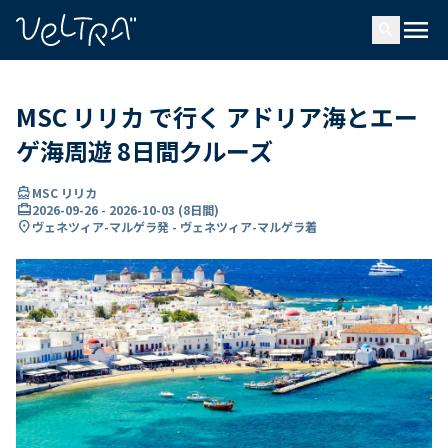
で
menu
search
い
ま
..
MSC リリカ で行く アドリア海とエー
ゲ海周遊 8日間クルーズ
directions_boat
MSC リリカ
card_travel
2026-09-26
-
2026-10-03
(
8日間
)
location_on
ヴェネツィア-マルゲラ発 - ヴェネツィア-マルゲラ着