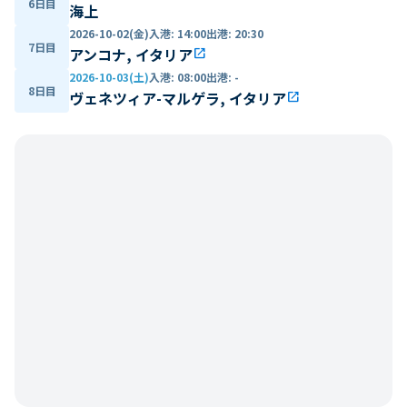
6日目
海上
2026-10-02(金)
入港
:
14:00
出港
:
20:30
7日目
アンコナ, イタリア
open_in_new
2026-10-03(土)
入港
:
08:00
出港
:
-
8日目
ヴェネツィア-マルゲラ, イタリア
open_in_new