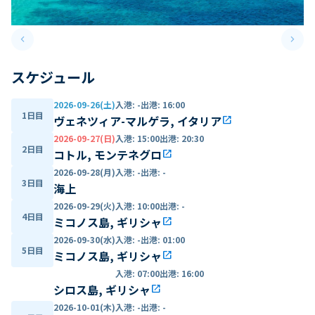
keyboard_arrow_left
keyboard_arrow_right
Previous slide
Next 
スケジュール
2026-09-26(土)
入港
:
-
出港
:
16:00
1日目
ヴェネツィア-マルゲラ, イタリア
open_in_new
2026-09-27(日)
入港
:
15:00
出港
:
20:30
2日目
コトル, モンテネグロ
open_in_new
2026-09-28(月)
入港
:
-
出港
:
-
3日目
海上
2026-09-29(火)
入港
:
10:00
出港
:
-
4日目
ミコノス島, ギリシャ
open_in_new
2026-09-30(水)
入港
:
-
出港
:
01:00
5日目
ミコノス島, ギリシャ
open_in_new
入港
:
07:00
出港
:
16:00
シロス島, ギリシャ
open_in_new
2026-10-01(木)
入港
:
-
出港
:
-