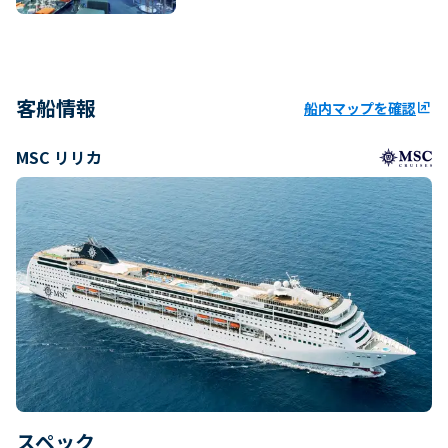
客船情報
船内マップを確認
ungroup
MSC リリカ
スペック