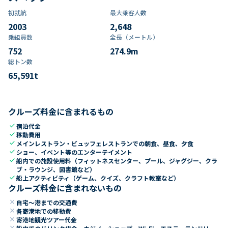
初就航
最大乗客人数
2003
2,648
乗組員数​
全長（メートル）
752
274.9
m
総トン数​
65,591
t
クルーズ料金に含まれるもの
check
宿泊代金
check
移動費用
check
メインレストラン・ビュッフェレストランでの朝食、昼食、夕食
check
ショー、イベント等のエンターテイメント
check
船内での施設使用料（フィットネスセンター、プール、ジャグジー、クラ
ブ・ラウンジ、図書館など）
check
船上アクティビティ（ゲーム、クイズ、クラフト教室など）
クルーズ料金に含まれないもの
close
自宅～港までの交通費
close
各寄港地での移動費
close
寄港地観光ツアー代金
close