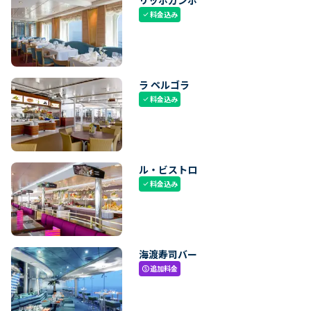
料金込み
check
ラ ペルゴラ
料金込み
check
ル・ビストロ
料金込み
check
海渡寿司バー
追加料金
paid