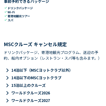
事前予約できるパッケージ
check
ドリンクパッケージ
check
Wi-Fi
check
寄港地観光ツアー
check
スパ
MSCクルーズ キャンセル規定
ドリンクパッケージ、寄港地観光プログラム、送迎の予
約、船内オプション（レストラン・スパ等も含みます。）
keyboard_arrow_right
14泊以下（MSCヨットクラブ以外）
keyboard_arrow_right
14泊以下のMSCヨットクラブ
keyboard_arrow_right
15泊以上のクルーズ
keyboard_arrow_right
ワールドクルーズ2026
keyboard_arrow_right
ワールドクルーズ2027