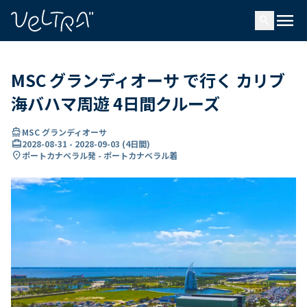
で
menu
search
い
ま
..
MSC グランディオーサ で行く カリブ
海バハマ周遊 4日間クルーズ
directions_boat
MSC グランディオーサ
card_travel
2028-08-31
-
2028-09-03
(
4日間
)
location_on
ポートカナベラル発 - ポートカナベラル着