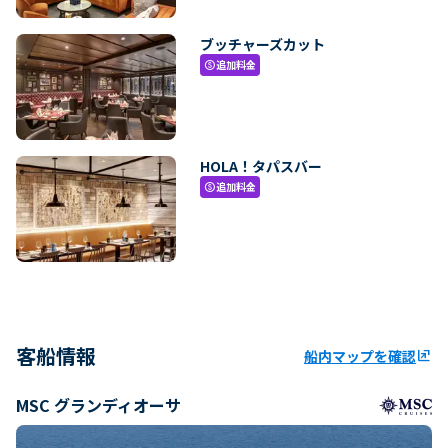
ブッチャーズカット
追加料金
paid
HOLA！タパスバー
追加料金
paid
客船情報
船内マップを確認
ungroup
MSC グランディオーサ