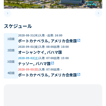
keyboard_arrow_left
keyboard_arrow_right
Previous slide
Next 
スケジュール
2028-08-31(木)
入港
:
-
出港
:
16:00
1日目
ポートカナベラル, アメリカ合衆国
open_in_new
2028-09-01(金)
入港
:
08:00
出港
:
18:00
2日目
オーシャンケイ, バハマ国
2028-09-02(土)
入港
:
07:00
出港
:
15:00
3日目
ナッソー, バハマ国
open_in_new
2028-09-03(日)
入港
:
07:00
出港
:
-
4日目
ポートカナベラル, アメリカ合衆国
open_in_new