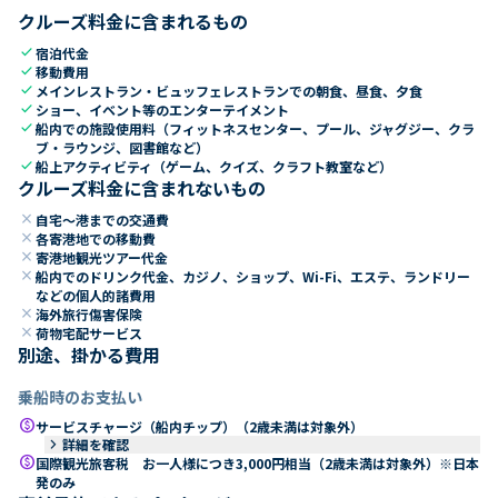
クルーズ料金に含まれるもの
check
宿泊代金
check
移動費用
check
メインレストラン・ビュッフェレストランでの朝食、昼食、夕食
check
ショー、イベント等のエンターテイメント
check
船内での施設使用料（フィットネスセンター、プール、ジャグジー、クラ
ブ・ラウンジ、図書館など）
check
船上アクティビティ（ゲーム、クイズ、クラフト教室など）
クルーズ料金に含まれないもの
close
自宅～港までの交通費
close
各寄港地での移動費
close
寄港地観光ツアー代金
close
船内でのドリンク代金、カジノ、ショップ、Wi-Fi、エステ、ランドリー
などの個人的諸費用
close
海外旅行傷害保険
close
荷物宅配サービス
別途、掛かる費用
乗船時のお支払い
paid
サービスチャージ（船内チップ）（2歳未満は対象外）
keyboard_arrow_right
詳細を確認
paid
国際観光旅客税 お一人様につき3,000円相当（2歳未満は対象外）※日本
発のみ