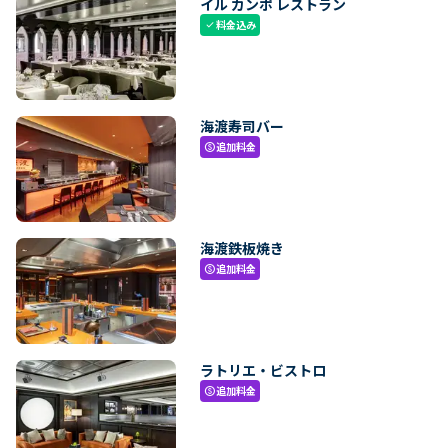
イル カンポ レストラン
料金込み
check
海渡寿司バー
追加料金
paid
海渡鉄板焼き
追加料金
paid
ラトリエ・ビストロ
追加料金
paid