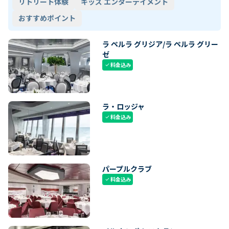
リトリート体験
キッズ エンターテイメント
おすすめポイント
ラ ペルラ グリジア/ラ ペルラ グリー
ゼ
料金込み
check
ラ・ロッジャ
料金込み
check
パープルクラブ
料金込み
check