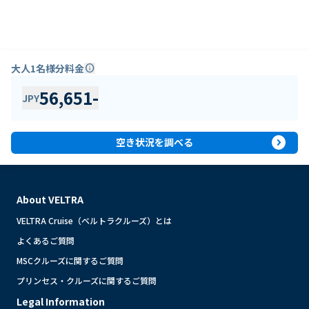
大人1名様分料金
info
56,651
-
JPY
expand_circle_right
空き状況を調べる
About VELTRA
VELTRA Cruise（ベルトラクルーズ）とは
よくあるご質問
MSCクルーズに関するご質問
プリンセス・クルーズに関するご質問
Legal Information