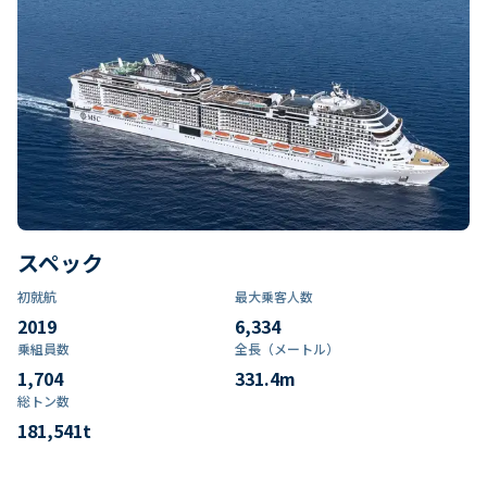
スペック
初就航
最大乗客人数
2019
6,334
乗組員数​
全長（メートル）
1,704
331.4
m
総トン数​
181,541
t