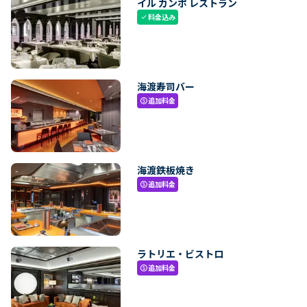
イル カンポ レストラン
料金込み
check
海渡寿司バー
追加料金
paid
海渡鉄板焼き
追加料金
paid
ラトリエ・ビストロ
追加料金
paid