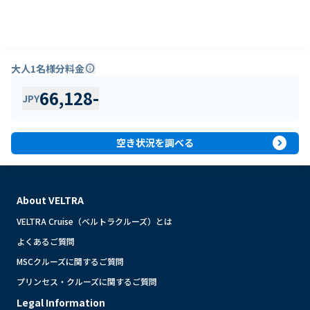
大人1名様分料金
info
66,128
-
JPY
expand_circle_right
空き状況を調べる
About VELTRA
VELTRA Cruise（ベルトラクルーズ）とは
よくあるご質問
MSCクルーズに関するご質問
プリンセス・クルーズに関するご質問
Legal Information