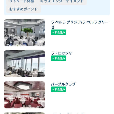
リトリート体験
キッズ エンターテイメント
おすすめポイント
ラ ペルラ グリジア/ラ ペルラ グリー
ゼ
料金込み
check
ラ・ロッジャ
料金込み
check
パープルクラブ
料金込み
check