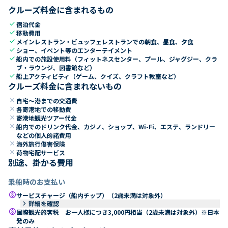
クルーズ料金に含まれるもの
check
宿泊代金
check
移動費用
check
メインレストラン・ビュッフェレストランでの朝食、昼食、夕食
check
ショー、イベント等のエンターテイメント
check
船内での施設使用料（フィットネスセンター、プール、ジャグジー、クラ
ブ・ラウンジ、図書館など）
check
船上アクティビティ（ゲーム、クイズ、クラフト教室など）
クルーズ料金に含まれないもの
close
自宅～港までの交通費
close
各寄港地での移動費
close
寄港地観光ツアー代金
close
船内でのドリンク代金、カジノ、ショップ、Wi-Fi、エステ、ランドリー
などの個人的諸費用
close
海外旅行傷害保険
close
荷物宅配サービス
別途、掛かる費用
乗船時のお支払い
paid
サービスチャージ（船内チップ）（2歳未満は対象外）
keyboard_arrow_right
詳細を確認
paid
国際観光旅客税 お一人様につき3,000円相当（2歳未満は対象外）※日本
発のみ