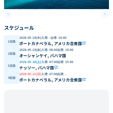
keyboard_arrow_left
keyboard_arrow_right
Previous slide
Next 
スケジュール
2028-05-18(木)
入港
:
-
出港
:
16:00
1日目
ポートカナベラル, アメリカ合衆国
open_in_new
2028-05-19(金)
入港
:
08:00
出港
:
18:00
2日目
オーシャンケイ, バハマ国
2028-05-20(土)
入港
:
07:00
出港
:
15:00
3日目
ナッソー, バハマ国
open_in_new
2028-05-21(日)
入港
:
07:00
出港
:
-
4日目
ポートカナベラル, アメリカ合衆国
open_in_new