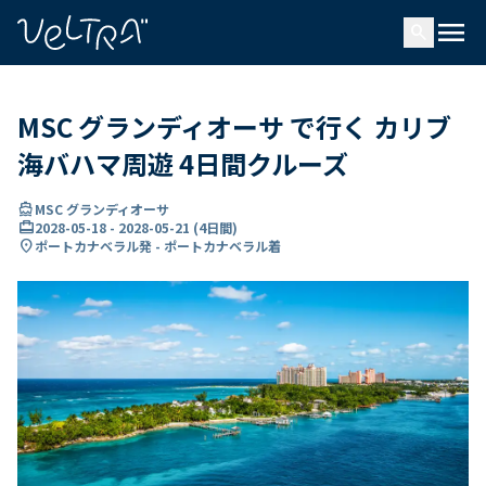
で
menu
search
い
ま
..
MSC グランディオーサ で行く カリブ
海バハマ周遊 4日間クルーズ
directions_boat
MSC グランディオーサ
card_travel
2028-05-18
-
2028-05-21
(
4日間
)
location_on
ポートカナベラル発 - ポートカナベラル着