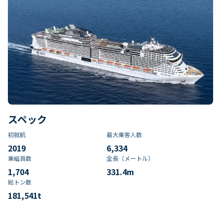
スペック
初就航
最大乗客人数
2019
6,334
乗組員数​
全長（メートル）
1,704
331.4
m
総トン数​
181,541
t