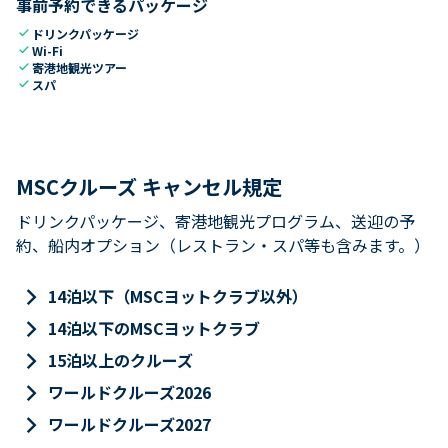
事前予約できるパッケージ
check
ドリンクパッケージ
check
Wi-Fi
check
寄港地観光ツアー
check
スパ
MSCクルーズ キャンセル規定
ドリンクパッケージ、寄港地観光プログラム、送迎の予
約、船内オプション（レストラン・スパ等も含みます。）
keyboard_arrow_right
14泊以下（MSCヨットクラブ以外）
keyboard_arrow_right
14泊以下のMSCヨットクラブ
keyboard_arrow_right
15泊以上のクルーズ
keyboard_arrow_right
ワールドクルーズ2026
keyboard_arrow_right
ワールドクルーズ2027