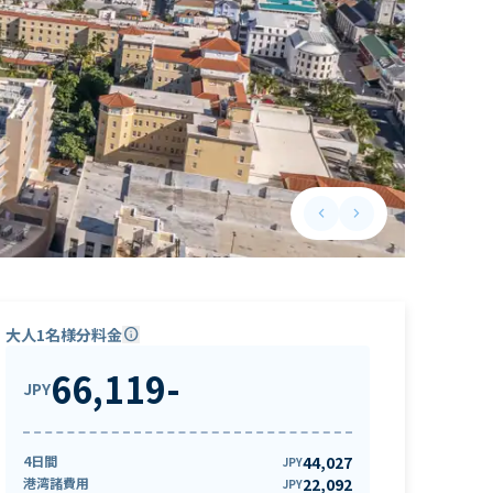
keyboard_arrow_left
keyboard_arrow_right
Previous slide
Next slide
大人1名様分料金
info
66,119
-
JPY
4日間
44,027
JPY
港湾諸費用
22,092
JPY