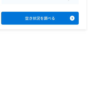
expand_circle_right
空き状況を調べる