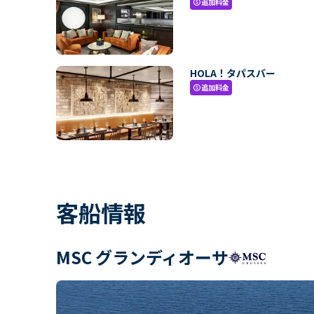
追加料金
paid
HOLA！タパスバー
追加料金
paid
客船情報
MSC グランディオーサ