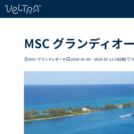
で
い
ま
..
MSC グランディオ
directions_boat
card_travel
location_on
MSC グランディオーサ
2028-03-09
-
2028-03-12
(
4日間
)