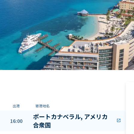
出港
寄港地名
ポートカナベラル, アメリカ
16:00
open_in_new
合衆国