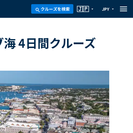
menu
🇯🇵
クルーズを検索
JPY
arrow_drop_down
arrow_drop_down
search
ブ海 4日間クルーズ