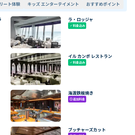
リート体験
キッズ エンターテイメント
おすすめポイント
ラ
ラ・ロッジャ
料金込み
check
イル カンポ レストラン
料金込み
check
海渡鉄板焼き
追加料金
paid
ブッチャーズカット