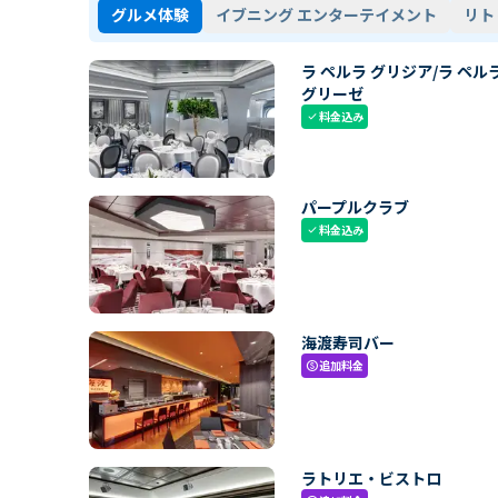
グルメ体験
イブニング エンターテイメント
リト
ラ ペルラ グリジア/ラ ペル
グリーゼ
料金込み
check
パープルクラブ
料金込み
check
海渡寿司バー
追加料金
paid
ラトリエ・ビストロ