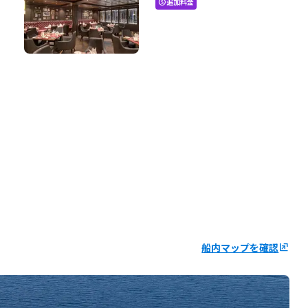
追加料金
paid
船内マップを確認
ungroup