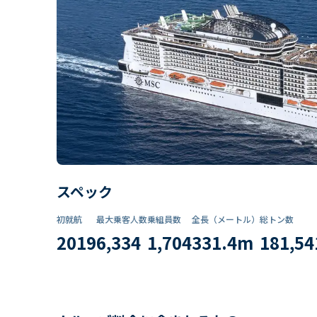
スペック
初就航
最大乗客人数
乗組員数​
全長（メートル）
総トン数​
2019
6,334
1,704
331.4
m
181,54