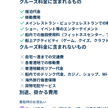
クルーズ料金に含まれるもの
check
宿泊代金
check
移動費用
check
メインレストラン・ビュッフェレストランでの
check
ショー、イベント等のエンターテイメント
check
船内での施設使用料（フィットネスセンター、
check
船上アクティビティ（ゲーム、クイズ、クラフ
クルーズ料金に含まれないもの
close
自宅～港までの交通費
close
各寄港地での移動費
close
寄港地観光ツアー代金
close
船内でのドリンク代金、カジノ、ショップ、Wi
close
海外旅行傷害保険
close
荷物宅配サービス
別途、掛かる費用
乗船時のお支払い