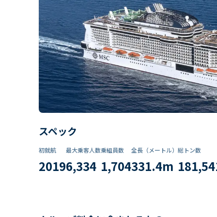
スペック
初就航
最大乗客人数
乗組員数​
全長（メートル）
総トン数​
2019
6,334
1,704
331.4
m
181,54