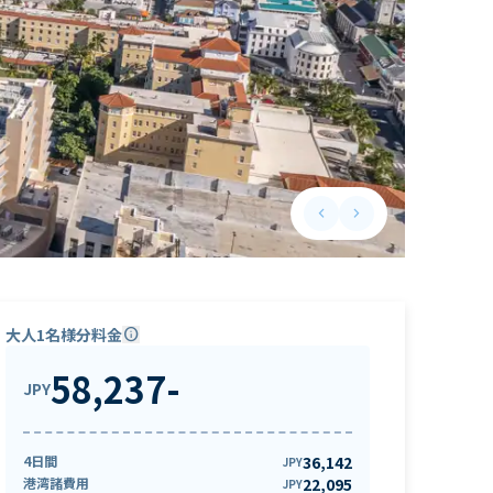
keyboard_arrow_left
keyboard_arrow_right
Previous slide
Next slide
大人1名様分料金
info
58,237
-
JPY
4日間
36,142
JPY
港湾諸費用
22,095
JPY