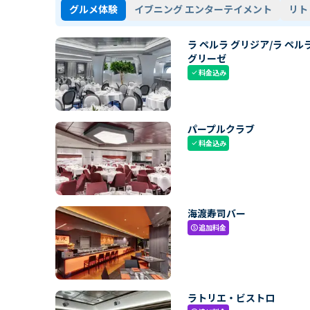
グルメ体験
イブニング エンターテイメント
リト
ラ ペルラ グリジア/ラ ペル
グリーゼ
料金込み
check
パープルクラブ
料金込み
check
海渡寿司バー
追加料金
paid
ラトリエ・ビストロ