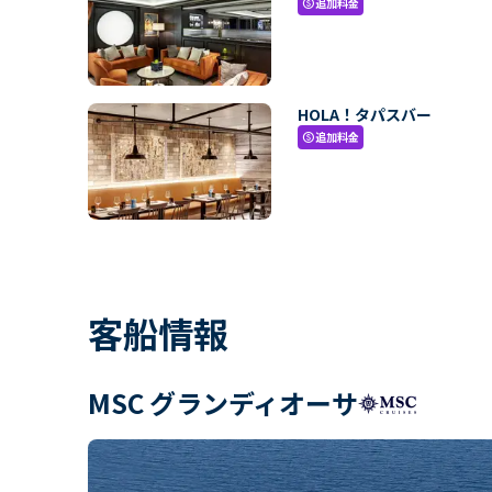
追加料金
paid
HOLA！タパスバー
追加料金
paid
客船情報
MSC グランディオーサ