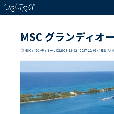
で
い
ま
..
MSC グランディオ
directions_boat
card_travel
location_on
MSC グランディオーサ
2027-12-02
-
2027-12-05
(
4日間
)