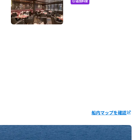
追加料金
paid
船内マップを確認
ungroup