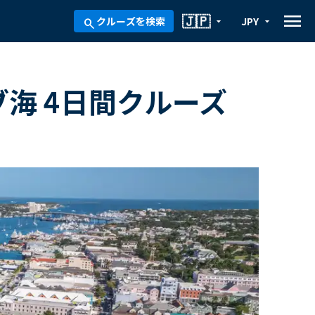
menu
🇯🇵
クルーズを検索
JPY
arrow_drop_down
arrow_drop_down
search
ブ海 4日間クルーズ