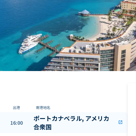
出港
寄港地名
ポートカナベラル, アメリカ
16:00
open_in_new
合衆国