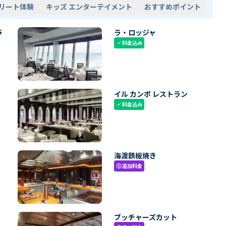
リート体験
キッズ エンターテイメント
おすすめポイント
ラ
ラ・ロッジャ
料金込み
check
イル カンポ レストラン
料金込み
check
海渡鉄板焼き
追加料金
paid
ブッチャーズカット