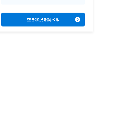
expand_circle_right
空き状況を調べる