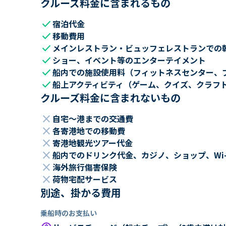
クルーズ料金に含まれるもの
check
宿泊代金
check
移動費用
check
メインレストラン・ビュッフェレストランでの
check
ショー、イベント等のエンターテイメント
check
船内での施設使用料（フィットネスセンター、
check
船上アクティビティ（ゲーム、クイズ、クラフ
クルーズ料金に含まれないもの
close
自宅～港までの交通費
close
各寄港地での移動費
close
寄港地観光ツアー代金
close
船内でのドリンク代金、カジノ、ショップ、Wi
close
海外旅行傷害保険
close
荷物宅配サービス
別途、掛かる費用
乗船時のお支払い