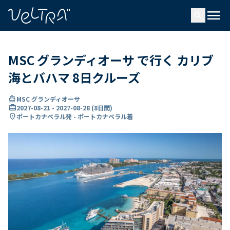
で
menu
search
い
ま
..
MSC グランディオーサ で行く カリブ
海とバハマ 8日クルーズ
directions_boat
MSC グランディオーサ
card_travel
2027-08-21
-
2027-08-28
(
8日間
)
location_on
ポートカナベラル発 - ポートカナベラル着