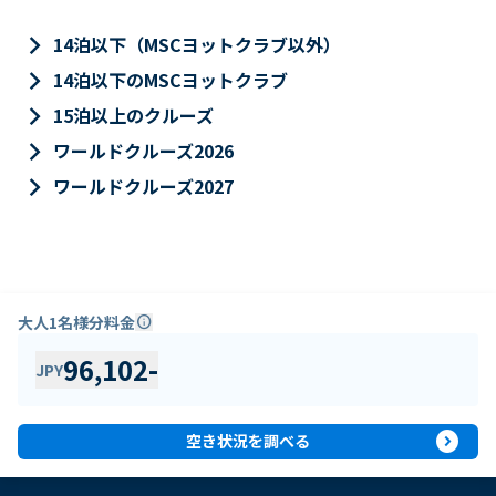
keyboard_arrow_right
14泊以下（MSCヨットクラブ以外）
keyboard_arrow_right
14泊以下のMSCヨットクラブ
keyboard_arrow_right
15泊以上のクルーズ
keyboard_arrow_right
ワールドクルーズ2026
keyboard_arrow_right
ワールドクルーズ2027
大人1名様分料金
info
96,102
-
JPY
expand_circle_right
空き状況を調べる