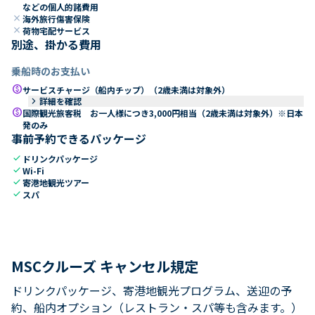
などの個人的諸費用
close
海外旅行傷害保険
close
荷物宅配サービス
別途、掛かる費用
乗船時のお支払い
paid
サービスチャージ（船内チップ）（2歳未満は対象外）
keyboard_arrow_right
詳細を確認
paid
国際観光旅客税 お一人様につき3,000円相当（2歳未満は対象外）※日本
発のみ
事前予約できるパッケージ
check
ドリンクパッケージ
check
Wi-Fi
check
寄港地観光ツアー
check
スパ
MSCクルーズ キャンセル規定
ドリンクパッケージ、寄港地観光プログラム、送迎の予
約、船内オプション（レストラン・スパ等も含みます。）