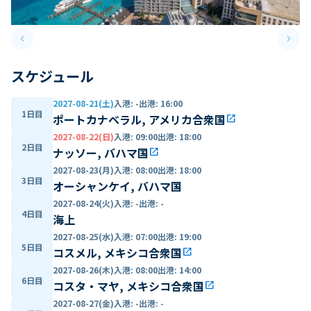
keyboard_arrow_left
keyboard_arrow_right
Previous slide
Next 
スケジュール
2027-08-21(土)
入港
:
-
出港
:
16:00
1日目
ポートカナベラル, アメリカ合衆国
open_in_new
2027-08-22(日)
入港
:
09:00
出港
:
18:00
2日目
ナッソー, バハマ国
open_in_new
2027-08-23(月)
入港
:
08:00
出港
:
18:00
3日目
オーシャンケイ, バハマ国
2027-08-24(火)
入港
:
-
出港
:
-
4日目
海上
2027-08-25(水)
入港
:
07:00
出港
:
19:00
5日目
コスメル, メキシコ合衆国
open_in_new
2027-08-26(木)
入港
:
08:00
出港
:
14:00
6日目
コスタ・マヤ, メキシコ合衆国
open_in_new
2027-08-27(金)
入港
:
-
出港
:
-