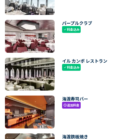
パープルクラブ
料金込み
check
イル カンポ レストラン
料金込み
check
海渡寿司バー
追加料金
paid
海渡鉄板焼き