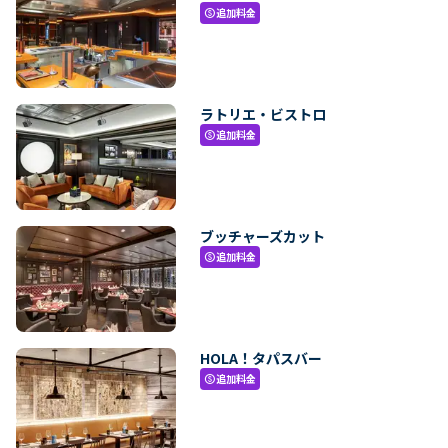
追加料金
paid
ラトリエ・ビストロ
追加料金
paid
ブッチャーズカット
追加料金
paid
HOLA！タパスバー
追加料金
paid