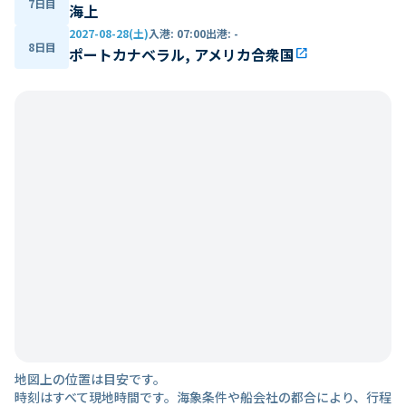
7日目
海上
2027-08-28(土)
入港
:
07:00
出港
:
-
8日目
ポートカナベラル, アメリカ合衆国
open_in_new
地図上の位置は目安です。
時刻はすべて現地時間です。海象条件や船会社の都合により、行程