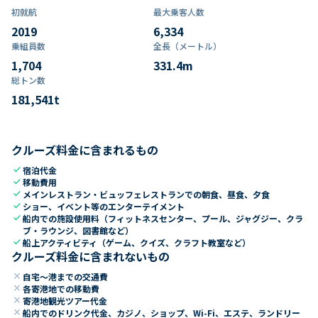
初就航
最大乗客人数
2019
6,334
乗組員数​
全長（メートル）
1,704
331.4
m
総トン数​
181,541
t
クルーズ料金に含まれるもの
check
宿泊代金
check
移動費用
check
メインレストラン・ビュッフェレストランでの朝食、昼食、夕食
check
ショー、イベント等のエンターテイメント
check
船内での施設使用料（フィットネスセンター、プール、ジャグジー、クラ
ブ・ラウンジ、図書館など）
check
船上アクティビティ（ゲーム、クイズ、クラフト教室など）
クルーズ料金に含まれないもの
close
自宅～港までの交通費
close
各寄港地での移動費
close
寄港地観光ツアー代金
close
船内でのドリンク代金、カジノ、ショップ、Wi-Fi、エステ、ランドリー