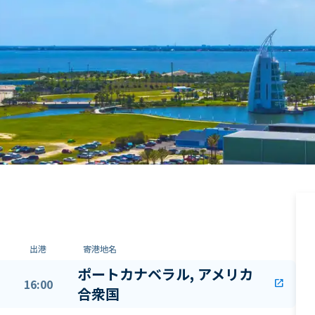
出港
寄港地名
ポートカナベラル, アメリカ
16:00
open_in_new
合衆国