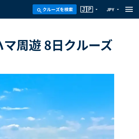
menu
🇯🇵
クルーズを検索
JPY
arrow_drop_down
arrow_drop_down
search
ハマ周遊 8日クルーズ