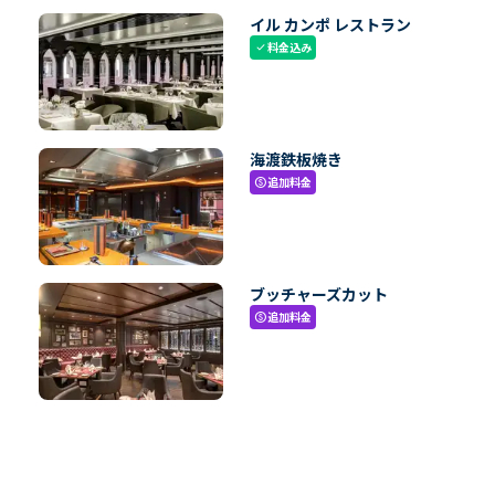
イル カンポ レストラン
料金込み
check
海渡鉄板焼き
追加料金
paid
ブッチャーズカット
追加料金
paid