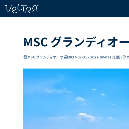
で
い
ま
..
MSC グランディオ
directions_boat
card_travel
location_on
MSC グランディオーサ
2027-07-31
-
2027-08-07
(
8日間
)