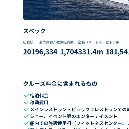
スペック
初就航
最大乗客人数
乗組員数​
全長（メートル）
総トン数​
2019
6,334
1,704
331.4
m
181,54
クルーズ料金に含まれるもの
check
宿泊代金
check
移動費用
check
メインレストラン・ビュッフェレストランでの
check
ショー、イベント等のエンターテイメント
check
船内での施設使用料（フィットネスセンター、