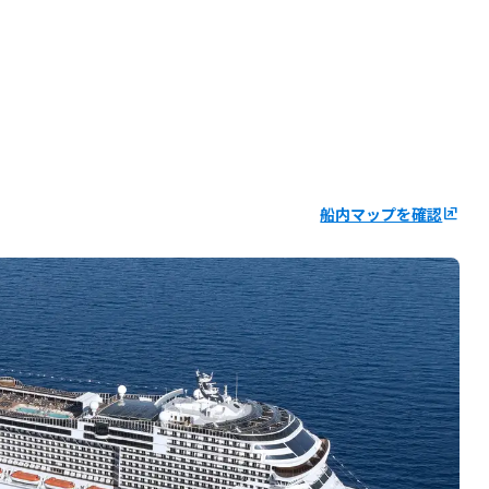
船内マップを確認
ungroup