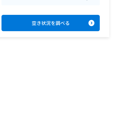
expand_circle_right
空き状況を調べる