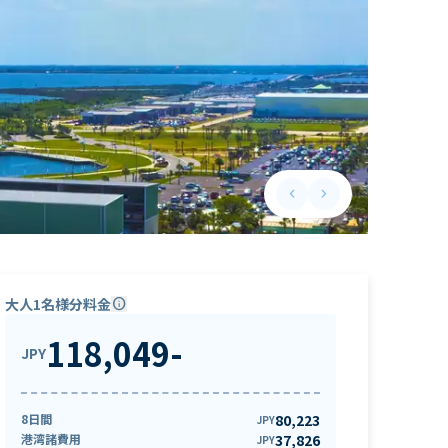
keyboard_arrow_left
keyboard_arrow_right
Previous slide
Next slide
大人1名様分料金
info
118,049
-
JPY
8日間
80,223
JPY
港湾諸費用
37,826
JPY