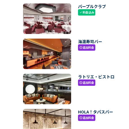
パープルクラブ
料金込み
check
海渡寿司バー
追加料金
paid
ラトリエ・ビストロ
追加料金
paid
HOLA！タパスバー
追加料金
paid