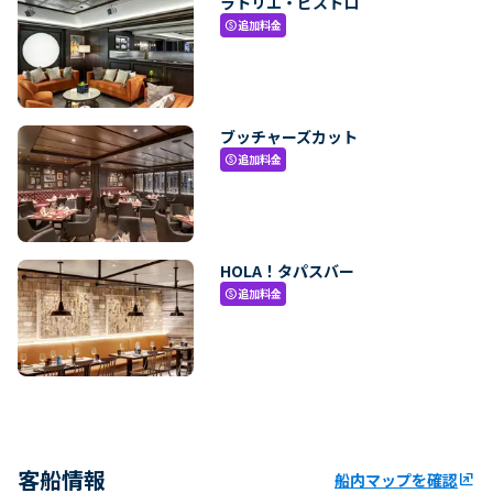
ラトリエ・ビストロ
追加料金
paid
ブッチャーズカット
追加料金
paid
HOLA！タパスバー
追加料金
paid
客船情報
船内マップを確認
ungroup