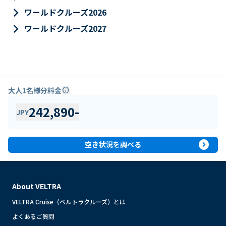
keyboard_arrow_right
ワールドクルーズ2026
keyboard_arrow_right
ワールドクルーズ2027
大人1名様分料金
info
242,890
-
JPY
expand_circle_right
空き状況を調べる
About VELTRA
VELTRA Cruise（ベルトラクルーズ）とは
よくあるご質問