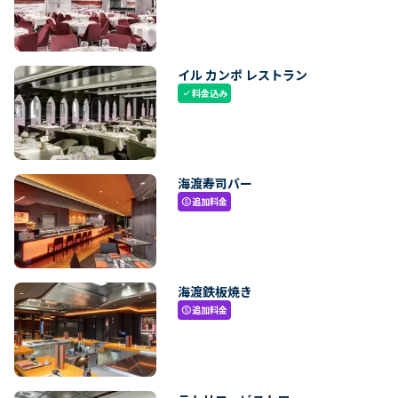
イル カンポ レストラン
料金込み
check
海渡寿司バー
追加料金
paid
海渡鉄板焼き
追加料金
paid