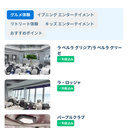
グルメ体験
イブニング エンターテイメント
リトリート体験
キッズ エンターテイメント
おすすめポイント
ラ ペルラ グリジア/ラ ペルラ グリー
ゼ
料金込み
check
ラ・ロッジャ
料金込み
check
パープルクラブ
料金込み
check