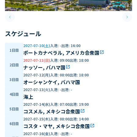
keyboard_arrow_left
keyboard_arrow_right
Previous slide
Next 
スケジュール
2027-07-10(土)
入港
:
-
出港
:
16:00
1日目
ポートカナベラル, アメリカ合衆国
open_in_new
2027-07-11(日)
入港
:
09:00
出港
:
18:00
2日目
ナッソー, バハマ国
open_in_new
2027-07-12(月)
入港
:
08:00
出港
:
18:00
3日目
オーシャンケイ, バハマ国
2027-07-13(火)
入港
:
-
出港
:
-
4日目
海上
2027-07-14(水)
入港
:
07:00
出港
:
19:00
5日目
コスメル, メキシコ合衆国
open_in_new
2027-07-15(木)
入港
:
08:00
出港
:
14:00
6日目
コスタ・マヤ, メキシコ合衆国
open_in_new
2027-07-16(金)
入港
:
-
出港
:
-