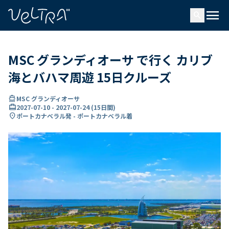
で
menu
search
い
ま
..
MSC グランディオーサ で行く カリブ
海とバハマ周遊 15日クルーズ
directions_boat
MSC グランディオーサ
card_travel
2027-07-10
-
2027-07-24
(
15日間
)
location_on
ポートカナベラル発 - ポートカナベラル着