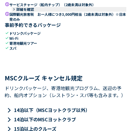
paid
サービスチャージ（船内チップ）（2歳未満は対象外）
keyboard_arrow_right
詳細を確認
paid
国際観光旅客税 お一人様につき3,000円相当（2歳未満は対象外）※日本
発のみ
事前予約できるパッケージ
check
ドリンクパッケージ
check
Wi-Fi
check
寄港地観光ツアー
check
スパ
MSCクルーズ キャンセル規定
ドリンクパッケージ、寄港地観光プログラム、送迎の予
約、船内オプション（レストラン・スパ等も含みます。）
keyboard_arrow_right
14泊以下（MSCヨットクラブ以外）
keyboard_arrow_right
14泊以下のMSCヨットクラブ
keyboard_arrow_right
15泊以上のクルーズ