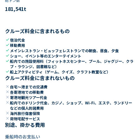
総トン数​
181,541
t
クルーズ料金に含まれるもの
check
宿泊代金
check
移動費用
check
メインレストラン・ビュッフェレストランでの朝食、昼食、夕食
check
ショー、イベント等のエンターテイメント
check
船内での施設使用料（フィットネスセンター、プール、ジャグジー、クラ
ブ・ラウンジ、図書館など）
check
船上アクティビティ（ゲーム、クイズ、クラフト教室など）
クルーズ料金に含まれないもの
close
自宅～港までの交通費
close
各寄港地での移動費
close
寄港地観光ツアー代金
close
船内でのドリンク代金、カジノ、ショップ、Wi-Fi、エステ、ランドリー
などの個人的諸費用
close
海外旅行傷害保険
close
荷物宅配サービス
別途、掛かる費用
乗船時のお支払い