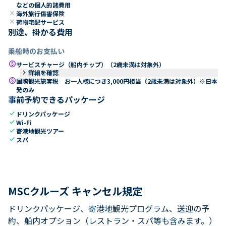
などの個人的諸費用
close
海外旅行傷害保険
close
荷物宅配サービス
別途、掛かる費用
乗船時のお支払い
paid
サービスチャージ（船内チップ）（2歳未満は対象外）
keyboard_arrow_right
詳細を確認
paid
国際観光旅客税 お一人様につき3,000円相当（2歳未満は対象外）※日本
発のみ
事前予約できるパッケージ
check
ドリンクパッケージ
check
Wi-Fi
check
寄港地観光ツアー
check
スパ
MSCクルーズ キャンセル規定
ドリンクパッケージ、寄港地観光プログラム、送迎の予
約、船内オプション（レストラン・スパ等も含みます。）