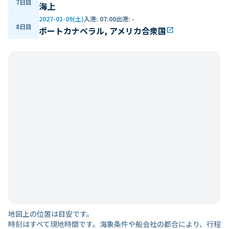
7日目
海上
2027-01-09(土)
入港
:
07:00
出港
:
-
8日目
ポートカナベラル, アメリカ合衆国
open_in_new
地図上の位置は目安です。
時刻はすべて現地時間です。海象条件や船会社の都合により、行程