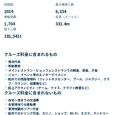
初就航
最大乗客人数
2019
6,334
乗組員数​
全長（メートル）
1,704
331.4
m
総トン数​
181,541
t
クルーズ料金に含まれるもの
check
宿泊代金
check
移動費用
check
メインレストラン・ビュッフェレストランでの朝食、昼食、夕食
check
ショー、イベント等のエンターテイメント
check
船内での施設使用料（フィットネスセンター、プール、ジャグジー、クラ
ブ・ラウンジ、図書館など）
check
船上アクティビティ（ゲーム、クイズ、クラフト教室など）
クルーズ料金に含まれないもの
close
自宅～港までの交通費
close
各寄港地での移動費
close
寄港地観光ツアー代金
close
船内でのドリンク代金、カジノ、ショップ、Wi-Fi、エステ、ランドリー