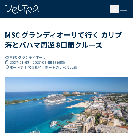
で
menu
search
い
ま
..
MSC グランディオーサで行く カリブ
海とバハマ周遊 8日間クルーズ
directions_boat
MSC グランディオーサ
card_travel
2027-01-02
-
2027-01-09
(
8日間
)
location_on
ポートカナベラル発 - ポートカナベラル着