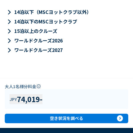
keyboard_arrow_right
14泊以下（MSCヨットクラブ以外）
keyboard_arrow_right
14泊以下のMSCヨットクラブ
keyboard_arrow_right
15泊以上のクルーズ
keyboard_arrow_right
ワールドクルーズ2026
keyboard_arrow_right
ワールドクルーズ2027
大人1名様分料金
info
74,019
-
JPY
expand_circle_right
空き状況を調べる