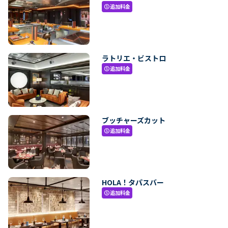
追加料金
paid
ラトリエ・ビストロ
追加料金
paid
ブッチャーズカット
追加料金
paid
HOLA！タパスバー
追加料金
paid