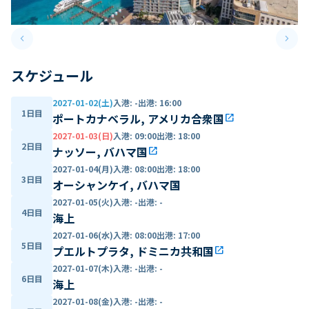
keyboard_arrow_left
keyboard_arrow_right
Previous slide
Next 
スケジュール
2027-01-02(土)
入港
:
-
出港
:
16:00
1日目
ポートカナベラル, アメリカ合衆国
open_in_new
2027-01-03(日)
入港
:
09:00
出港
:
18:00
2日目
ナッソー, バハマ国
open_in_new
2027-01-04(月)
入港
:
08:00
出港
:
18:00
3日目
オーシャンケイ, バハマ国
2027-01-05(火)
入港
:
-
出港
:
-
4日目
海上
2027-01-06(水)
入港
:
08:00
出港
:
17:00
5日目
プエルトプラタ, ドミニカ共和国
open_in_new
2027-01-07(木)
入港
:
-
出港
:
-
6日目
海上
2027-01-08(金)
入港
:
-
出港
:
-