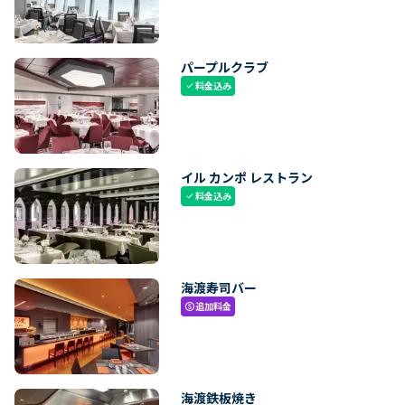
パープルクラブ
料金込み
check
イル カンポ レストラン
料金込み
check
海渡寿司バー
追加料金
paid
海渡鉄板焼き