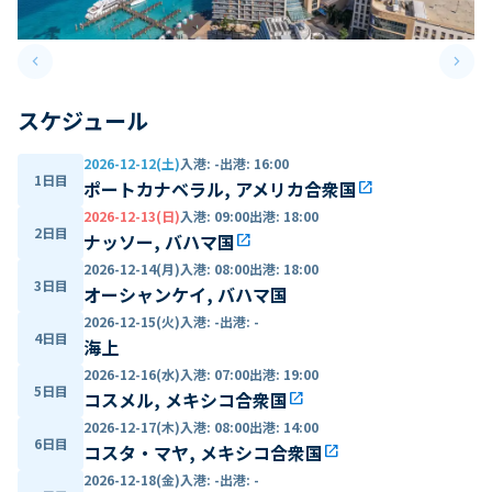
keyboard_arrow_left
keyboard_arrow_right
Previous slide
Next 
スケジュール
2026-12-12(土)
入港
:
-
出港
:
16:00
1日目
ポートカナベラル, アメリカ合衆国
open_in_new
2026-12-13(日)
入港
:
09:00
出港
:
18:00
2日目
ナッソー, バハマ国
open_in_new
2026-12-14(月)
入港
:
08:00
出港
:
18:00
3日目
オーシャンケイ, バハマ国
2026-12-15(火)
入港
:
-
出港
:
-
4日目
海上
2026-12-16(水)
入港
:
07:00
出港
:
19:00
5日目
コスメル, メキシコ合衆国
open_in_new
2026-12-17(木)
入港
:
08:00
出港
:
14:00
6日目
コスタ・マヤ, メキシコ合衆国
open_in_new
2026-12-18(金)
入港
:
-
出港
:
-