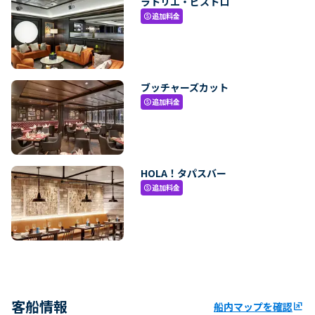
ラトリエ・ビストロ
追加料金
paid
ブッチャーズカット
追加料金
paid
HOLA！タパスバー
追加料金
paid
客船情報
船内マップを確認
ungroup