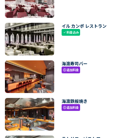
イル カンポ レストラン
料金込み
check
海渡寿司バー
追加料金
paid
海渡鉄板焼き
追加料金
paid