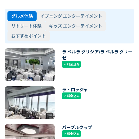
グルメ体験
イブニング エンターテイメント
リトリート体験
キッズ エンターテイメント
おすすめポイント
ラ ペルラ グリジア/ラ ペルラ グリー
ゼ
料金込み
check
ラ・ロッジャ
料金込み
check
パープルクラブ
料金込み
check