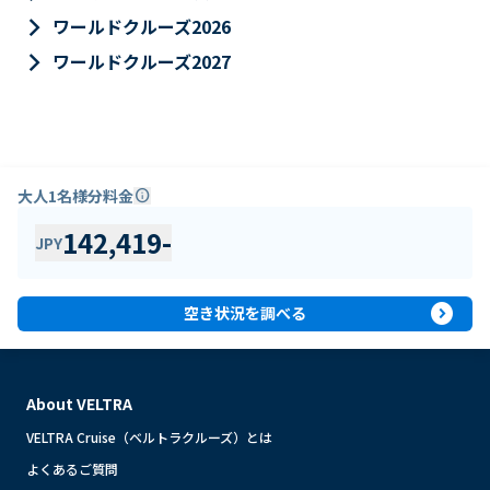
keyboard_arrow_right
ワールドクルーズ2026
keyboard_arrow_right
ワールドクルーズ2027
大人1名様分料金
info
142,419
-
JPY
expand_circle_right
空き状況を調べる
About VELTRA
VELTRA Cruise（ベルトラクルーズ）とは
よくあるご質問