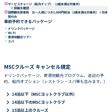
paid
サービスチャージ（船内チップ）（2歳未満は対象外）
keyboard_arrow_right
詳細を確認
paid
国際観光旅客税 お一人様につき3,000円相当（2歳未満は対象外）※日本
発のみ
事前予約できるパッケージ
check
ドリンクパッケージ
check
Wi-Fi
check
寄港地観光ツアー
check
スパ
MSCクルーズ キャンセル規定
ドリンクパッケージ、寄港地観光プログラム、送迎の予
約、船内オプション（レストラン・スパ等も含みます。）
keyboard_arrow_right
14泊以下（MSCヨットクラブ以外）
keyboard_arrow_right
14泊以下のMSCヨットクラブ
keyboard_arrow_right
15泊以上のクルーズ