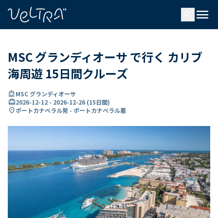
で
menu
search
い
ま
..
MSC グランディオーサ で行く カリブ
海周遊 15日間クルーズ
directions_boat
MSC グランディオーサ
card_travel
2026-12-12
-
2026-12-26
(
15日間
)
location_on
ポートカナベラル発 - ポートカナベラル着