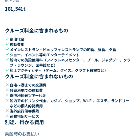
総トン数​
181,541
t
クルーズ料金に含まれるもの
check
宿泊代金
check
移動費用
check
メインレストラン・ビュッフェレストランでの朝食、昼食、夕食
check
ショー、イベント等のエンターテイメント
check
船内での施設使用料（フィットネスセンター、プール、ジャグジー、クラ
ブ・ラウンジ、図書館など）
check
船上アクティビティ（ゲーム、クイズ、クラフト教室など）
クルーズ料金に含まれないもの
close
自宅～港までの交通費
close
各寄港地での移動費
close
寄港地観光ツアー代金
close
船内でのドリンク代金、カジノ、ショップ、Wi-Fi、エステ、ランドリー
などの個人的諸費用
close
海外旅行傷害保険
close
荷物宅配サービス
別途、掛かる費用
乗船時のお支払い