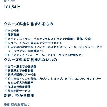
総トン数​
181,541
t
クルーズ料金に含まれるもの
check
宿泊代金
check
移動費用
check
メインレストラン・ビュッフェレストランでの朝食、昼食、夕食
check
ショー、イベント等のエンターテイメント
check
船内での施設使用料（フィットネスセンター、プール、ジャグジー、クラ
ブ・ラウンジ、図書館など）
check
船上アクティビティ（ゲーム、クイズ、クラフト教室など）
クルーズ料金に含まれないもの
close
自宅～港までの交通費
close
各寄港地での移動費
close
寄港地観光ツアー代金
close
船内でのドリンク代金、カジノ、ショップ、Wi-Fi、エステ、ランドリー
などの個人的諸費用
close
海外旅行傷害保険
close
荷物宅配サービス
別途、掛かる費用
乗船時のお支払い