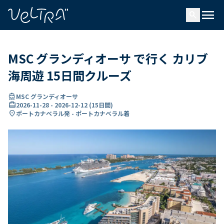
で
menu
search
い
ま
..
MSC グランディオーサ で行く カリブ
海周遊 15日間クルーズ
directions_boat
MSC グランディオーサ
card_travel
2026-11-28
-
2026-12-12
(
15日間
)
location_on
ポートカナベラル発 - ポートカナベラル着