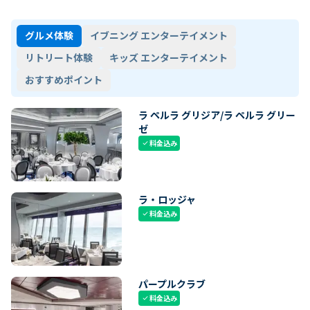
グルメ体験
イブニング エンターテイメント
リトリート体験
キッズ エンターテイメント
おすすめポイント
ラ ペルラ グリジア/ラ ペルラ グリー
ゼ
料金込み
check
ラ・ロッジャ
料金込み
check
パープルクラブ
料金込み
check