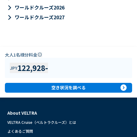
keyboard_arrow_right
ワールドクルーズ2026
keyboard_arrow_right
ワールドクルーズ2027
大人1名様分料金
info
122,928
-
JPY
expand_circle_right
空き状況を調べる
About VELTRA
VELTRA Cruise（ベルトラクルーズ）とは
よくあるご質問