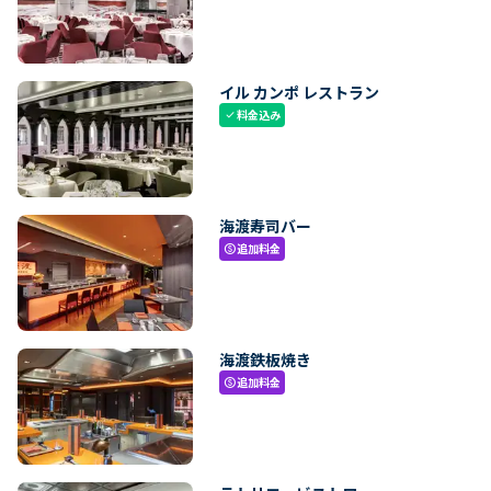
イル カンポ レストラン
料金込み
check
海渡寿司バー
追加料金
paid
海渡鉄板焼き
追加料金
paid