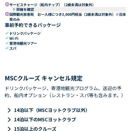
paid
サービスチャージ（船内チップ）（2歳未満は対象外）
keyboard_arrow_right
詳細を確認
paid
国際観光旅客税 お一人様につき3,000円相当（2歳未満は対象外）※日本
発のみ
事前予約できるパッケージ
check
ドリンクパッケージ
check
Wi-Fi
check
寄港地観光ツアー
check
スパ
MSCクルーズ キャンセル規定
ドリンクパッケージ、寄港地観光プログラム、送迎の予
約、船内オプション（レストラン・スパ等も含みます。）
keyboard_arrow_right
14泊以下（MSCヨットクラブ以外）
keyboard_arrow_right
14泊以下のMSCヨットクラブ
keyboard_arrow_right
15泊以上のクルーズ