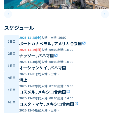
keyboard_arrow_left
keyboard_arrow_right
Previous slide
Next 
スケジュール
2026-11-28(土)
入港
:
-
出港
:
16:00
1日目
ポートカナベラル, アメリカ合衆国
open_in_new
2026-11-29(日)
入港
:
09:00
出港
:
18:00
2日目
ナッソー, バハマ国
open_in_new
2026-11-30(月)
入港
:
08:00
出港
:
18:00
3日目
オーシャンケイ, バハマ国
2026-12-01(火)
入港
:
-
出港
:
-
4日目
海上
2026-12-02(水)
入港
:
07:00
出港
:
19:00
5日目
コスメル, メキシコ合衆国
open_in_new
2026-12-03(木)
入港
:
08:00
出港
:
14:00
6日目
コスタ・マヤ, メキシコ合衆国
open_in_new
2026-12-04(金)
入港
:
-
出港
:
-