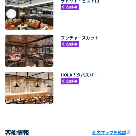
ラトリエ・ビストロ
追加料金
paid
ブッチャーズカット
追加料金
paid
HOLA！タパスバー
追加料金
paid
客船情報
船内マップを確認
ungroup