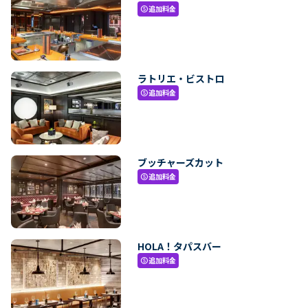
追加料金
paid
ラトリエ・ビストロ
追加料金
paid
ブッチャーズカット
追加料金
paid
HOLA！タパスバー
追加料金
paid