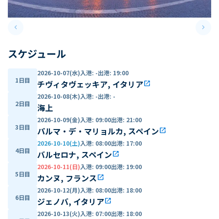
keyboard_arrow_left
keyboard_arrow_right
Previous slide
Next 
スケジュール
2026-10-07(水)
入港
:
-
出港
:
19:00
1日目
チヴィタヴェッキア, イタリア
open_in_new
2026-10-08(木)
入港
:
-
出港
:
-
2日目
海上
2026-10-09(金)
入港
:
09:00
出港
:
21:00
3日目
パルマ・デ・マリョルカ, スペイン
open_in_new
2026-10-10(土)
入港
:
08:00
出港
:
17:00
4日目
バルセロナ, スペイン
open_in_new
2026-10-11(日)
入港
:
09:00
出港
:
19:00
5日目
カンヌ, フランス
open_in_new
2026-10-12(月)
入港
:
08:00
出港
:
18:00
6日目
ジェノバ, イタリア
open_in_new
2026-10-13(火)
入港
:
07:00
出港
:
18:00