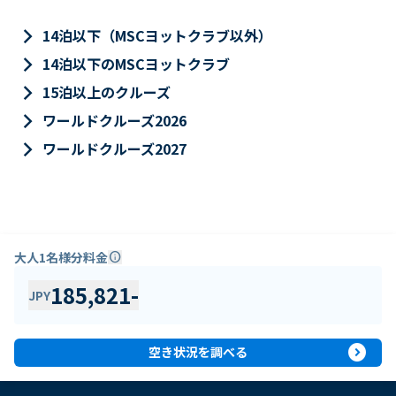
keyboard_arrow_right
14泊以下（MSCヨットクラブ以外）
keyboard_arrow_right
14泊以下のMSCヨットクラブ
keyboard_arrow_right
15泊以上のクルーズ
keyboard_arrow_right
ワールドクルーズ2026
keyboard_arrow_right
ワールドクルーズ2027
大人1名様分料金
info
185,821
-
JPY
expand_circle_right
空き状況を調べる