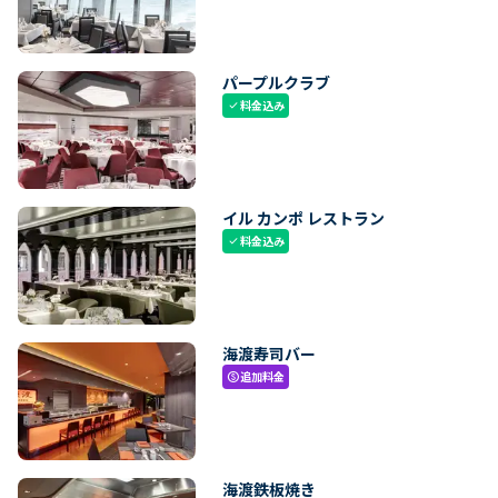
パープルクラブ
料金込み
check
イル カンポ レストラン
料金込み
check
海渡寿司バー
追加料金
paid
海渡鉄板焼き