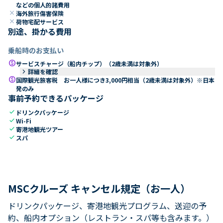
などの個人的諸費用
close
海外旅行傷害保険
close
荷物宅配サービス
別途、掛かる費用
乗船時のお支払い
paid
サービスチャージ（船内チップ）（2歳未満は対象外）
keyboard_arrow_right
詳細を確認
paid
国際観光旅客税 お一人様につき3,000円相当（2歳未満は対象外）※日本
発のみ
事前予約できるパッケージ
check
ドリンクパッケージ
check
Wi-Fi
check
寄港地観光ツアー
check
スパ
MSCクルーズ キャンセル規定（お一人）
ドリンクパッケージ、寄港地観光プログラム、送迎の予
約、船内オプション（レストラン・スパ等も含みます。）