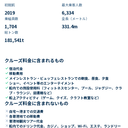
初就航
最大乗客人数
2019
6,334
乗組員数​
全長（メートル）
1,704
331.4
m
総トン数​
181,541
t
クルーズ料金に含まれるもの
check
宿泊代金
check
移動費用
check
メインレストラン・ビュッフェレストランでの朝食、昼食、夕食
check
ショー、イベント等のエンターテイメント
check
船内での施設使用料（フィットネスセンター、プール、ジャグジー、クラ
ブ・ラウンジ、図書館など）
check
船上アクティビティ（ゲーム、クイズ、クラフト教室など）
クルーズ料金に含まれないもの
close
自宅～港までの交通費
close
各寄港地での移動費
close
寄港地観光ツアー代金
close
船内でのドリンク代金、カジノ、ショップ、Wi-Fi、エステ、ランドリー