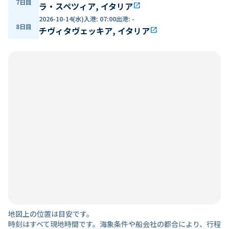
7日目
ラ・スペツィア, イタリア
open_in_new
2026-10-14(水)
入港
:
07:00
出港
:
-
8日目
チヴィタヴェッキア, イタリア
open_in_new
地図上の位置は目安です。
時刻はすべて現地時間です。海象条件や船会社の都合により、行程