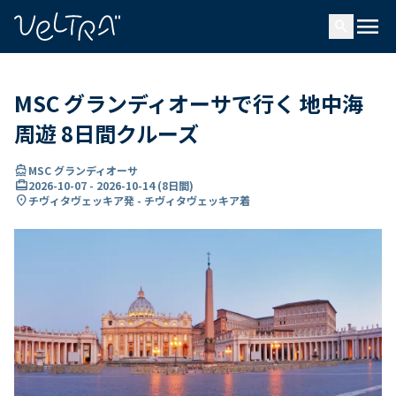
で
menu
search
い
ま
..
MSC グランディオーサで行く 地中海
周遊 8日間クルーズ
directions_boat
MSC グランディオーサ
card_travel
2026-10-07
-
2026-10-14
(
8日間
)
location_on
チヴィタヴェッキア発 - チヴィタヴェッキア着