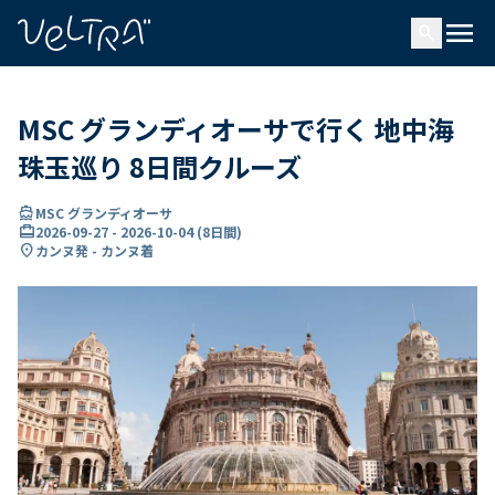
で
menu
search
い
ま
..
MSC グランディオーサで行く 地中海
珠玉巡り 8日間クルーズ
directions_boat
MSC グランディオーサ
card_travel
2026-09-27
-
2026-10-04
(
8日間
)
location_on
カンヌ発 - カンヌ着