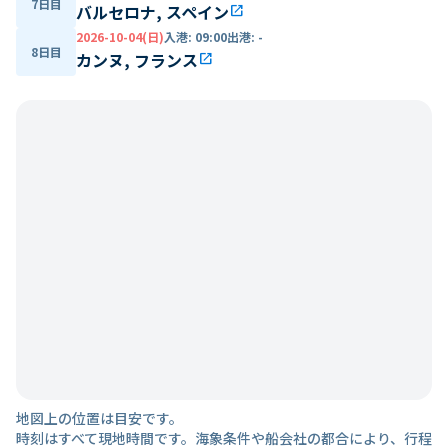
7日目
バルセロナ, スペイン
open_in_new
2026-10-04(日)
入港
:
09:00
出港
:
-
8日目
カンヌ, フランス
open_in_new
地図上の位置は目安です。
時刻はすべて現地時間です。海象条件や船会社の都合により、行程