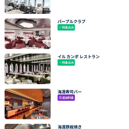
パープルクラブ
料金込み
check
イル カンポ レストラン
料金込み
check
海渡寿司バー
追加料金
paid
海渡鉄板焼き