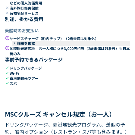
などの個人的諸費用
close
海外旅行傷害保険
close
荷物宅配サービス
別途、掛かる費用
乗船時のお支払い
paid
サービスチャージ（船内チップ）（2歳未満は対象外）
keyboard_arrow_right
詳細を確認
paid
国際観光旅客税 お一人様につき3,000円相当（2歳未満は対象外）※日本
発のみ
事前予約できるパッケージ
check
ドリンクパッケージ
check
Wi-Fi
check
寄港地観光ツアー
check
スパ
MSCクルーズ キャンセル規定（お一人）
ドリンクパッケージ、寄港地観光プログラム、送迎の予
約、船内オプション（レストラン・スパ等も含みます。）