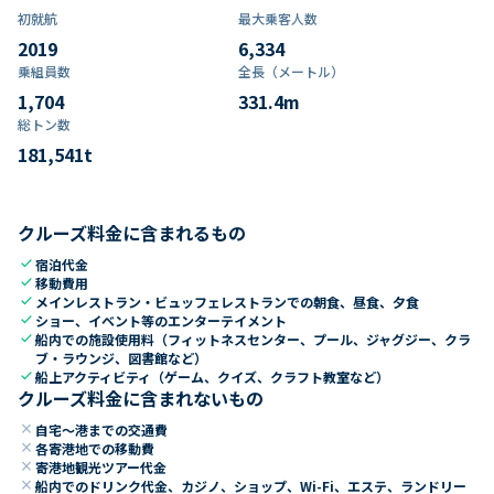
初就航
最大乗客人数
2019
6,334
乗組員数​
全長（メートル）
1,704
331.4
m
総トン数​
181,541
t
クルーズ料金に含まれるもの
check
宿泊代金
check
移動費用
check
メインレストラン・ビュッフェレストランでの朝食、昼食、夕食
check
ショー、イベント等のエンターテイメント
check
船内での施設使用料（フィットネスセンター、プール、ジャグジー、クラ
ブ・ラウンジ、図書館など）
check
船上アクティビティ（ゲーム、クイズ、クラフト教室など）
クルーズ料金に含まれないもの
close
自宅～港までの交通費
close
各寄港地での移動費
close
寄港地観光ツアー代金
close
船内でのドリンク代金、カジノ、ショップ、Wi-Fi、エステ、ランドリー