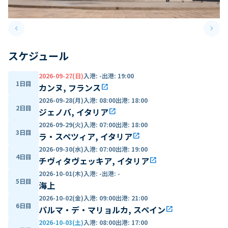
keyboard_arrow_left
keyboard_arrow_right
Previous slide
Next 
スケジュール
2026-09-27(日)
入港
:
-
出港
:
19:00
1日目
カンヌ, フランス
open_in_new
2026-09-28(月)
入港
:
08:00
出港
:
18:00
2日目
ジェノバ, イタリア
open_in_new
2026-09-29(火)
入港
:
07:00
出港
:
18:00
3日目
ラ・スペツィア, イタリア
open_in_new
2026-09-30(水)
入港
:
07:00
出港
:
19:00
4日目
チヴィタヴェッキア, イタリア
open_in_new
2026-10-01(木)
入港
:
-
出港
:
-
5日目
海上
2026-10-02(金)
入港
:
09:00
出港
:
21:00
6日目
パルマ・デ・マリョルカ, スペイン
open_in_new
2026-10-03(土)
入港
:
08:00
出港
:
17:00