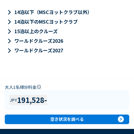
keyboard_arrow_right
14泊以下（MSCヨットクラブ以外）
keyboard_arrow_right
14泊以下のMSCヨットクラブ
keyboard_arrow_right
15泊以上のクルーズ
keyboard_arrow_right
ワールドクルーズ2026
keyboard_arrow_right
ワールドクルーズ2027
大人1名様分料金
info
191,528
-
JPY
expand_circle_right
空き状況を調べる