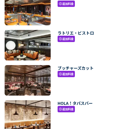
追加料金
paid
ラトリエ・ビストロ
追加料金
paid
ブッチャーズカット
追加料金
paid
HOLA！タパスバー
追加料金
paid