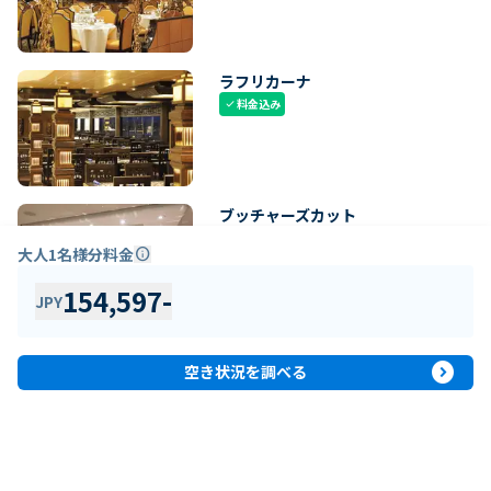
ラフリカーナ
料金込み
check
ブッチャーズカット
追加料金
paid
大人1名様分料金
info
154,597
-
JPY
expand_circle_right
空き状況を調べる
客船情報
船内マップを確認
ungroup
MSC ファンタジア