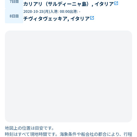
7日目
カリアリ（サルディーニャ島）, イタリア
open_in_new
2028-10-23(月)
入港
:
08:00
出港
:
-
8日目
チヴィタヴェッキア, イタリア
open_in_new
地図上の位置は目安です。
時刻はすべて現地時間です。海象条件や船会社の都合により、行程