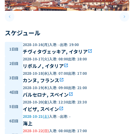
keyboard_arrow_left
keyboard_arrow_right
Previous slide
Next 
スケジュール
2028-10-16(月)
入港
:
-
出港
:
19:00
1日目
チヴィタヴェッキア, イタリア
open_in_new
2028-10-17(火)
入港
:
08:00
出港
:
18:00
2日目
リボルノ, イタリア
open_in_new
2028-10-18(水)
入港
:
07:00
出港
:
17:00
3日目
カンヌ, フランス
open_in_new
2028-10-19(木)
入港
:
09:00
出港
:
21:00
4日目
バルセロナ, スペイン
open_in_new
2028-10-20(金)
入港
:
12:30
出港
:
23:30
5日目
イビザ, スペイン
open_in_new
2028-10-21(土)
入港
:
-
出港
:
-
6日目
海上
2028-10-22(日)
入港
:
08:00
出港
:
17:00