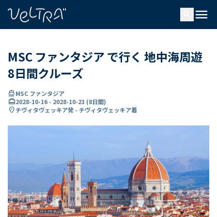
で
menu
search
い
ま
..
MSC ファンタジア で行く 地中海周遊
8日間クルーズ
directions_boat
MSC ファンタジア
card_travel
2028-10-16
-
2028-10-23
(
8日間
)
location_on
チヴィタヴェッキア発 - チヴィタヴェッキア着