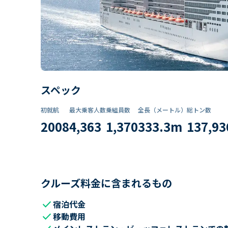
スペック
初就航
最大乗客人数
乗組員数​
全長（メートル）
総トン数​
2008
4,363
1,370
333.3
m
137,93
クルーズ料金に含まれるもの
check
宿泊代金
check
移動費用