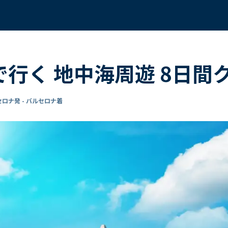
 で行く 地中海周遊 8日間
ロナ発 - バルセロナ着