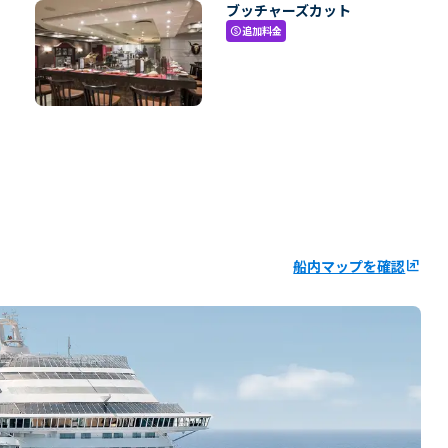
ブッチャーズカット
追加料金
paid
船内マップを確認
ungroup