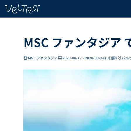
で
い
ま
..
MSC ファンタジア
directions_boat
card_travel
location_on
MSC ファンタジア
2028-08-17
-
2028-08-24
(
8日間
)
バルセ