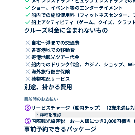
check
メインレストラン・ビュッフェレストランでの
check
ショー、イベント等のエンターテイメント
check
船内での施設使用料（フィットネスセンター、
check
船上アクティビティ（ゲーム、クイズ、クラフ
クルーズ料金に含まれないもの
close
自宅～港までの交通費
close
各寄港地での移動費
close
寄港地観光ツアー代金
close
船内でのドリンク代金、カジノ、ショップ、Wi
close
海外旅行傷害保険
close
荷物宅配サービス
別途、掛かる費用
乗船時のお支払い
paid
サービスチャージ（船内チップ）（2歳未満は
keyboard_arrow_right
詳細を確認
paid
国際観光旅客税 お一人様につき3,000円相当
事前予約できるパッケージ