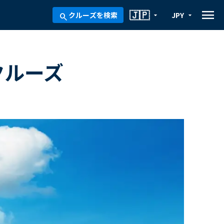
menu
🇯🇵
クルーズを検索
JPY
arrow_drop_down
arrow_drop_down
search
クルーズ