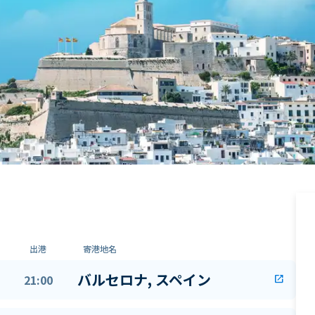
出港
寄港地名
バルセロナ, スペイン
21:00
open_in_new