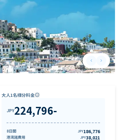
keyboard_arrow_left
keyboard_arrow_right
Previous slide
Next slide
大人1名様分料金
info
224,796
-
JPY
8日間
186,776
JPY
港湾諸費用
38,021
JPY