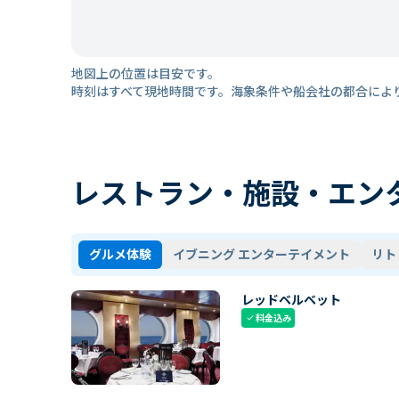
地図上の位置は目安です。
時刻はすべて現地時間です。海象条件や船会社の都合によ
レストラン・施設・エン
グルメ体験
イブニング エンターテイメント
リト
レッドベルベット
料金込み
check