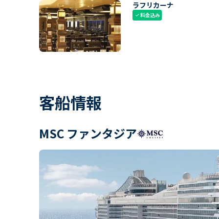
ラフリカーナ
料金込み
check
客船情報
MSC ファンタジア