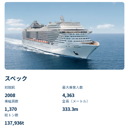
スペック
初就航
最大乗客人数
2008
4,363
乗組員数​
全長（メートル）
1,370
333.3
m
総トン数​
137,936
t