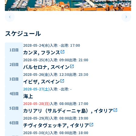
keyboard_arrow_left
keyboard_arrow_right
Previous slide
Next 
スケジュール
2028-05-24(水)
入港
:
-
出港
:
17:00
1日目
カンヌ, フランス
open_in_new
2028-05-25(木)
入港
:
09:00
出港
:
21:00
2日目
バルセロナ, スペイン
open_in_new
2028-05-26(金)
入港
:
12:30
出港
:
23:30
3日目
イビザ, スペイン
open_in_new
2028-05-27(土)
入港
:
-
出港
:
-
4日目
海上
2028-05-28(日)
入港
:
08:00
出港
:
17:00
5日目
カリアリ（サルディーニャ島）, イタリア
open_in_new
2028-05-29(月)
入港
:
08:00
出港
:
19:00
6日目
チヴィタヴェッキア, イタリア
open_in_new
2028-05-30(火)
入港
:
08:00
出港
:
18:00