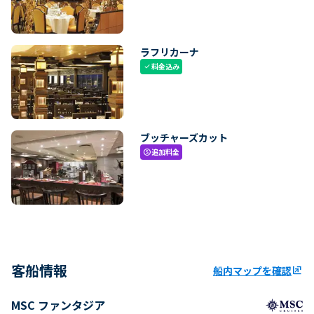
ラフリカーナ
料金込み
check
ブッチャーズカット
追加料金
paid
客船情報
船内マップを確認
ungroup
MSC ファンタジア