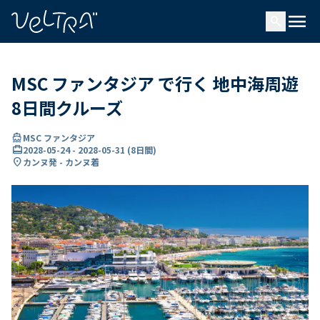
で
menu
search
い
ま
..
MSC ファンタジア で行く 地中海周遊
8日間クルーズ
directions_boat
MSC ファンタジア
card_travel
2028-05-24
-
2028-05-31
(
8日間
)
location_on
カンヌ発 - カンヌ着