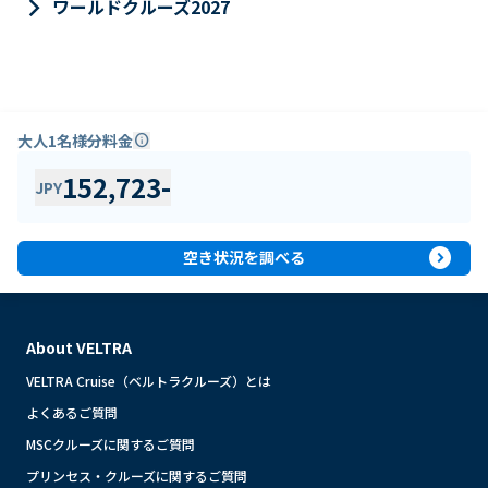
keyboard_arrow_right
ワールドクルーズ2027
大人1名様分料金
info
152,723
-
JPY
expand_circle_right
空き状況を調べる
About VELTRA
VELTRA Cruise（ベルトラクルーズ）とは
よくあるご質問
MSCクルーズに関するご質問
プリンセス・クルーズに関するご質問