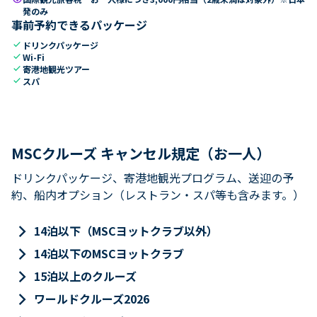
発のみ
事前予約できるパッケージ
check
ドリンクパッケージ
check
Wi-Fi
check
寄港地観光ツアー
check
スパ
MSCクルーズ キャンセル規定（お一人）
ドリンクパッケージ、寄港地観光プログラム、送迎の予
約、船内オプション（レストラン・スパ等も含みます。）
keyboard_arrow_right
14泊以下（MSCヨットクラブ以外）
keyboard_arrow_right
14泊以下のMSCヨットクラブ
keyboard_arrow_right
15泊以上のクルーズ
keyboard_arrow_right
ワールドクルーズ2026