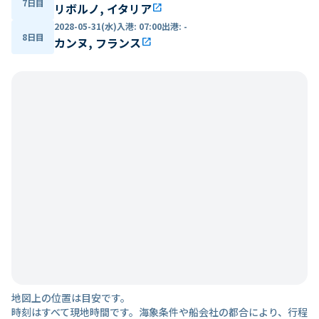
7日目
リボルノ, イタリア
open_in_new
2028-05-31(水)
入港
:
07:00
出港
:
-
8日目
カンヌ, フランス
open_in_new
地図上の位置は目安です。
時刻はすべて現地時間です。海象条件や船会社の都合により、行程