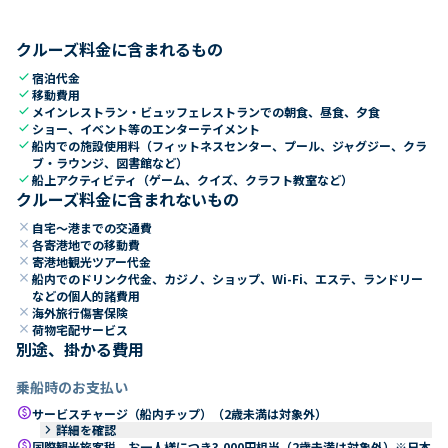
クルーズ料金に含まれるもの
check
宿泊代金
check
移動費用
check
メインレストラン・ビュッフェレストランでの朝食、昼食、夕食
check
ショー、イベント等のエンターテイメント
check
船内での施設使用料（フィットネスセンター、プール、ジャグジー、クラ
ブ・ラウンジ、図書館など）
check
船上アクティビティ（ゲーム、クイズ、クラフト教室など）
クルーズ料金に含まれないもの
close
自宅～港までの交通費
close
各寄港地での移動費
close
寄港地観光ツアー代金
close
船内でのドリンク代金、カジノ、ショップ、Wi-Fi、エステ、ランドリー
などの個人的諸費用
close
海外旅行傷害保険
close
荷物宅配サービス
別途、掛かる費用
乗船時のお支払い
paid
サービスチャージ（船内チップ）（2歳未満は対象外）
keyboard_arrow_right
詳細を確認
paid
国際観光旅客税 お一人様につき3,000円相当（2歳未満は対象外）※日本