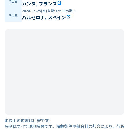
7日目
カンヌ, フランス
open_in_new
2028-05-25(木)
入港
:
09:00
出港
:
-
8日目
バルセロナ, スペイン
open_in_new
地図上の位置は目安です。
時刻はすべて現地時間です。海象条件や船会社の都合により、行程