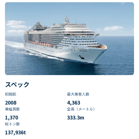
スペック
初就航
最大乗客人数
2008
4,363
乗組員数​
全長（メートル）
1,370
333.3
m
総トン数​
137,936
t