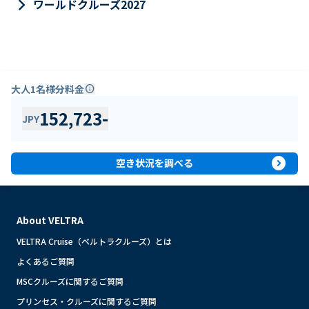
keyboard_arrow_right
ワールドクルーズ2027
大人1名様分料金
info
152,723
-
JPY
expand_circle_right
空き状況を調べる
About VELTRA
VELTRA Cruise（ベルトラクルーズ）とは
よくあるご質問
MSCクルーズに関するご質問
プリンセス・クルーズに関するご質問