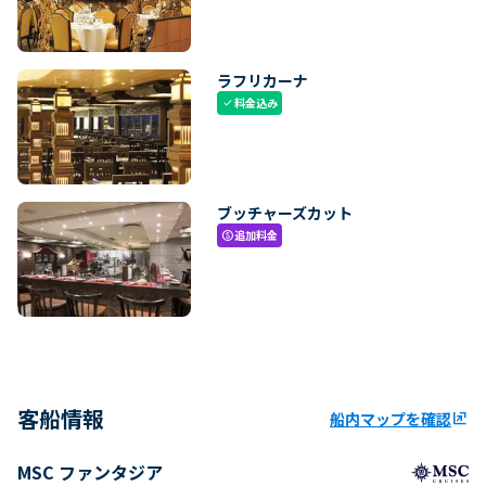
ラフリカーナ
料金込み
check
ブッチャーズカット
追加料金
paid
客船情報
船内マップを確認
ungroup
MSC ファンタジア