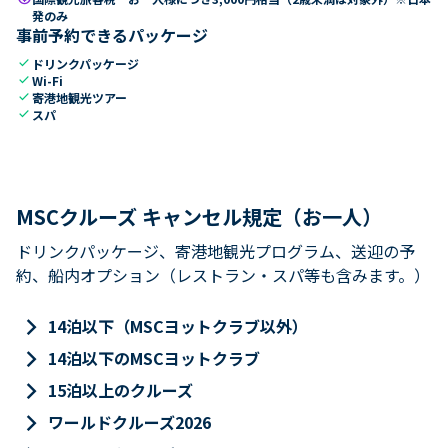
発のみ
事前予約できるパッケージ
check
ドリンクパッケージ
check
Wi-Fi
check
寄港地観光ツアー
check
スパ
MSCクルーズ キャンセル規定（お一人）
ドリンクパッケージ、寄港地観光プログラム、送迎の予
約、船内オプション（レストラン・スパ等も含みます。）
keyboard_arrow_right
14泊以下（MSCヨットクラブ以外）
keyboard_arrow_right
14泊以下のMSCヨットクラブ
keyboard_arrow_right
15泊以上のクルーズ
keyboard_arrow_right
ワールドクルーズ2026