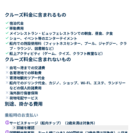
クルーズ料金に含まれるもの
check
宿泊代金
check
移動費用
check
メインレストラン・ビュッフェレストランでの朝食、昼食、夕食
check
ショー、イベント等のエンターテイメント
check
船内での施設使用料（フィットネスセンター、プール、ジャグジー、クラ
ブ・ラウンジ、図書館など）
check
船上アクティビティ（ゲーム、クイズ、クラフト教室など）
クルーズ料金に含まれないもの
close
自宅～港までの交通費
close
各寄港地での移動費
close
寄港地観光ツアー代金
close
船内でのドリンク代金、カジノ、ショップ、Wi-Fi、エステ、ランドリー
などの個人的諸費用
close
海外旅行傷害保険
close
荷物宅配サービス
別途、掛かる費用
乗船時のお支払い
paid
サービスチャージ（船内チップ）（2歳未満は対象外）
keyboard_arrow_right
詳細を確認
paid
国際観光旅客税 お一人様につき3,000円相当（2歳未満は対象外）※日本