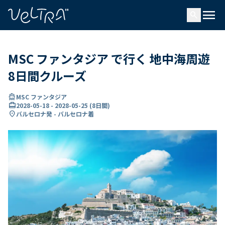
で
menu
search
い
ま
..
MSC ファンタジア で行く 地中海周遊
8日間クルーズ
directions_boat
MSC ファンタジア
card_travel
2028-05-18
-
2028-05-25
(
8日間
)
location_on
バルセロナ発 - バルセロナ着