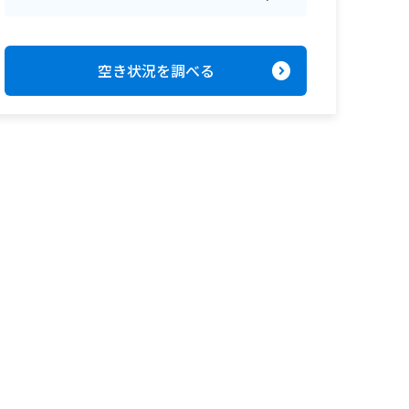
expand_circle_right
空き状況を調べる