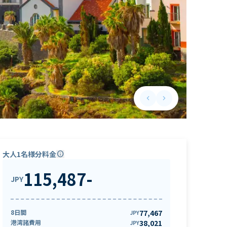
keyboard_arrow_left
keyboard_arrow_right
Previous slide
Next slide
大人1名様分料金
info
115,487
-
JPY
8日間
77,467
JPY
港湾諸費用
38,021
JPY