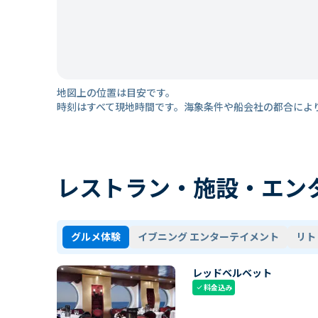
地図上の位置は目安です。
時刻はすべて現地時間です。海象条件や船会社の都合によ
レストラン・施設・エン
グルメ体験
イブニング エンターテイメント
リト
レッドベルベット
料金込み
check