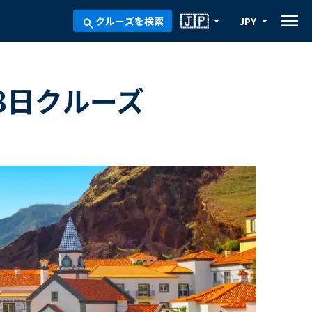
menu
🇯🇵
クルーズを検索
JPY
arrow_drop_down
arrow_drop_down
search
 8日クルーズ