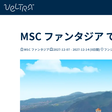
で
い
ま
..
MSC ファンタジア
directions_boat
card_travel
location_on
MSC ファンタジア
2027-12-07
-
2027-12-14
(
8日間
)
フン