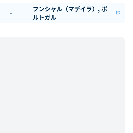
フンシャル（マデイラ）, ポ
-
open_in_new
ルトガル