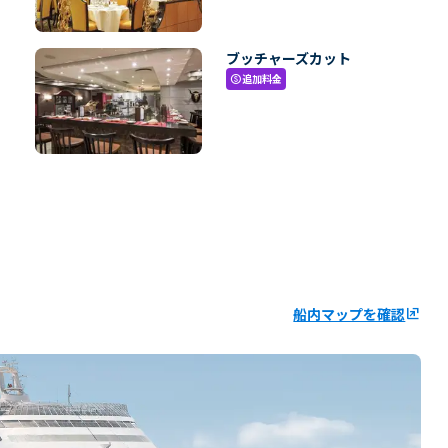
ブッチャーズカット
追加料金
paid
船内マップを確認
ungroup