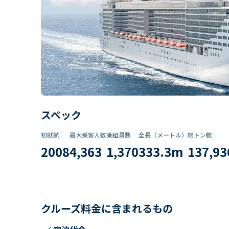
スペック
初就航
最大乗客人数
乗組員数​
全長（メートル）
総トン数​
2008
4,363
1,370
333.3
m
137,93
クルーズ料金に含まれるもの