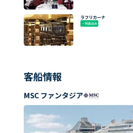
ラフリカーナ
料金込み
check
客船情報
MSC ファンタジア