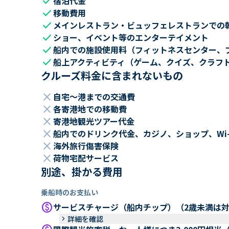
check
宿泊代金
check
移動費用
check
メインレストラン・ビュッフェレストランでの
check
ショー、イベント等のエンターテイメント
check
船内での施設使用料（フィットネスセンター、
check
船上アクティビティ（ゲーム、クイズ、クラフ
クルーズ料金に含まれないもの
close
自宅～港までの交通費
close
各寄港地での移動費
close
寄港地観光ツアー代金
close
船内でのドリンク代金、カジノ、ショップ、Wi
close
海外旅行傷害保険
close
荷物宅配サービス
別途、掛かる費用
乗船時のお支払い
paid
サービスチャージ（船内チップ）（2歳未満は
keyboard_arrow_right
詳細を確認