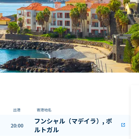
出港
寄港地名
フンシャル（マデイラ）, ポ
20:00
open_in_new
ルトガル