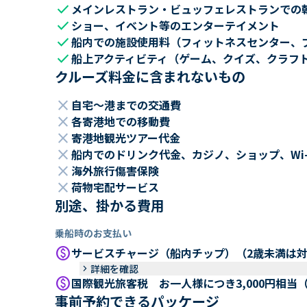
check
メインレストラン・ビュッフェレストランでの
check
ショー、イベント等のエンターテイメント
check
船内での施設使用料（フィットネスセンター、
check
船上アクティビティ（ゲーム、クイズ、クラフ
クルーズ料金に含まれないもの
close
自宅～港までの交通費
close
各寄港地での移動費
close
寄港地観光ツアー代金
close
船内でのドリンク代金、カジノ、ショップ、Wi
close
海外旅行傷害保険
close
荷物宅配サービス
別途、掛かる費用
乗船時のお支払い
paid
サービスチャージ（船内チップ）（2歳未満は
keyboard_arrow_right
詳細を確認
paid
国際観光旅客税 お一人様につき3,000円相当
事前予約できるパッケージ