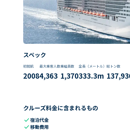
スペック
初就航
最大乗客人数
乗組員数​
全長（メートル）
総トン数​
2008
4,363
1,370
333.3
m
137,93
クルーズ料金に含まれるもの
check
宿泊代金
check
移動費用