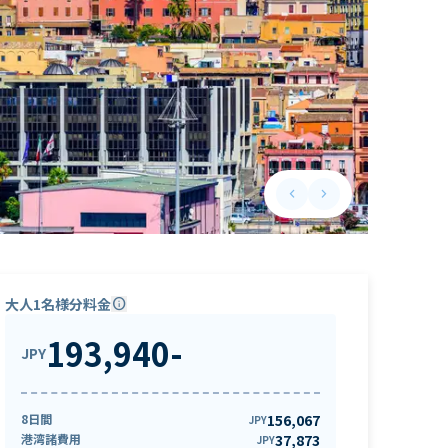
keyboard_arrow_left
keyboard_arrow_right
Previous slide
Next slide
大人1名様分料金
info
193,940
-
JPY
8日間
156,067
JPY
港湾諸費用
37,873
JPY