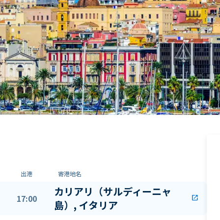
出港
寄港地名
カリアリ（サルディーニャ
17:00
open_in_new
島）, イタリア