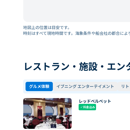
地図上の位置は目安です。
時刻はすべて現地時間です。海象条件や船会社の都合によ
レストラン・施設・エン
グルメ体験
イブニング エンターテイメント
リト
レッドベルベット
料金込み
check