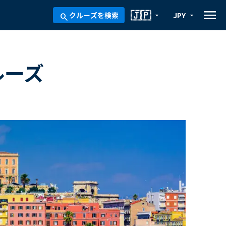
menu
🇯🇵
クルーズを検索
JPY
arrow_drop_down
arrow_drop_down
search
ルーズ