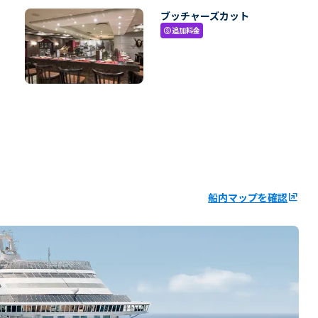
ブッチャーズカット
追加料金
paid
船内マップを確認
ungroup