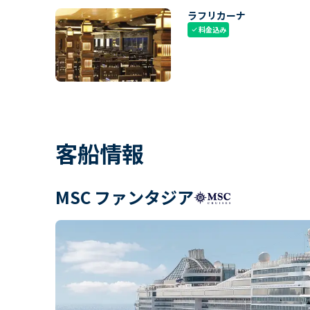
ラフリカーナ
料金込み
check
客船情報
MSC ファンタジア