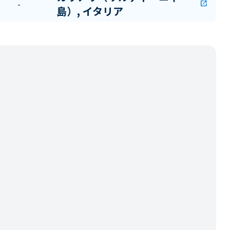
-
open_in_new
島）, イタリア