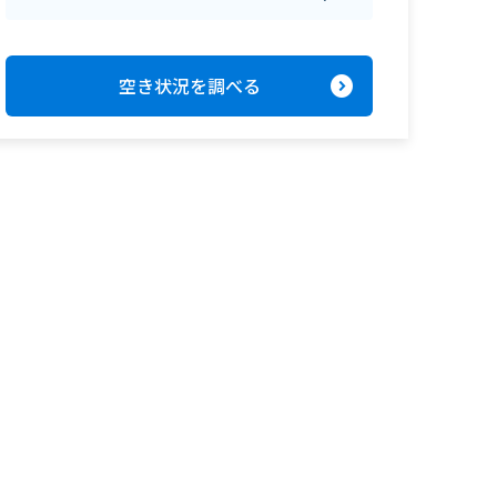
expand_circle_right
空き状況を調べる