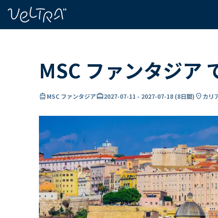
で
い
ま
..
MSC ファンタジア 
directions_boat
card_travel
location_on
MSC ファンタジア
2027-07-11
-
2027-07-18
(
8日間
)
カリ