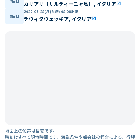
7日目
カリアリ（サルディーニャ島）, イタリア
open_in_new
2027-06-28(月)
入港
:
08:00
出港
:
-
8日目
チヴィタヴェッキア, イタリア
open_in_new
地図上の位置は目安です。
時刻はすべて現地時間です。海象条件や船会社の都合により、行程