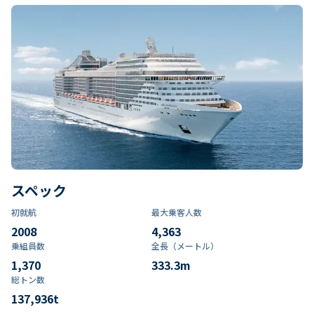
スペック
初就航
最大乗客人数
2008
4,363
乗組員数​
全長（メートル）
1,370
333.3
m
総トン数​
137,936
t