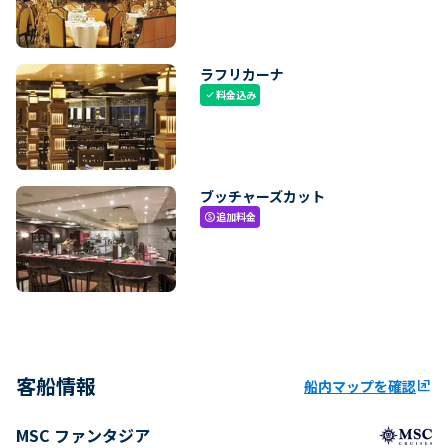
ラフリカーナ
料金込み
check
ブッチャーズカット
追加料金
paid
客船情報
船内マップを確認
ungroup
MSC ファンタジア