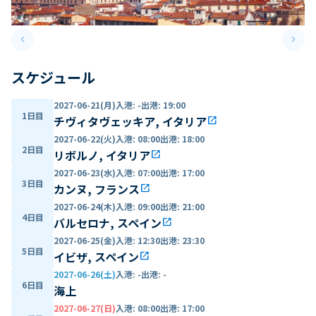
keyboard_arrow_left
keyboard_arrow_right
Previous slide
Next 
スケジュール
2027-06-21(月)
入港
:
-
出港
:
19:00
1日目
チヴィタヴェッキア, イタリア
open_in_new
2027-06-22(火)
入港
:
08:00
出港
:
18:00
2日目
リボルノ, イタリア
open_in_new
2027-06-23(水)
入港
:
07:00
出港
:
17:00
3日目
カンヌ, フランス
open_in_new
2027-06-24(木)
入港
:
09:00
出港
:
21:00
4日目
バルセロナ, スペイン
open_in_new
2027-06-25(金)
入港
:
12:30
出港
:
23:30
5日目
イビザ, スペイン
open_in_new
2027-06-26(土)
入港
:
-
出港
:
-
6日目
海上
2027-06-27(日)
入港
:
08:00
出港
:
17:00