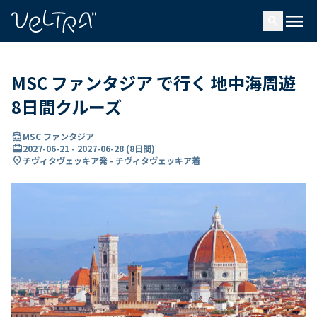
で
menu
search
い
ま
..
MSC ファンタジア で行く 地中海周遊
8日間クルーズ
directions_boat
MSC ファンタジア
card_travel
2027-06-21
-
2027-06-28
(
8日間
)
location_on
チヴィタヴェッキア発 - チヴィタヴェッキア着