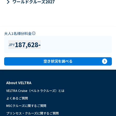
keyboard_arrow_right
ワールドクルーズ2027
大人1名様分料金
info
187,628
-
JPY
expand_circle_right
空き状況を調べる
About VELTRA
VELTRA Cruise（ベルトラクルーズ）とは
よくあるご質問
MSCクルーズに関するご質問
プリンセス・クルーズに関するご質問