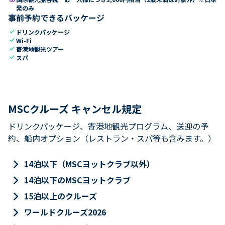
発のみ
事前予約できるパッケージ
check
ドリンクパッケージ
check
Wi-Fi
check
寄港地観光ツアー
check
スパ
MSCクルーズ キャンセル規定
ドリンクパッケージ、寄港地観光プログラム、送迎の予
約、船内オプション（レストラン・スパ等も含みます。）
keyboard_arrow_right
14泊以下（MSCヨットクラブ以外）
keyboard_arrow_right
14泊以下のMSCヨットクラブ
keyboard_arrow_right
15泊以上のクルーズ
keyboard_arrow_right
ワールドクルーズ2026