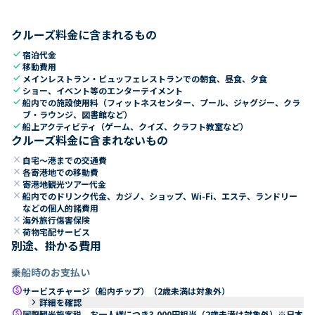
クルーズ料金に含まれるもの
check
宿泊代金
check
移動費用
check
メインレストラン・ビュッフェレストランでの朝食、昼食、夕食
check
ショー、イベント等のエンターテイメント
check
船内での施設使用料（フィットネスセンター、プール、ジャグジー、クラ
ブ・ラウンジ、図書館など）
check
船上アクティビティ（ゲーム、クイズ、クラフト教室など）
クルーズ料金に含まれないもの
close
自宅～港までの交通費
close
各寄港地での移動費
close
寄港地観光ツアー代金
close
船内でのドリンク代金、カジノ、ショップ、Wi-Fi、エステ、ランドリー
などの個人的諸費用
close
海外旅行傷害保険
close
荷物宅配サービス
別途、掛かる費用
乗船時のお支払い
paid
サービスチャージ（船内チップ）（2歳未満は対象外）
keyboard_arrow_right
詳細を確認
paid
国際観光旅客税 お一人様につき3,000円相当（2歳未満は対象外）※日本