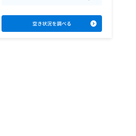
expand_circle_right
空き状況を調べる