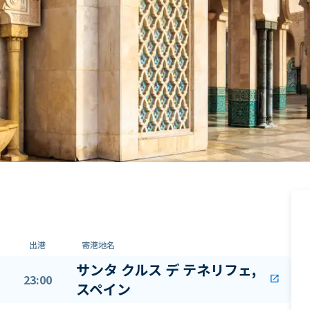
出港
寄港地名
サンタ クルス デ テネリフェ,
23:00
open_in_new
スペイン