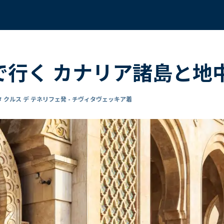
 で行く カナリア諸島と地
 クルス デ テネリフェ発 - チヴィタヴェッキア着