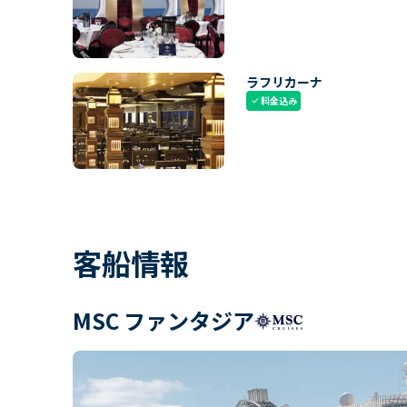
ラフリカーナ
料金込み
check
客船情報
MSC ファンタジア