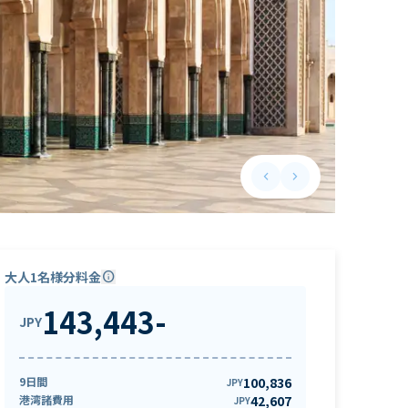
keyboard_arrow_left
keyboard_arrow_right
Previous slide
Next slide
大人1名様分料金
info
143,443
-
JPY
9日間
100,836
JPY
港湾諸費用
42,607
JPY