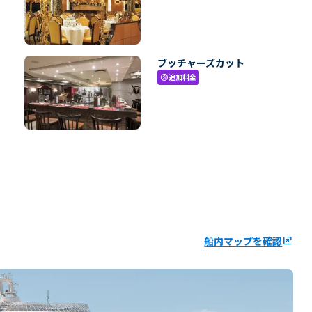
ブッチャーズカット
追加料金
paid
船内マップを確認
ungroup