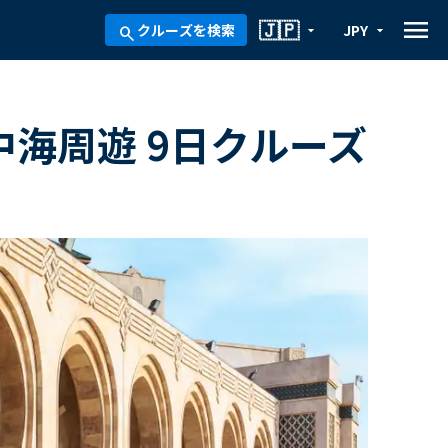
menu
🇯🇵
クルーズを検索
JPY
arrow_drop_down
arrow_drop_down
search
中海周遊 9日クルーズ