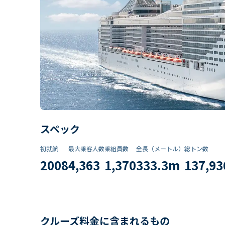
スペック
初就航
最大乗客人数
乗組員数​
全長（メートル）
総トン数​
2008
4,363
1,370
333.3
m
137,93
クルーズ料金に含まれるもの