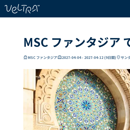
で
い
ま
..
MSC ファンタジア
directions_boat
card_travel
location_on
MSC ファンタジア
2027-04-04
-
2027-04-12
(
9日間
)
サンタ