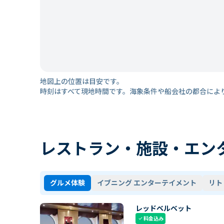
地図上の位置は目安です。
時刻はすべて現地時間です。海象条件や船会社の都合によ
レストラン・施設・エン
グルメ体験
イブニング エンターテイメント
リト
レッドベルベット
料金込み
check