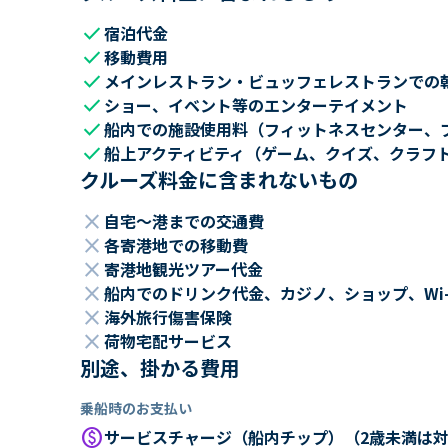
check
宿泊代金
check
移動費用
check
メインレストラン・ビュッフェレストランでの
check
ショー、イベント等のエンターテイメント
check
船内での施設使用料（フィットネスセンター、
check
船上アクティビティ（ゲーム、クイズ、クラフ
クルーズ料金に含まれないもの
close
自宅～港までの交通費
close
各寄港地での移動費
close
寄港地観光ツアー代金
close
船内でのドリンク代金、カジノ、ショップ、Wi
close
海外旅行傷害保険
close
荷物宅配サービス
別途、掛かる費用
乗船時のお支払い
paid
サービスチャージ（船内チップ）（2歳未満は