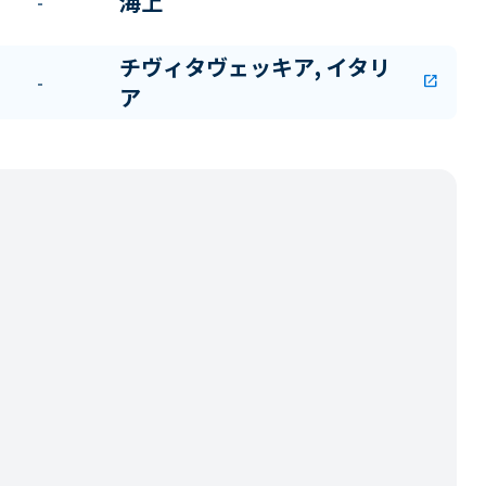
海上
-
チヴィタヴェッキア, イタリ
-
open_in_new
ア