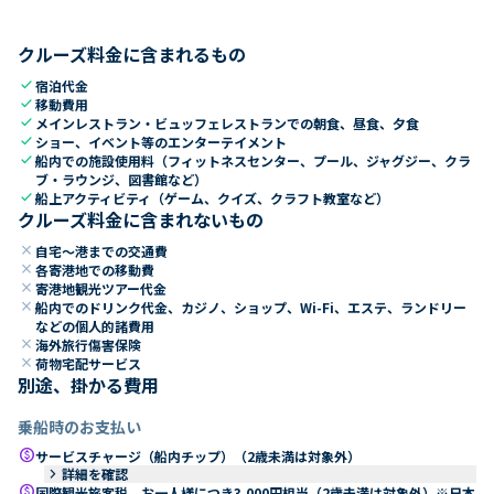
クルーズ料金に含まれるもの
check
宿泊代金
check
移動費用
check
メインレストラン・ビュッフェレストランでの朝食、昼食、夕食
check
ショー、イベント等のエンターテイメント
check
船内での施設使用料（フィットネスセンター、プール、ジャグジー、クラ
ブ・ラウンジ、図書館など）
check
船上アクティビティ（ゲーム、クイズ、クラフト教室など）
クルーズ料金に含まれないもの
close
自宅～港までの交通費
close
各寄港地での移動費
close
寄港地観光ツアー代金
close
船内でのドリンク代金、カジノ、ショップ、Wi-Fi、エステ、ランドリー
などの個人的諸費用
close
海外旅行傷害保険
close
荷物宅配サービス
別途、掛かる費用
乗船時のお支払い
paid
サービスチャージ（船内チップ）（2歳未満は対象外）
keyboard_arrow_right
詳細を確認
paid
国際観光旅客税 お一人様につき3,000円相当（2歳未満は対象外）※日本