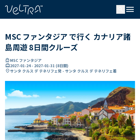
で
menu
search
い
ま
..
MSC ファンタジア で行く カナリア諸
島周遊 8日間クルーズ
directions_boat
MSC ファンタジア
card_travel
2027-01-24
-
2027-01-31
(
8日間
)
location_on
サンタ クルス デ テネリフェ発 - サンタ クルス デ テネリフェ着