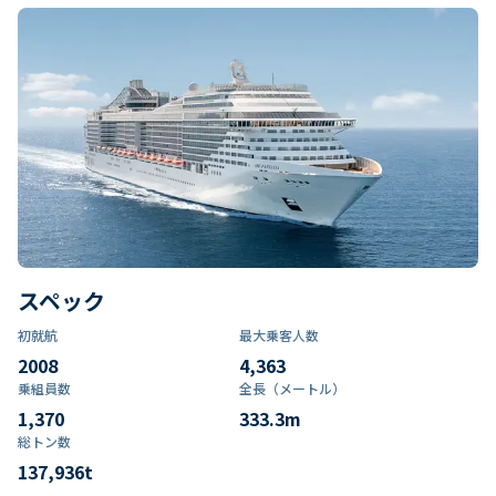
スペック
初就航
最大乗客人数
2008
4,363
乗組員数​
全長（メートル）
1,370
333.3
m
総トン数​
137,936
t