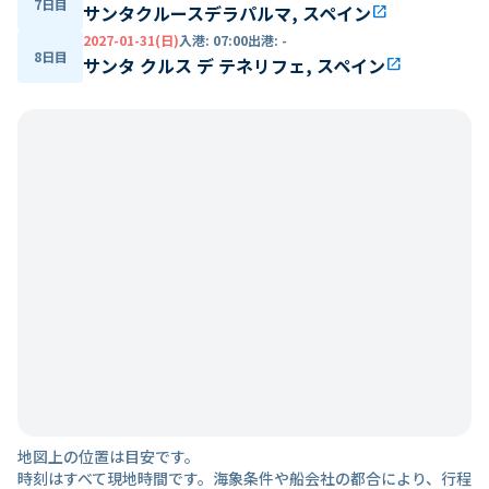
7日目
サンタクルースデラパルマ, スペイン
open_in_new
2027-01-31(日)
入港
:
07:00
出港
:
-
8日目
サンタ クルス デ テネリフェ, スペイン
open_in_new
地図上の位置は目安です。
時刻はすべて現地時間です。海象条件や船会社の都合により、行程