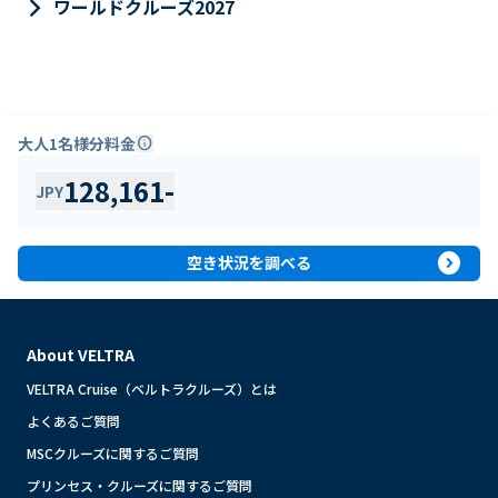
keyboard_arrow_right
ワールドクルーズ2027
大人1名様分料金
info
128,161
-
JPY
expand_circle_right
空き状況を調べる
About VELTRA
VELTRA Cruise（ベルトラクルーズ）とは
よくあるご質問
MSCクルーズに関するご質問
プリンセス・クルーズに関するご質問