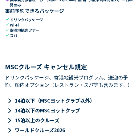
発のみ
事前予約できるパッケージ
check
ドリンクパッケージ
check
Wi-Fi
check
寄港地観光ツアー
check
スパ
MSCクルーズ キャンセル規定
ドリンクパッケージ、寄港地観光プログラム、送迎の予
約、船内オプション（レストラン・スパ等も含みます。）
keyboard_arrow_right
14泊以下（MSCヨットクラブ以外）
keyboard_arrow_right
14泊以下のMSCヨットクラブ
keyboard_arrow_right
15泊以上のクルーズ
keyboard_arrow_right
ワールドクルーズ2026