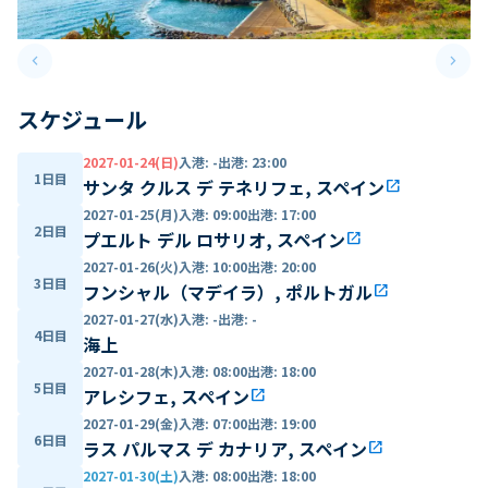
keyboard_arrow_left
keyboard_arrow_right
Previous slide
Next 
スケジュール
2027-01-24(日)
入港
:
-
出港
:
23:00
1日目
サンタ クルス デ テネリフェ, スペイン
open_in_new
2027-01-25(月)
入港
:
09:00
出港
:
17:00
2日目
プエルト デル ロサリオ, スペイン
open_in_new
2027-01-26(火)
入港
:
10:00
出港
:
20:00
3日目
フンシャル（マデイラ）, ポルトガル
open_in_new
2027-01-27(水)
入港
:
-
出港
:
-
4日目
海上
2027-01-28(木)
入港
:
08:00
出港
:
18:00
5日目
アレシフェ, スペイン
open_in_new
2027-01-29(金)
入港
:
07:00
出港
:
19:00
6日目
ラス パルマス デ カナリア, スペイン
open_in_new
2027-01-30(土)
入港
:
08:00
出港
:
18:00