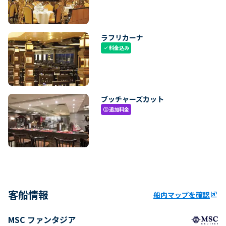
ラフリカーナ
料金込み
check
ブッチャーズカット
追加料金
paid
客船情報
船内マップを確認
ungroup
MSC ファンタジア