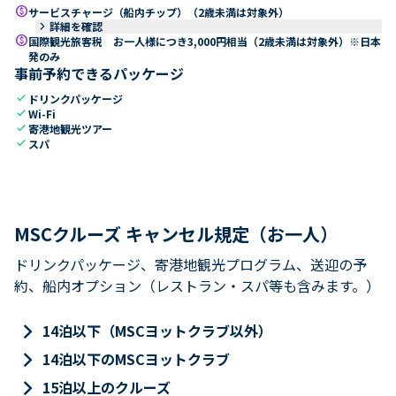
paid
サービスチャージ（船内チップ）（2歳未満は対象外）
keyboard_arrow_right
詳細を確認
paid
国際観光旅客税 お一人様につき3,000円相当（2歳未満は対象外）※日本
発のみ
事前予約できるパッケージ
check
ドリンクパッケージ
check
Wi-Fi
check
寄港地観光ツアー
check
スパ
MSCクルーズ キャンセル規定（お一人）
ドリンクパッケージ、寄港地観光プログラム、送迎の予
約、船内オプション（レストラン・スパ等も含みます。）
keyboard_arrow_right
14泊以下（MSCヨットクラブ以外）
keyboard_arrow_right
14泊以下のMSCヨットクラブ
keyboard_arrow_right
15泊以上のクルーズ