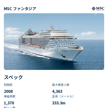
MSC ファンタジア
スペック
初就航
最大乗客人数
2008
4,363
乗組員数​
全長（メートル）
1,370
333.3
m
総トン数​