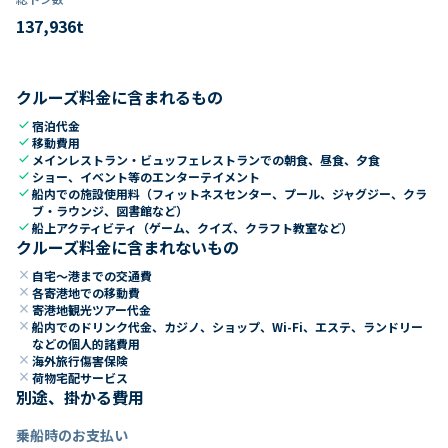
137,936
t
クルーズ料金に含まれるもの
check
宿泊代金
check
移動費用
check
メインレストラン・ビュッフェレストランでの朝食、昼食、夕食
check
ショー、イベント等のエンターテイメント
check
船内での施設使用料（フィットネスセンター、プール、ジャグジー、クラ
ブ・ラウンジ、図書館など）
check
船上アクティビティ（ゲーム、クイズ、クラフト教室など）
クルーズ料金に含まれないもの
close
自宅～港までの交通費
close
各寄港地での移動費
close
寄港地観光ツアー代金
close
船内でのドリンク代金、カジノ、ショップ、Wi-Fi、エステ、ランドリー
などの個人的諸費用
close
海外旅行傷害保険
close
荷物宅配サービス
別途、掛かる費用
乗船時のお支払い