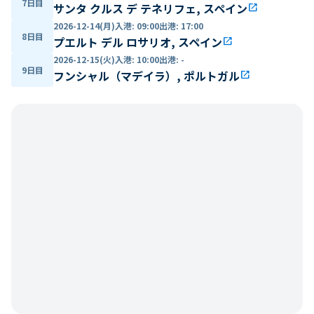
7日目
サンタ クルス デ テネリフェ, スペイン
open_in_new
2026-12-14(月)
入港
:
09:00
出港
:
17:00
8日目
プエルト デル ロサリオ, スペイン
open_in_new
2026-12-15(火)
入港
:
10:00
出港
:
-
9日目
フンシャル（マデイラ）, ポルトガル
open_in_new