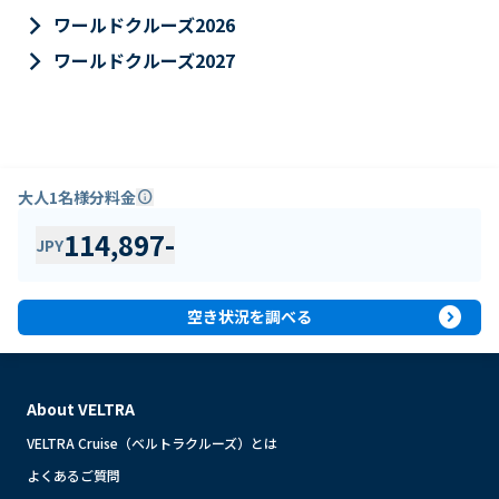
keyboard_arrow_right
ワールドクルーズ2026
keyboard_arrow_right
ワールドクルーズ2027
大人1名様分料金
info
114,897
-
JPY
expand_circle_right
空き状況を調べる
About VELTRA
VELTRA Cruise（ベルトラクルーズ）とは
よくあるご質問