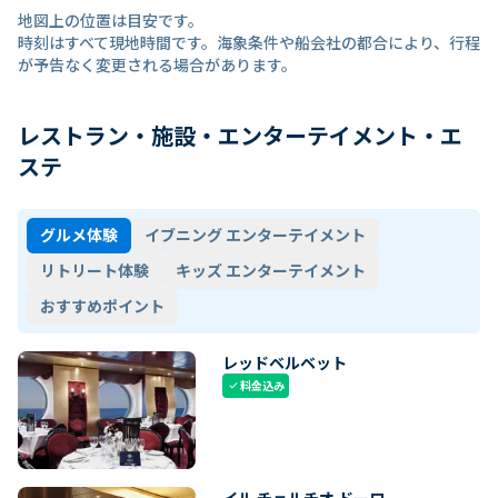
地図上の位置は目安です。
時刻はすべて現地時間です。海象条件や船会社の都合により、行程
が予告なく変更される場合があります。
レストラン・施設・エンターテイメント・エ
ステ
グルメ体験
イブニング エンターテイメント
リトリート体験
キッズ エンターテイメント
おすすめポイント
レッドベルベット
料金込み
check
イル チェルチオ ドーロ