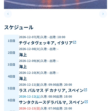
keyboard_arrow_left
keyboard_arrow_right
Previous slide
Next 
スケジュール
2026-12-07(月)
入港
:
-
出港
:
18:00
1日目
チヴィタヴェッキア, イタリア
open_in_new
2026-12-08(火)
入港
:
-
出港
:
-
2日目
海上
2026-12-09(水)
入港
:
-
出港
:
-
3日目
海上
2026-12-10(木)
入港
:
-
出港
:
-
4日目
海上
2026-12-11(金)
入港
:
09:00
出港
:
20:00
5日目
ラス パルマス デ カナリア, スペイン
open_in_new
2026-12-12(土)
入港
:
08:00
出港
:
18:00
6日目
サンタクルースデラパルマ, スペイン
open_in_new
2026-12-13(日)
入港
:
07:00
出港
:
23:00