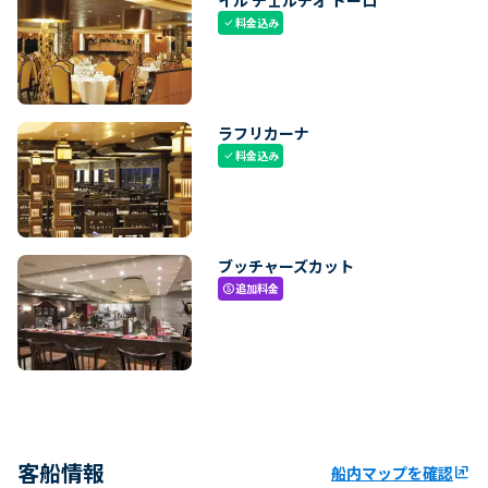
料金込み
check
ラフリカーナ
料金込み
check
ブッチャーズカット
追加料金
paid
客船情報
船内マップを確認
ungroup