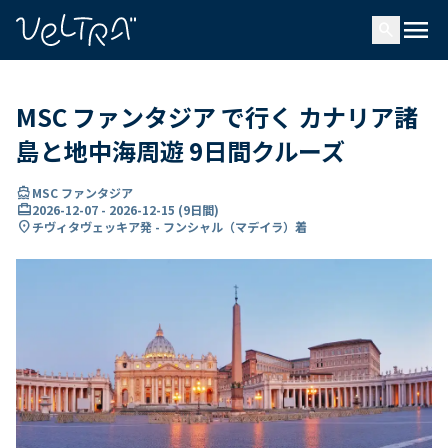
で
menu
search
い
ま
..
MSC ファンタジア で行く カナリア諸
島と地中海周遊 9日間クルーズ
directions_boat
MSC ファンタジア
card_travel
2026-12-07
-
2026-12-15
(
9日間
)
location_on
チヴィタヴェッキア発 - フンシャル（マデイラ）着