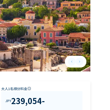
keyboard_arrow_left
keyboard_arrow_right
Previous slide
Next slide
大人1名様分料金
info
239,054
-
JPY