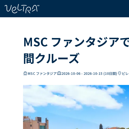
で
い
ま
..
MSC ファンタジア
間クルーズ
directions_boat
card_travel
location_on
MSC ファンタジア
2026-10-06
-
2026-10-15
(
10日間
)
ピレ