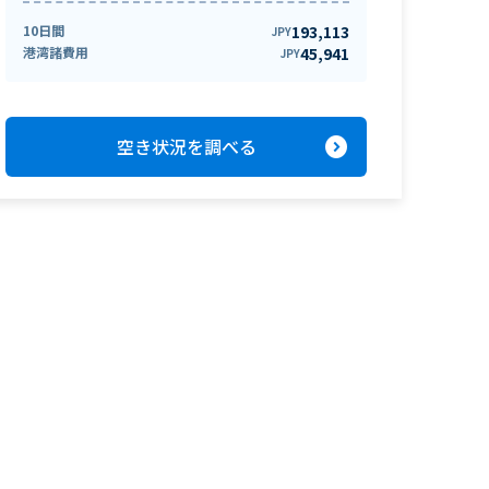
10日間
193,113
JPY
港湾諸費用
45,941
JPY
expand_circle_right
空き状況を調べる