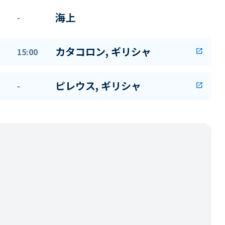
海上
-
カタコロン, ギリシャ
15:00
open_in_new
ピレウス, ギリシャ
-
open_in_new