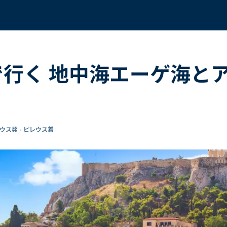
で行く 地中海エーゲ海とア
ウス発 - ピレウス着