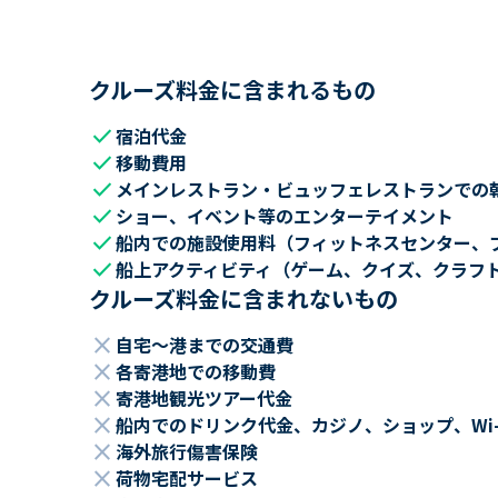
クルーズ料金に含まれるもの
check
宿泊代金
check
移動費用
check
メインレストラン・ビュッフェレストランでの
check
ショー、イベント等のエンターテイメント
check
船内での施設使用料（フィットネスセンター、
check
船上アクティビティ（ゲーム、クイズ、クラフ
クルーズ料金に含まれないもの
close
自宅～港までの交通費
close
各寄港地での移動費
close
寄港地観光ツアー代金
close
船内でのドリンク代金、カジノ、ショップ、Wi
close
海外旅行傷害保険
close
荷物宅配サービス