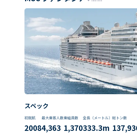
スペック
初就航
最大乗客人数
乗組員数​
全長（メートル）
総トン数​
2008
4,363
1,370
333.3
m
137,93