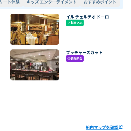
リート体験
キッズ エンターテイメント
おすすめポイント
イル チェルチオ ドーロ
料金込み
check
ブッチャーズカット
追加料金
paid
船内マップを確認
ungroup