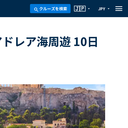
menu
🇯🇵
クルーズを検索
JPY
arrow_drop_down
arrow_drop_down
search
ドレア海周遊 10日