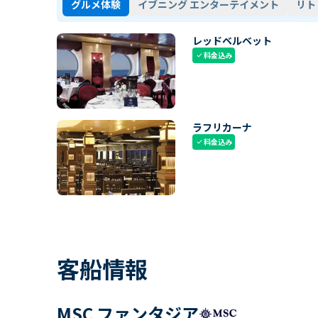
グルメ体験
イブニング エンターテイメント
リト
レッドベルベット
料金込み
check
ラフリカーナ
料金込み
check
客船情報
MSC ファンタジア