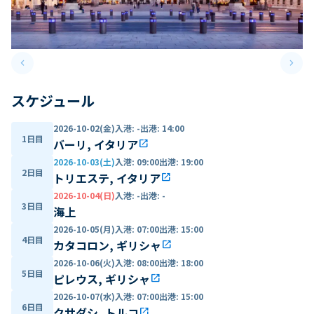
keyboard_arrow_left
keyboard_arrow_right
Previous slide
Next 
スケジュール
2026-10-02(金)
入港
:
-
出港
:
14:00
1日目
バーリ, イタリア
open_in_new
2026-10-03(土)
入港
:
09:00
出港
:
19:00
2日目
トリエステ, イタリア
open_in_new
2026-10-04(日)
入港
:
-
出港
:
-
3日目
海上
2026-10-05(月)
入港
:
07:00
出港
:
15:00
4日目
カタコロン, ギリシャ
open_in_new
2026-10-06(火)
入港
:
08:00
出港
:
18:00
5日目
ピレウス, ギリシャ
open_in_new
2026-10-07(水)
入港
:
07:00
出港
:
15:00
6日目
クサダシ, トルコ
open_in_new