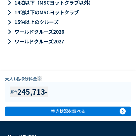
keyboard_arrow_right
14泊以下（MSCヨットクラブ以外）
keyboard_arrow_right
14泊以下のMSCヨットクラブ
keyboard_arrow_right
15泊以上のクルーズ
keyboard_arrow_right
ワールドクルーズ2026
keyboard_arrow_right
ワールドクルーズ2027
大人1名様分料金
info
245,713
-
JPY
expand_circle_right
空き状況を調べる