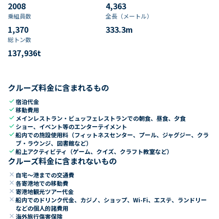
2008
4,363
乗組員数​
全長（メートル）
1,370
333.3
m
総トン数​
137,936
t
クルーズ料金に含まれるもの
check
宿泊代金
check
移動費用
check
メインレストラン・ビュッフェレストランでの朝食、昼食、夕食
check
ショー、イベント等のエンターテイメント
check
船内での施設使用料（フィットネスセンター、プール、ジャグジー、クラ
ブ・ラウンジ、図書館など）
check
船上アクティビティ（ゲーム、クイズ、クラフト教室など）
クルーズ料金に含まれないもの
close
自宅～港までの交通費
close
各寄港地での移動費
close
寄港地観光ツアー代金
close
船内でのドリンク代金、カジノ、ショップ、Wi-Fi、エステ、ランドリー
などの個人的諸費用
close
海外旅行傷害保険