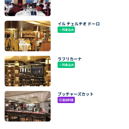
イル チェルチオ ドーロ
料金込み
check
ラフリカーナ
料金込み
check
ブッチャーズカット
追加料金
paid