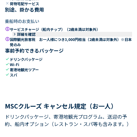
close
荷物宅配サービス
別途、掛かる費用
乗船時のお支払い
paid
サービスチャージ（船内チップ）（2歳未満は対象外）
keyboard_arrow_right
詳細を確認
paid
国際観光旅客税 お一人様につき3,000円相当（2歳未満は対象外）※日本
発のみ
事前予約できるパッケージ
check
ドリンクパッケージ
check
Wi-Fi
check
寄港地観光ツアー
check
スパ
MSCクルーズ キャンセル規定（お一人）
ドリンクパッケージ、寄港地観光プログラム、送迎の予
約、船内オプション（レストラン・スパ等も含みます。）