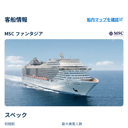
客船情報
船内マップを確認
ungroup
MSC ファンタジア
スペック
初就航
最大乗客人数