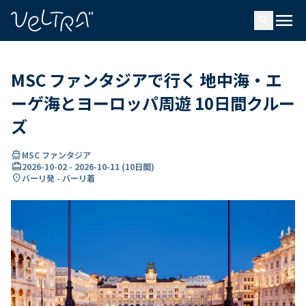
で
menu
search
い
ま
..
MSC ファンタジアで行く 地中海・エ
ーゲ海とヨーロッパ周遊 10日間クルー
ズ
directions_boat
MSC ファンタジア
card_travel
2026-10-02
-
2026-10-11
(
10日間
)
location_on
バーリ発 - バーリ着