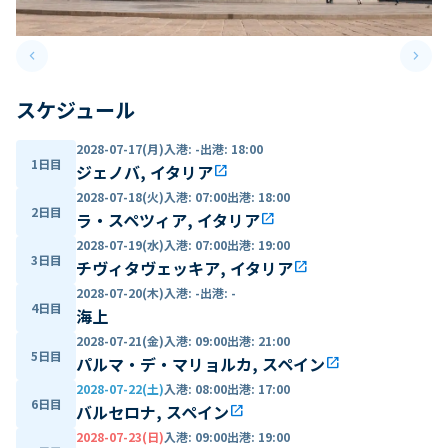
keyboard_arrow_left
keyboard_arrow_right
Previous slide
Next 
スケジュール
2028-07-17(月)
入港
:
-
出港
:
18:00
1日目
ジェノバ, イタリア
open_in_new
2028-07-18(火)
入港
:
07:00
出港
:
18:00
2日目
ラ・スペツィア, イタリア
open_in_new
2028-07-19(水)
入港
:
07:00
出港
:
19:00
3日目
チヴィタヴェッキア, イタリア
open_in_new
2028-07-20(木)
入港
:
-
出港
:
-
4日目
海上
2028-07-21(金)
入港
:
09:00
出港
:
21:00
5日目
パルマ・デ・マリョルカ, スペイン
open_in_new
2028-07-22(土)
入港
:
08:00
出港
:
17:00
6日目
バルセロナ, スペイン
open_in_new
2028-07-23(日)
入港
:
09:00
出港
:
19:00