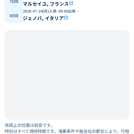
7日目
マルセイユ, フランス
open_in_new
2028-07-24(月)
入港
:
08:00
出港
:
-
8日目
ジェノバ, イタリア
open_in_new
地図上の位置は目安です。
時刻はすべて現地時間です。海象条件や船会社の都合により、行程