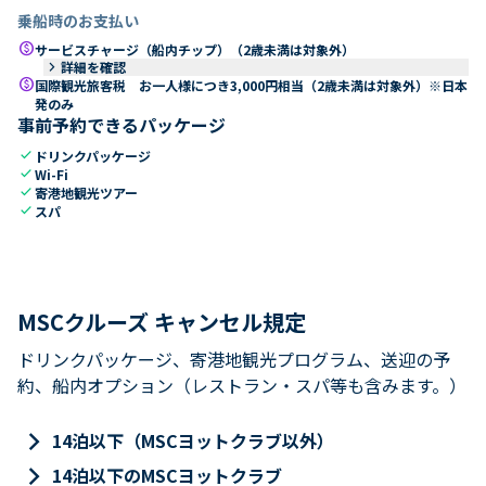
乗船時のお支払い
paid
サービスチャージ（船内チップ）（2歳未満は対象外）
keyboard_arrow_right
詳細を確認
paid
国際観光旅客税 お一人様につき3,000円相当（2歳未満は対象外）※日本
発のみ
事前予約できるパッケージ
check
ドリンクパッケージ
check
Wi-Fi
check
寄港地観光ツアー
check
スパ
MSCクルーズ キャンセル規定
ドリンクパッケージ、寄港地観光プログラム、送迎の予
約、船内オプション（レストラン・スパ等も含みます。）
keyboard_arrow_right
14泊以下（MSCヨットクラブ以外）
keyboard_arrow_right
14泊以下のMSCヨットクラブ