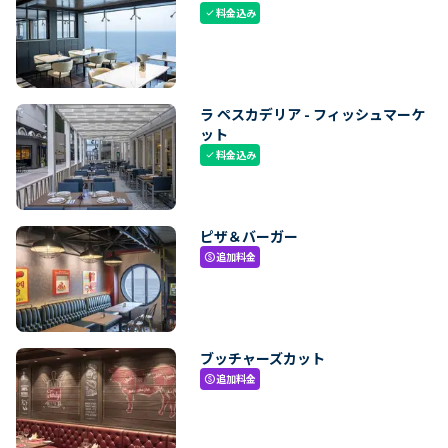
料金込み
check
ラ ペスカデリア - フィッシュマーケ
ット
料金込み
check
ピザ＆バーガー
追加料金
paid
ブッチャーズカット
追加料金
paid