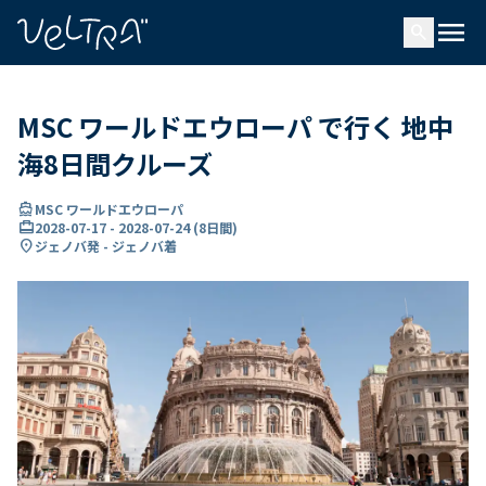
で
menu
search
い
ま
..
MSC ワールドエウローパ で行く 地中
海8日間クルーズ
directions_boat
MSC ワールドエウローパ
card_travel
2028-07-17
-
2028-07-24
(
8日間
)
location_on
ジェノバ発 - ジェノバ着