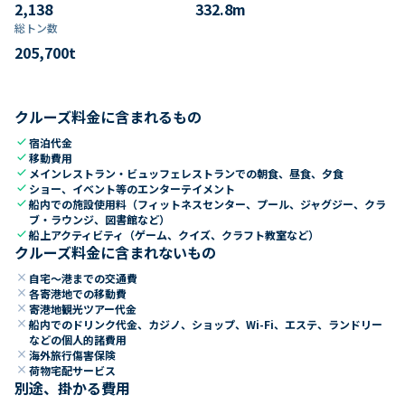
2,138
332.8
m
総トン数​
205,700
t
クルーズ料金に含まれるもの
check
宿泊代金
check
移動費用
check
メインレストラン・ビュッフェレストランでの朝食、昼食、夕食
check
ショー、イベント等のエンターテイメント
check
船内での施設使用料（フィットネスセンター、プール、ジャグジー、クラ
ブ・ラウンジ、図書館など）
check
船上アクティビティ（ゲーム、クイズ、クラフト教室など）
クルーズ料金に含まれないもの
close
自宅～港までの交通費
close
各寄港地での移動費
close
寄港地観光ツアー代金
close
船内でのドリンク代金、カジノ、ショップ、Wi-Fi、エステ、ランドリー
などの個人的諸費用
close
海外旅行傷害保険
close
荷物宅配サービス
別途、掛かる費用