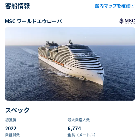
客船情報
船内マップを確認
ungroup
MSC ワールドエウローパ
スペック
初就航
最大乗客人数
2022
6,774
乗組員数​
全長（メートル）