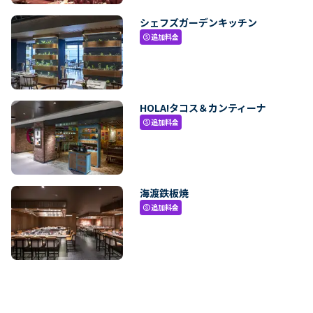
シェフズガーデンキッチン
追加料金
paid
HOLA!タコス＆カンティーナ
追加料金
paid
海渡鉄板焼
追加料金
paid