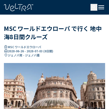
で
menu
search
い
ま
..
MSC ワールドエウローパ で行く 地中
海8日間クルーズ
directions_boat
MSC ワールドエウローパ
card_travel
2028-06-26
-
2028-07-03
(
8日間
)
location_on
ジェノバ発 - ジェノバ着