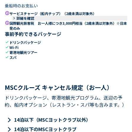
乗船時のお支払い
paid
サービスチャージ（船内チップ）（2歳未満は対象外）
keyboard_arrow_right
詳細を確認
paid
国際観光旅客税 お一人様につき3,000円相当（2歳未満は対象外）※日本
発のみ
事前予約できるパッケージ
check
ドリンクパッケージ
check
Wi-Fi
check
寄港地観光ツアー
check
スパ
MSCクルーズ キャンセル規定（お一人）
ドリンクパッケージ、寄港地観光プログラム、送迎の予
約、船内オプション（レストラン・スパ等も含みます。）
keyboard_arrow_right
14泊以下（MSCヨットクラブ以外）
keyboard_arrow_right
14泊以下のMSCヨットクラブ