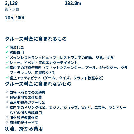
2,138
332.8
m
総トン数​
205,700
t
クルーズ料金に含まれるもの
check
宿泊代金
check
移動費用
check
メインレストラン・ビュッフェレストランでの朝食、昼食、夕食
check
ショー、イベント等のエンターテイメント
check
船内での施設使用料（フィットネスセンター、プール、ジャグジー、クラ
ブ・ラウンジ、図書館など）
check
船上アクティビティ（ゲーム、クイズ、クラフト教室など）
クルーズ料金に含まれないもの
close
自宅～港までの交通費
close
各寄港地での移動費
close
寄港地観光ツアー代金
close
船内でのドリンク代金、カジノ、ショップ、Wi-Fi、エステ、ランドリー
などの個人的諸費用
close
海外旅行傷害保険
close
荷物宅配サービス
別途、掛かる費用