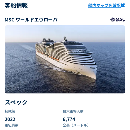
客船情報
船内マップを確認
ungroup
MSC ワールドエウローパ
スペック
初就航
最大乗客人数
2022
6,774
乗組員数​
全長（メートル）