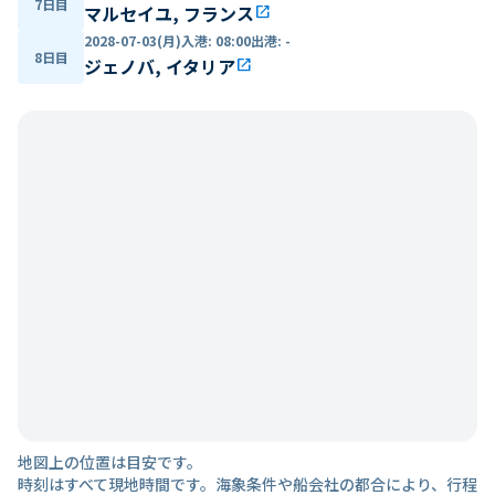
7日目
マルセイユ, フランス
open_in_new
2028-07-03(月)
入港
:
08:00
出港
:
-
8日目
ジェノバ, イタリア
open_in_new
地図上の位置は目安です。
時刻はすべて現地時間です。海象条件や船会社の都合により、行程