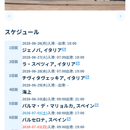
keyboard_arrow_left
keyboard_arrow_right
Previous slide
Next 
スケジュール
2028-06-26(月)
入港
:
-
出港
:
18:00
1日目
ジェノバ, イタリア
open_in_new
2028-06-27(火)
入港
:
07:00
出港
:
18:00
2日目
ラ・スペツィア, イタリア
open_in_new
2028-06-28(水)
入港
:
07:00
出港
:
19:00
3日目
チヴィタヴェッキア, イタリア
open_in_new
2028-06-29(木)
入港
:
-
出港
:
-
4日目
海上
2028-06-30(金)
入港
:
09:00
出港
:
21:00
5日目
パルマ・デ・マリョルカ, スペイン
open_in_new
2028-07-01(土)
入港
:
08:00
出港
:
17:00
6日目
バルセロナ, スペイン
open_in_new
2028-07-02(日)
入港
:
09:00
出港
:
19:00