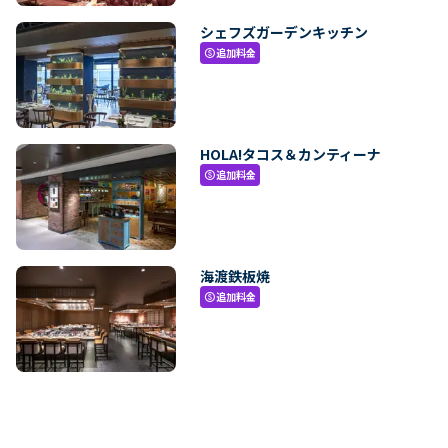
シェフズガーデンキッチン
追加料金
paid
HOLA!タコス＆カンティーナ
追加料金
paid
海渡鉄板焼
追加料金
paid