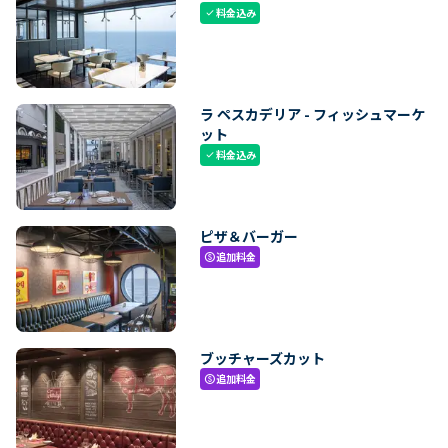
料金込み
check
ラ ペスカデリア - フィッシュマーケ
ット
料金込み
check
ピザ＆バーガー
追加料金
paid
ブッチャーズカット
追加料金
paid