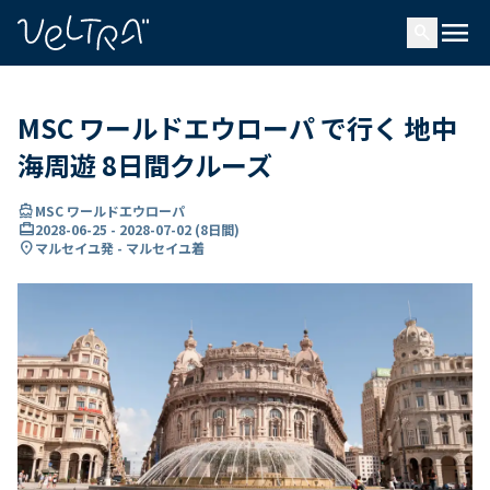
で
menu
search
い
ま
..
MSC ワールドエウローパ で行く 地中
海周遊 8日間クルーズ
directions_boat
MSC ワールドエウローパ
card_travel
2028-06-25
-
2028-07-02
(
8日間
)
location_on
マルセイユ発 - マルセイユ着