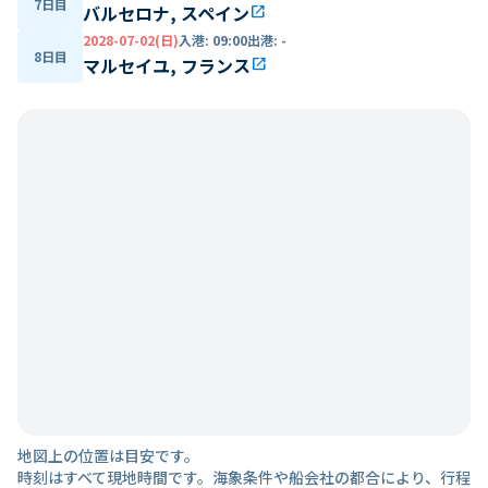
7日目
バルセロナ, スペイン
open_in_new
2028-07-02(日)
入港
:
09:00
出港
:
-
8日目
マルセイユ, フランス
open_in_new
地図上の位置は目安です。
時刻はすべて現地時間です。海象条件や船会社の都合により、行程