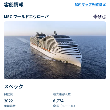
客船情報
船内マップを確認
ungroup
MSC ワールドエウローパ
スペック
初就航
最大乗客人数
2022
6,774
乗組員数​
全長（メートル）