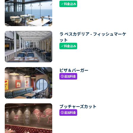
料金込み
check
ラ ペスカデリア - フィッシュマーケ
ット
料金込み
check
ピザ＆バーガー
追加料金
paid
ブッチャーズカット
追加料金
paid