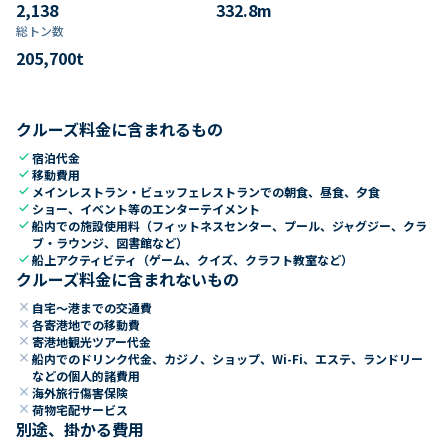
2,138
332.8
m
総トン数​
205,700
t
クルーズ料金に含まれるもの
check
宿泊代金
check
移動費用
check
メインレストラン・ビュッフェレストランでの朝食、昼食、夕食
check
ショー、イベント等のエンターテイメント
check
船内での施設使用料（フィットネスセンター、プール、ジャグジー、クラ
ブ・ラウンジ、図書館など）
check
船上アクティビティ（ゲーム、クイズ、クラフト教室など）
クルーズ料金に含まれないもの
close
自宅～港までの交通費
close
各寄港地での移動費
close
寄港地観光ツアー代金
close
船内でのドリンク代金、カジノ、ショップ、Wi-Fi、エステ、ランドリー
などの個人的諸費用
close
海外旅行傷害保険
close
荷物宅配サービス
別途、掛かる費用