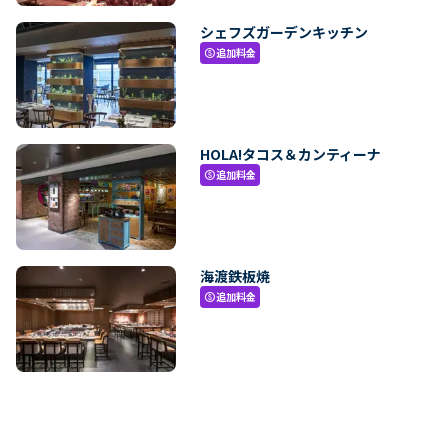
シェフズガーデンキッチン
追加料金
paid
HOLA!タコス＆カンティーナ
追加料金
paid
海渡鉄板焼
追加料金
paid