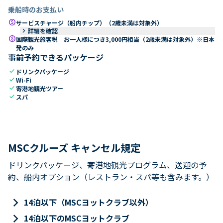
乗船時のお支払い
paid
サービスチャージ（船内チップ）（2歳未満は対象外）
keyboard_arrow_right
詳細を確認
paid
国際観光旅客税 お一人様につき3,000円相当（2歳未満は対象外）※日本
発のみ
事前予約できるパッケージ
check
ドリンクパッケージ
check
Wi-Fi
check
寄港地観光ツアー
check
スパ
MSCクルーズ キャンセル規定
ドリンクパッケージ、寄港地観光プログラム、送迎の予
約、船内オプション（レストラン・スパ等も含みます。）
keyboard_arrow_right
14泊以下（MSCヨットクラブ以外）
keyboard_arrow_right
14泊以下のMSCヨットクラブ