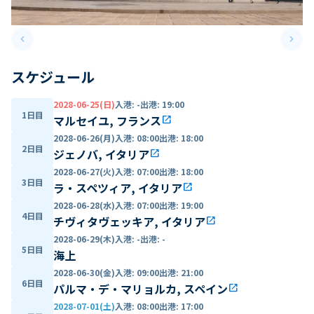
keyboard_arrow_left
keyboard_arrow_right
Previous slide
Next 
スケジュール
2028-06-25(日)
入港
:
-
出港
:
19:00
1日目
マルセイユ, フランス
open_in_new
2028-06-26(月)
入港
:
08:00
出港
:
18:00
2日目
ジェノバ, イタリア
open_in_new
2028-06-27(火)
入港
:
07:00
出港
:
18:00
3日目
ラ・スペツィア, イタリア
open_in_new
2028-06-28(水)
入港
:
07:00
出港
:
19:00
4日目
チヴィタヴェッキア, イタリア
open_in_new
2028-06-29(木)
入港
:
-
出港
:
-
5日目
海上
2028-06-30(金)
入港
:
09:00
出港
:
21:00
6日目
パルマ・デ・マリョルカ, スペイン
open_in_new
2028-07-01(土)
入港
:
08:00
出港
:
17:00