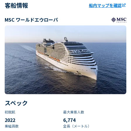
客船情報
船内マップを確認
ungroup
MSC ワールドエウローパ
スペック
初就航
最大乗客人数
2022
6,774
乗組員数​
全長（メートル）