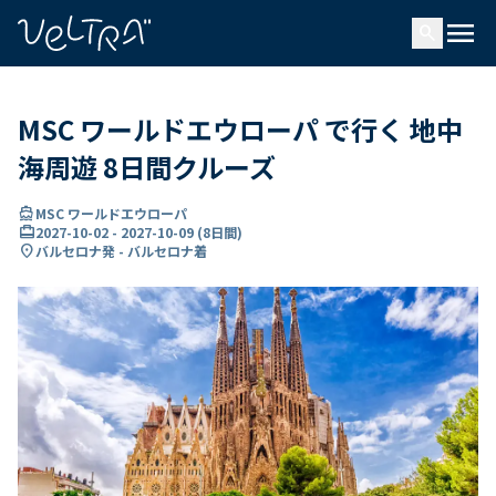
で
menu
search
い
ま
..
MSC ワールドエウローパ で行く 地中
海周遊 8日間クルーズ
directions_boat
MSC ワールドエウローパ
card_travel
2027-10-02
-
2027-10-09
(
8日間
)
location_on
バルセロナ発 - バルセロナ着