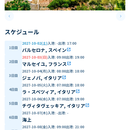
keyboard_arrow_left
keyboard_arrow_right
Previous slide
Next 
スケジュール
2027-10-02(土)
入港
:
-
出港
:
17:00
1日目
バルセロナ, スペイン
open_in_new
2027-10-03(日)
入港
:
09:00
出港
:
19:00
2日目
マルセイユ, フランス
open_in_new
2027-10-04(月)
入港
:
08:00
出港
:
18:00
3日目
ジェノバ, イタリア
open_in_new
2027-10-05(火)
入港
:
07:00
出港
:
18:00
4日目
ラ・スペツィア, イタリア
open_in_new
2027-10-06(水)
入港
:
07:00
出港
:
19:00
5日目
チヴィタヴェッキア, イタリア
open_in_new
2027-10-07(木)
入港
:
-
出港
:
-
6日目
海上
2027-10-08(金)
入港
:
09:00
出港
:
21:00