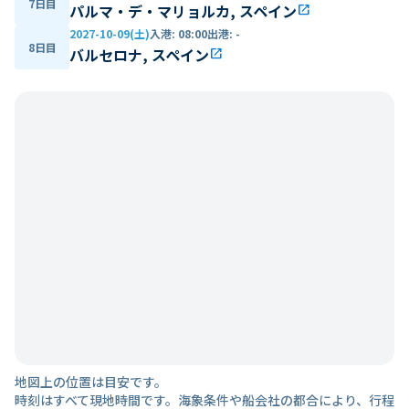
7日目
パルマ・デ・マリョルカ, スペイン
open_in_new
2027-10-09(土)
入港
:
08:00
出港
:
-
8日目
バルセロナ, スペイン
open_in_new
地図上の位置は目安です。
時刻はすべて現地時間です。海象条件や船会社の都合により、行程