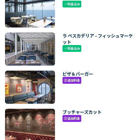
料金込み
check
ラ ペスカデリア - フィッシュマーケ
ット
料金込み
check
ピザ＆バーガー
追加料金
paid
ブッチャーズカット
追加料金
paid