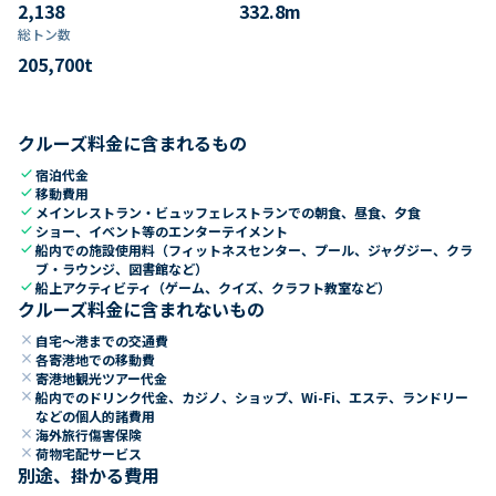
2,138
332.8
m
総トン数​
205,700
t
クルーズ料金に含まれるもの
check
宿泊代金
check
移動費用
check
メインレストラン・ビュッフェレストランでの朝食、昼食、夕食
check
ショー、イベント等のエンターテイメント
check
船内での施設使用料（フィットネスセンター、プール、ジャグジー、クラ
ブ・ラウンジ、図書館など）
check
船上アクティビティ（ゲーム、クイズ、クラフト教室など）
クルーズ料金に含まれないもの
close
自宅～港までの交通費
close
各寄港地での移動費
close
寄港地観光ツアー代金
close
船内でのドリンク代金、カジノ、ショップ、Wi-Fi、エステ、ランドリー
などの個人的諸費用
close
海外旅行傷害保険
close
荷物宅配サービス
別途、掛かる費用