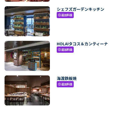
シェフズガーデンキッチン
追加料金
paid
HOLA!タコス＆カンティーナ
追加料金
paid
海渡鉄板焼
追加料金
paid