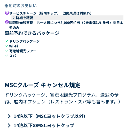
乗船時のお支払い
paid
サービスチャージ（船内チップ）（2歳未満は対象外）
keyboard_arrow_right
詳細を確認
paid
国際観光旅客税 お一人様につき3,000円相当（2歳未満は対象外）※日本
発のみ
事前予約できるパッケージ
check
ドリンクパッケージ
check
Wi-Fi
check
寄港地観光ツアー
check
スパ
MSCクルーズ キャンセル規定
ドリンクパッケージ、寄港地観光プログラム、送迎の予
約、船内オプション（レストラン・スパ等も含みます。）
keyboard_arrow_right
14泊以下（MSCヨットクラブ以外）
keyboard_arrow_right
14泊以下のMSCヨットクラブ