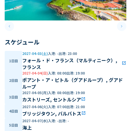
keyboard_arrow_left
keyboard_arrow_right
Previous slide
Next 
スケジュール
2027-04-03(土)
入港
:
-
出港
:
23:00
フォール・ド・フランス（マルティニーク）,
1日目
open_in_new
フランス
2027-04-04(日)
入港
:
08:00
出港
:
19:00
ポアント・ア・ピトル（グアドループ）, グアド
2日目
ループ
2027-04-05(月)
入港
:
08:00
出港
:
19:00
3日目
カストリーズ, セントルシア
open_in_new
2027-04-06(火)
入港
:
07:00
出港
:
21:00
4日目
ブリッジタウン, バルバトス
open_in_new
2027-04-07(水)
入港
:
-
出港
:
-
5日目
海上