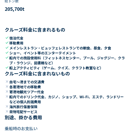
総トン数​
205,700
t
クルーズ料金に含まれるもの
check
宿泊代金
check
移動費用
check
メインレストラン・ビュッフェレストランでの朝食、昼食、夕食
check
ショー、イベント等のエンターテイメント
check
船内での施設使用料（フィットネスセンター、プール、ジャグジー、クラ
ブ・ラウンジ、図書館など）
check
船上アクティビティ（ゲーム、クイズ、クラフト教室など）
クルーズ料金に含まれないもの
close
自宅～港までの交通費
close
各寄港地での移動費
close
寄港地観光ツアー代金
close
船内でのドリンク代金、カジノ、ショップ、Wi-Fi、エステ、ランドリー
などの個人的諸費用
close
海外旅行傷害保険
close
荷物宅配サービス
別途、掛かる費用
乗船時のお支払い