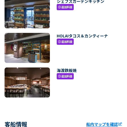
シェフズガーデンキッチン
追加料金
paid
HOLA!タコス＆カンティーナ
追加料金
paid
海渡鉄板焼
追加料金
paid
客船情報
船内マップを確認
ungroup