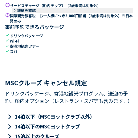
paid
サービスチャージ（船内チップ）（2歳未満は対象外）
keyboard_arrow_right
詳細を確認
paid
国際観光旅客税 お一人様につき3,000円相当（2歳未満は対象外）※日本
発のみ
事前予約できるパッケージ
check
ドリンクパッケージ
check
Wi-Fi
check
寄港地観光ツアー
check
スパ
MSCクルーズ キャンセル規定
ドリンクパッケージ、寄港地観光プログラム、送迎の予
約、船内オプション（レストラン・スパ等も含みます。）
keyboard_arrow_right
14泊以下（MSCヨットクラブ以外）
keyboard_arrow_right
14泊以下のMSCヨットクラブ
keyboard_arrow_right
15泊以上のクルーズ