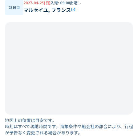
2027-04-25(日)
入港
:
09:00
出港
:
-
23日目
マルセイユ, フランス
open_in_new
地図上の位置は目安です。
時刻はすべて現地時間です。海象条件や船会社の都合により、行程
が予告なく変更される場合があります。