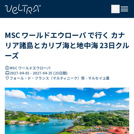
で
menu
search
い
ま
..
MSC ワールドエウローパ で行く カナ
リア諸島とカリブ海と地中海 23日クル
ーズ
directions_boat
MSC ワールドエウローパ
card_travel
2027-04-03
-
2027-04-25
(
23日間
)
location_on
フォール・ド・フランス（マルティニーク）発 - マルセイユ着