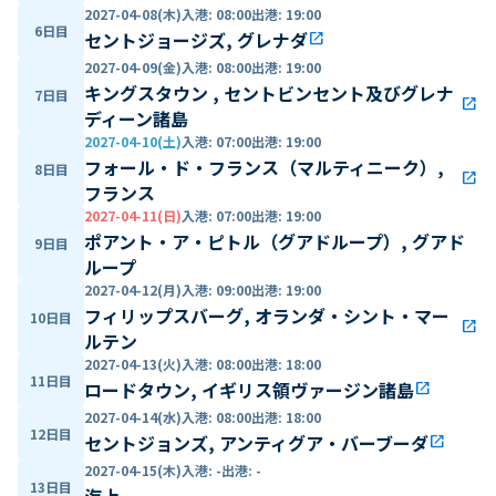
2027-04-08(木)
入港
:
08:00
出港
:
19:00
6日目
セントジョージズ, グレナダ
open_in_new
2027-04-09(金)
入港
:
08:00
出港
:
19:00
キングスタウン , セントビンセント及びグレナ
7日目
open_in_new
ディーン諸島
2027-04-10(土)
入港
:
07:00
出港
:
19:00
フォール・ド・フランス（マルティニーク）,
8日目
open_in_new
フランス
2027-04-11(日)
入港
:
07:00
出港
:
19:00
ポアント・ア・ピトル（グアドループ）, グアド
9日目
ループ
2027-04-12(月)
入港
:
09:00
出港
:
19:00
フィリップスバーグ, オランダ・シント・マー
10日目
open_in_new
ルテン
2027-04-13(火)
入港
:
08:00
出港
:
18:00
11日目
ロードタウン, イギリス領ヴァージン諸島
open_in_new
2027-04-14(水)
入港
:
08:00
出港
:
18:00
12日目
セントジョンズ, アンティグア・バーブーダ
open_in_new
2027-04-15(木)
入港
:
-
出港
:
-
13日目
海上