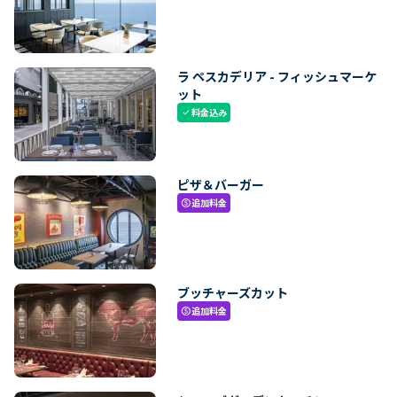
ラ ペスカデリア - フィッシュマーケ
ット
料金込み
check
ピザ＆バーガー
追加料金
paid
ブッチャーズカット
追加料金
paid