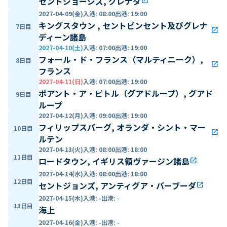
セントジョージズ, グレナダ
open_in_new
2027-04-09(金)
入港
:
08:00
出港
:
19:00
キングスタウン , セントビンセント及びグレナ
7日目
open_in_new
ディーン諸島
2027-04-10(土)
入港
:
07:00
出港
:
19:00
フォール・ド・フランス（マルティニーク）,
8日目
open_in_new
フランス
2027-04-11(日)
入港
:
07:00
出港
:
19:00
ポアント・ア・ピトル（グアドループ）, グアド
9日目
ループ
2027-04-12(月)
入港
:
09:00
出港
:
19:00
フィリップスバーグ, オランダ・シント・マー
10日目
open_in_new
ルテン
2027-04-13(火)
入港
:
08:00
出港
:
18:00
11日目
ロードタウン, イギリス領ヴァージン諸島
open_in_new
2027-04-14(水)
入港
:
08:00
出港
:
18:00
12日目
セントジョンズ, アンティグア・バーブーダ
open_in_new
2027-04-15(木)
入港
:
-
出港
:
-
13日目
海上
2027-04-16(金)
入港
:
-
出港
:
-