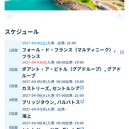
keyboard_arrow_left
keyboard_arrow_right
Previous slide
Next 
スケジュール
2027-04-03(土)
入港
:
-
出港
:
23:00
フォール・ド・フランス（マルティニーク）,
1日目
open_in_new
フランス
2027-04-04(日)
入港
:
08:00
出港
:
19:00
ポアント・ア・ピトル（グアドループ）, グアド
2日目
ループ
2027-04-05(月)
入港
:
08:00
出港
:
19:00
3日目
カストリーズ, セントルシア
open_in_new
2027-04-06(火)
入港
:
07:00
出港
:
21:00
4日目
ブリッジタウン, バルバトス
open_in_new
2027-04-07(水)
入港
:
-
出港
:
-
5日目
海上
2027-04-08(木)
入港
:
08:00
出港
:
19:00
6日目