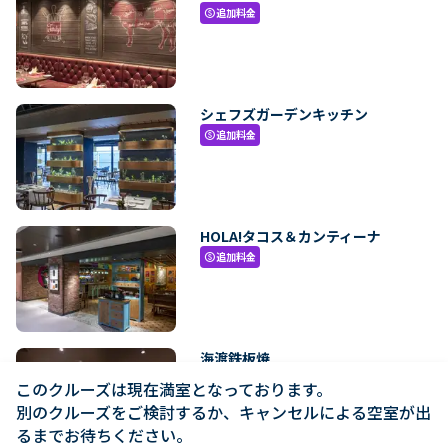
追加料金
paid
シェフズガーデンキッチン
追加料金
paid
HOLA!タコス＆カンティーナ
追加料金
paid
海渡鉄板焼
追加料金
paid
このクルーズは現在満室となっております。

別のクルーズをご検討するか、キャンセルによる空室が出
るまでお待ちください。