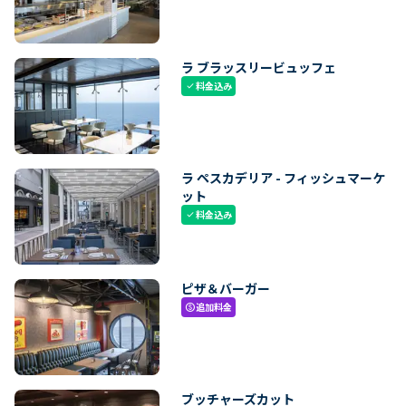
ラ ブラッスリービュッフェ
料金込み
check
ラ ペスカデリア - フィッシュマーケ
ット
料金込み
check
ピザ＆バーガー
追加料金
paid
ブッチャーズカット