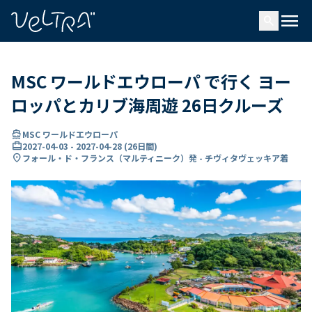
で
menu
search
い
ま
..
MSC ワールドエウローパ で行く ヨー
ロッパとカリブ海周遊 26日クルーズ
directions_boat
MSC ワールドエウローパ
card_travel
2027-04-03
-
2027-04-28
(
26日間
)
location_on
フォール・ド・フランス（マルティニーク）発 - チヴィタヴェッキア着