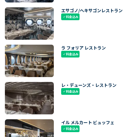
エサゴノ/ヘキサゴンレストラン
料金込み
check
ラ フォリア レストラン
料金込み
check
レ・デューンズ・レストラン
料金込み
check
イル メルカート ビュッフェ
料金込み
check