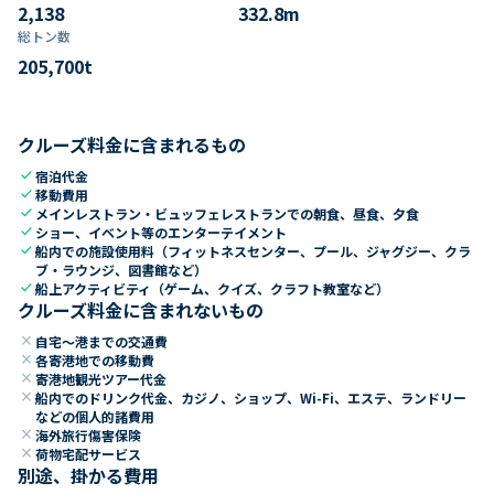
2,138
332.8
m
総トン数​
205,700
t
クルーズ料金に含まれるもの
check
宿泊代金
check
移動費用
check
メインレストラン・ビュッフェレストランでの朝食、昼食、夕食
check
ショー、イベント等のエンターテイメント
check
船内での施設使用料（フィットネスセンター、プール、ジャグジー、クラ
ブ・ラウンジ、図書館など）
check
船上アクティビティ（ゲーム、クイズ、クラフト教室など）
クルーズ料金に含まれないもの
close
自宅～港までの交通費
close
各寄港地での移動費
close
寄港地観光ツアー代金
close
船内でのドリンク代金、カジノ、ショップ、Wi-Fi、エステ、ランドリー
などの個人的諸費用
close
海外旅行傷害保険
close
荷物宅配サービス
別途、掛かる費用