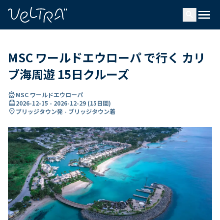
で
menu
search
い
ま
..
MSC ワールドエウローパ で行く カリ
ブ海周遊 15日クルーズ
directions_boat
MSC ワールドエウローパ
card_travel
2026-12-15
-
2026-12-29
(
15日間
)
location_on
ブリッジタウン発 - ブリッジタウン着