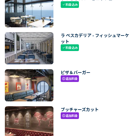
料金込み
check
ラ ペスカデリア - フィッシュマーケ
ット
料金込み
check
ピザ＆バーガー
追加料金
paid
ブッチャーズカット
追加料金
paid