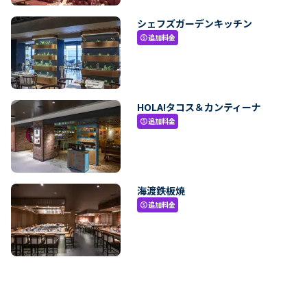
シェフズガーデンキッチン
追加料金
paid
HOLA!タコス＆カンティーナ
追加料金
paid
海渡鉄板焼
追加料金
paid