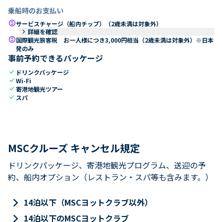
乗船時のお支払い
paid
サービスチャージ（船内チップ）（2歳未満は対象外）
keyboard_arrow_right
詳細を確認
paid
国際観光旅客税 お一人様につき3,000円相当（2歳未満は対象外）※日本
発のみ
事前予約できるパッケージ
check
ドリンクパッケージ
check
Wi-Fi
check
寄港地観光ツアー
check
スパ
MSCクルーズ キャンセル規定
ドリンクパッケージ、寄港地観光プログラム、送迎の予
約、船内オプション（レストラン・スパ等も含みます。）
keyboard_arrow_right
14泊以下（MSCヨットクラブ以外）
keyboard_arrow_right
14泊以下のMSCヨットクラブ