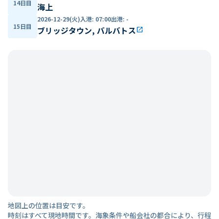
14日目
海上
2026-12-29(火)
入港
:
07:00
出港
:
-
15日目
ブリッジタウン, バルバトス
open_in_new
地図上の位置は目安です。
時刻はすべて現地時間です。海象条件や船会社の都合により、行程