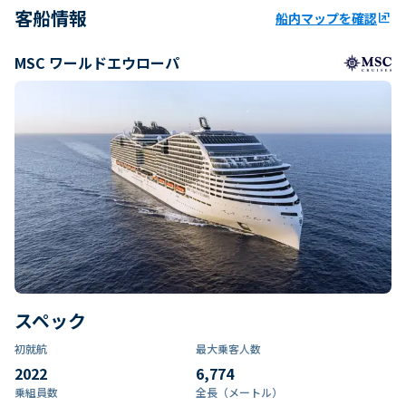
客船情報
船内マップを確認
ungroup
MSC ワールドエウローパ
スペック
初就航
最大乗客人数
2022
6,774
乗組員数​
全長（メートル）