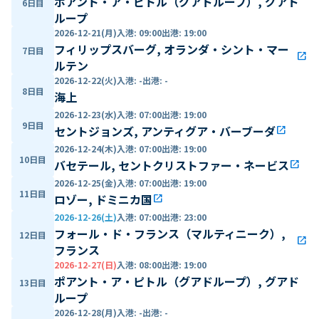
ポアント・ア・ピトル（グアドループ）, グアド
6日目
ループ
2026-12-21(月)
入港
:
09:00
出港
:
19:00
フィリップスバーグ, オランダ・シント・マー
7日目
open_in_new
ルテン
2026-12-22(火)
入港
:
-
出港
:
-
8日目
海上
2026-12-23(水)
入港
:
07:00
出港
:
19:00
9日目
セントジョンズ, アンティグア・バーブーダ
open_in_new
2026-12-24(木)
入港
:
07:00
出港
:
19:00
10日目
バセテール, セントクリストファー・ネービス
open_in_new
2026-12-25(金)
入港
:
07:00
出港
:
19:00
11日目
ロゾー, ドミニカ国
open_in_new
2026-12-26(土)
入港
:
07:00
出港
:
23:00
フォール・ド・フランス（マルティニーク）,
12日目
open_in_new
フランス
2026-12-27(日)
入港
:
08:00
出港
:
19:00
ポアント・ア・ピトル（グアドループ）, グアド
13日目
ループ
2026-12-28(月)
入港
:
-
出港
:
-