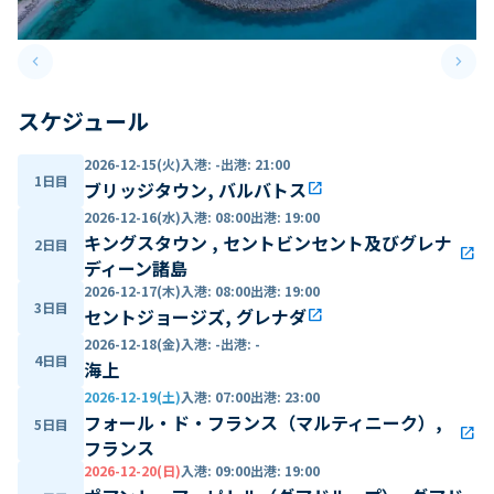
keyboard_arrow_left
keyboard_arrow_right
Previous slide
Next 
スケジュール
2026-12-15(火)
入港
:
-
出港
:
21:00
1日目
ブリッジタウン, バルバトス
open_in_new
2026-12-16(水)
入港
:
08:00
出港
:
19:00
キングスタウン , セントビンセント及びグレナ
2日目
open_in_new
ディーン諸島
2026-12-17(木)
入港
:
08:00
出港
:
19:00
3日目
セントジョージズ, グレナダ
open_in_new
2026-12-18(金)
入港
:
-
出港
:
-
4日目
海上
2026-12-19(土)
入港
:
07:00
出港
:
23:00
フォール・ド・フランス（マルティニーク）,
5日目
open_in_new
フランス
2026-12-20(日)
入港
:
09:00
出港
:
19:00