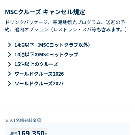
MSCクルーズ キャンセル規定
ドリンクパッケージ、寄港地観光プログラム、送迎の予
約、船内オプション（レストラン・スパ等も含みます。）
keyboard_arrow_right
14泊以下（MSCヨットクラブ以外）
keyboard_arrow_right
14泊以下のMSCヨットクラブ
keyboard_arrow_right
15泊以上のクルーズ
keyboard_arrow_right
ワールドクルーズ2026
keyboard_arrow_right
ワールドクルーズ2027
大人1名様分料金
info
169,350
-
JPY