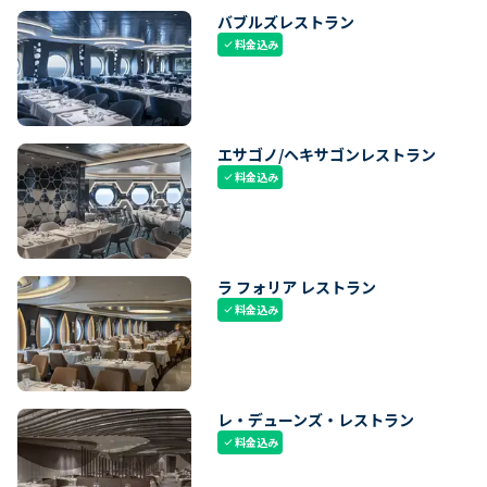
バブルズレストラン
料金込み
check
エサゴノ/ヘキサゴンレストラン
料金込み
check
ラ フォリア レストラン
料金込み
check
レ・デューンズ・レストラン
料金込み
check