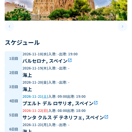
keyboard_arrow_left
keyboard_arrow_right
Previous slide
Next 
スケジュール
2026-11-18(水)
入港
:
-
出港
:
19:00
1日目
バルセロナ, スペイン
open_in_new
2026-11-19(木)
入港
:
-
出港
:
-
2日目
海上
2026-11-20(金)
入港
:
-
出港
:
-
3日目
海上
2026-11-21(土)
入港
:
09:00
出港
:
19:00
4日目
プエルト デル ロサリオ, スペイン
open_in_new
2026-11-22(日)
入港
:
08:00
出港
:
18:00
5日目
サンタ クルス デ テネリフェ, スペイン
open_in_new
2026-11-23(月)
入港
:
-
出港
:
-
6日目
海上