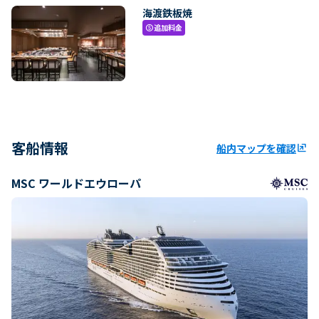
海渡鉄板焼
追加料金
paid
客船情報
船内マップを確認
ungroup
MSC ワールドエウローパ