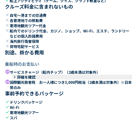
check
船上アクティビティ（ゲーム、クイズ、クラフト教室など）
クルーズ料金に含まれないもの
close
自宅～港までの交通費
close
各寄港地での移動費
close
寄港地観光ツアー代金
close
船内でのドリンク代金、カジノ、ショップ、Wi-Fi、エステ、ランドリー
などの個人的諸費用
close
海外旅行傷害保険
close
荷物宅配サービス
別途、掛かる費用
乗船時のお支払い
paid
サービスチャージ（船内チップ）（2歳未満は対象外）
keyboard_arrow_right
詳細を確認
paid
国際観光旅客税 お一人様につき3,000円相当（2歳未満は対象外）※日本
発のみ
事前予約できるパッケージ
check
ドリンクパッケージ
check
Wi-Fi
check
寄港地観光ツアー
check
スパ