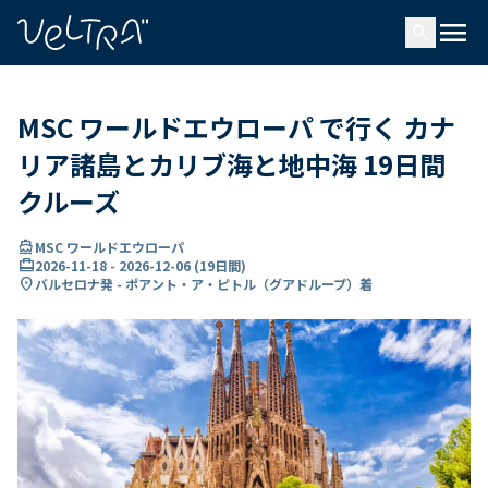
で
menu
search
い
ま
..
MSC ワールドエウローパ で行く カナ
リア諸島とカリブ海と地中海 19日間
クルーズ
directions_boat
MSC ワールドエウローパ
card_travel
2026-11-18
-
2026-12-06
(
19日間
)
location_on
バルセロナ発 - ポアント・ア・ピトル（グアドループ）着