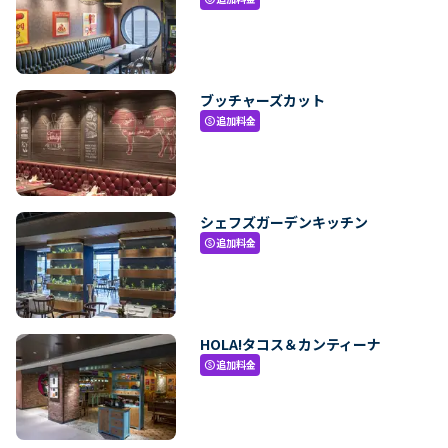
ブッチャーズカット
追加料金
paid
シェフズガーデンキッチン
追加料金
paid
HOLA!タコス＆カンティーナ
追加料金
paid