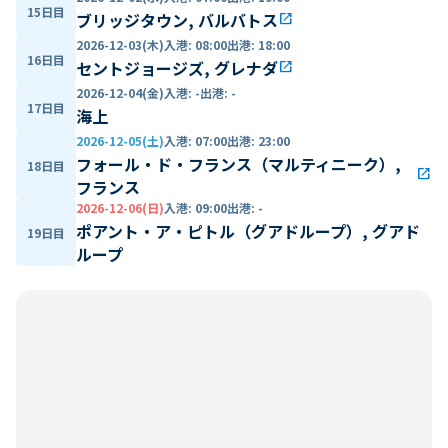
15日目
ブリッジタウン, バルバトス
open_in_new
2026-12-03(木)
入港
:
08:00
出港
:
18:00
16日目
セントジョージズ, グレナダ
open_in_new
2026-12-04(金)
入港
:
-
出港
:
-
17日目
海上
2026-12-05(土)
入港
:
07:00
出港
:
23:00
フォール・ド・フランス（マルティニーク）,
18日目
open_in_new
フランス
2026-12-06(日)
入港
:
09:00
出港
:
-
ポアント・ア・ピトル（グアドループ）, グアド
19日目
ループ