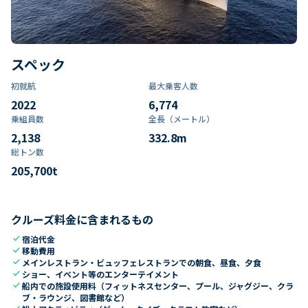
スペック
初就航
最大乗客人数
2022
6,774
乗組員数​
全長（メートル）
2,138
332.8
m
総トン数​
205,700
t
クルーズ料金に含まれるもの
check
宿泊代金
check
移動費用
check
メインレストラン・ビュッフェレストランでの朝食、昼食、夕食
check
ショー、イベント等のエンターテイメント
check
船内での施設使用料（フィットネスセンター、プール、ジャグジー、クラ
ブ・ラウンジ、図書館など）