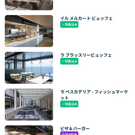
イル メルカート ビュッフェ
料金込み
check
ラ ブラッスリービュッフェ
料金込み
check
ラ ペスカデリア - フィッシュマーケ
ット
料金込み
check
ピザ＆バーガー
追加料金
paid